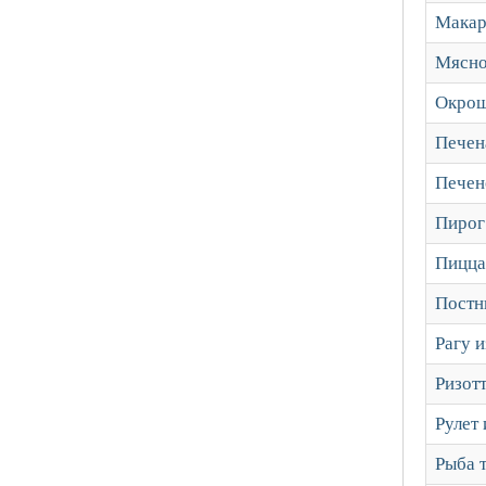
Макар
Мясно
Окро
Печен
Печен
Пирог
Пицца
Постн
Рагу 
Ризот
Рулет
Рыба 