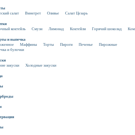
аты
еский салат
Винегрет
Оливье
Салат Цезарь
итки
чный коктейль
Смузи
Лимонад
Коктейли
Горячий шоколад
Ком
рты и выпечка
оженное
Маффины
Торты
Пироги
Печенье
Пирожные
чка и булочки
ски
чие закуски
Холодные закуски
ца
сы
ерброды
и
ервация
ны