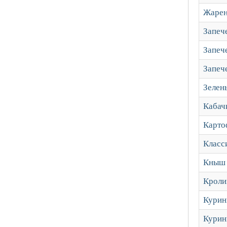
Жарен
Запеч
Запеч
Запеч
Зелен
Кабач
Карто
Класс
Кныш 
Кроли
Курин
Курин