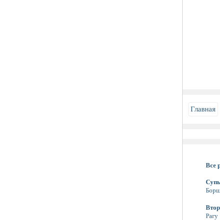
Главная
Все 
Суп
Бор
Втор
Рагу