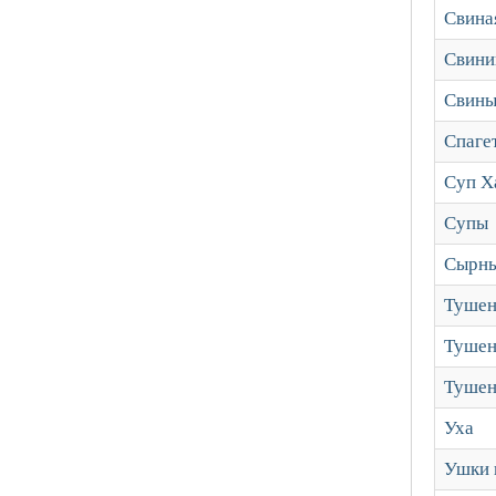
Свина
Свини
Свины
Спаге
Суп Х
Супы
Сырны
Тушен
Тушен
Тушен
Уха
Ушки 