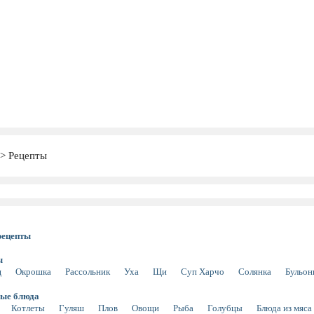
Рецепты
рецепты
ы
щ
Окрошка
Рассольник
Уха
Щи
Суп Харчо
Солянка
Бульо
ые блюда
Котлеты
Гуляш
Плов
Овощи
Рыба
Голубцы
Блюда из мяса