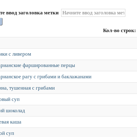
те ввод заголовка метки
и
Кол-во строк:
ики с ливером
арианские фаршированные перцы
арианское рагу с грибами и баклажанами
ина, тушенная с грибами
овый суп
ий шоколад
евая каша
ой суп