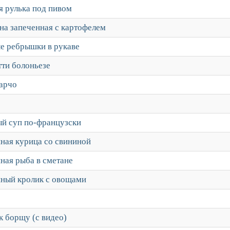
я рулька под пивом
на запеченная с картофелем
е ребрышки в рукаве
тти болоньезе
арчо
й суп по-французски
ная курица со свининой
ная рыба в сметане
ный кролик с овощами
к борщу (с видео)