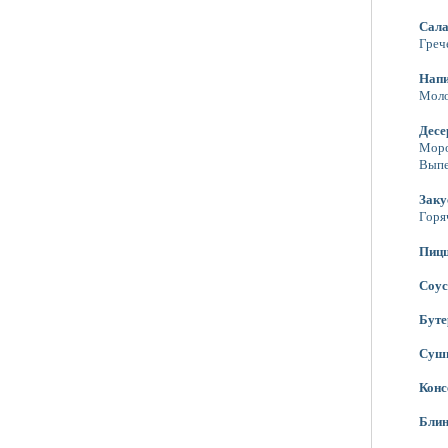
Сал
Греч
Нап
Моло
Десе
Мор
Выпе
Заку
Горя
Пиц
Соу
Бут
Суш
Конс
Бли