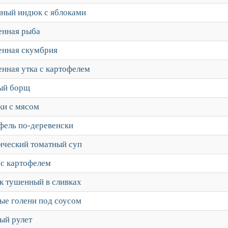
ный индюк с яблоками
енная рыба
енная скумбрия
енная утка с картофелем
ый борщ
ки с мясом
фель по-деревенски
ический томатный суп
с картофелем
к тушенный в сливках
ые голени под соусом
ый рулет