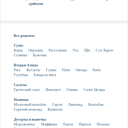
грибами
Все рецепты
Супы
Борщ
Окрошка
Рассольник
Уха
Щи
Суп Харчо
Солянка
Бульоны
Вторые блюда
Рагу
Котлеты
Гуляш
Плов
Овощи
Рыба
Голубцы
Блюда из мяса
Салаты
Греческий салат
Винегрет
Оливье
Салат Цезарь
Напитки
Молочный коктейль
Смузи
Лимонад
Коктейли
Горячий шоколад
Компоты
Десерты и выпечка
Мороженное
Маффины
Торты
Пироги
Печенье