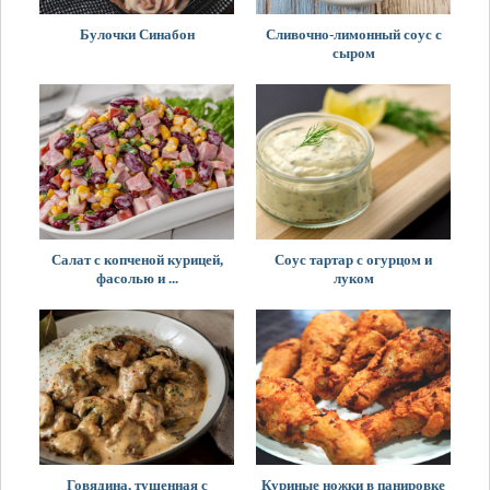
Булочки Синабон
Сливочно-лимонный соус с
сыром
Салат с копченой курицей,
Соус тартар с огурцом и
фасолью и ...
луком
Говядина, тушенная с
Куриные ножки в панировке