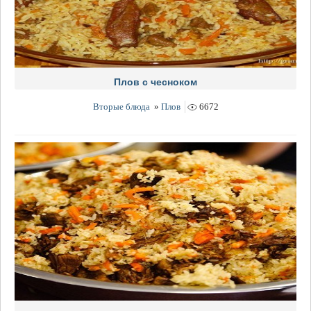
Плов с чесноком
Вторые блюда
»
Плов
6672