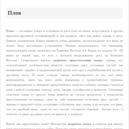
Плов
Плов
— составное блюдо в основном из риса (тем не менее, встречаются и другие
варианты крупяной составляющей) и, как правило, мяса или рыбы, однако и здесь
бывают исключения. Блюдо является очень древним, происхождение его вряд ли
может быть достоверно установлено. Можно предположить, что принципы
приготовления плова сложились на Ближнем Востоке и в Индии не позднее II—III
веков до нашей эры, то есть с началом возделывания риса на Ближнем
Востоке. Существуют тысячи
рецептов приготовления плова
, однако его
отличительной особенностью является сочетание двух составных частей: так
называемый «зирвак» в среднеазиатской кухне или гара в азербайджанской кухне и
крупяная часть. В свою очередь зирвак комбинируется из тех или иных
компонентов, таких как мясо, рыба (например у прикаспийских туркмен,
присырдарьинских и западных прикаспийских казахов особенно ценным считается
плов с рыбой осетровых пород), дичь, овощи, сухофрукты и пряности. Основным
отличием плова от других блюд является не состав продуктов, а технология
приготовления: во-первых, само по себе взвешенное сочетание двух частей —
зирвака и зерновой части, создающее собственно вкус плова, и во-вторых тот факт,
что по крайней мере, одна из его частей готовится отдельно. Кроме того, в
отличие от каши крупяная часть не варится, а тушится.
Ищете как приготовить плов? Множество
рецептов плова
и советов как варить
плов представлены у нас на сайте. Плов это очень вкусное и сытное блюдо, важно