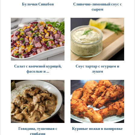
Булочки Синабон
Сливочно-лимонный соус с
сыром
Салат с копченой курицей,
Соус тартар с огурцом и
фасолью и ...
луком
Говядина, тушенная с
Куриные ножки в панировке
грибами