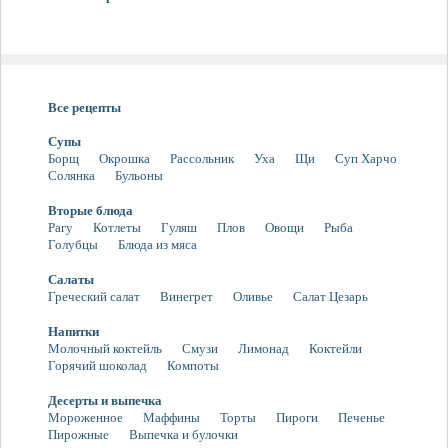
Все рецепты
Супы
Борщ
Окрошка
Рассольник
Уха
Щи
Суп Харчо
Солянка
Бульоны
Вторые блюда
Рагу
Котлеты
Гуляш
Плов
Овощи
Рыба
Голубцы
Блюда из мяса
Салаты
Греческий салат
Винегрет
Оливье
Салат Цезарь
Напитки
Молочный коктейль
Смузи
Лимонад
Коктейли
Горячий шоколад
Компоты
Десерты и выпечка
Мороженное
Маффины
Торты
Пироги
Печенье
Пирожные
Выпечка и булочки