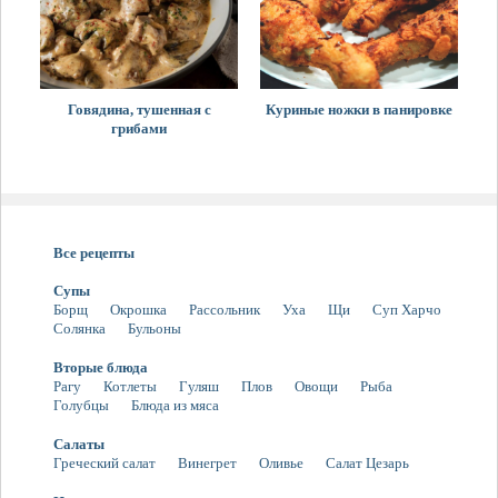
Говядина, тушенная с
Куриные ножки в панировке
грибами
Все рецепты
Супы
Борщ
Окрошка
Рассольник
Уха
Щи
Суп Харчо
Солянка
Бульоны
Вторые блюда
Рагу
Котлеты
Гуляш
Плов
Овощи
Рыба
Голубцы
Блюда из мяса
Салаты
Греческий салат
Винегрет
Оливье
Салат Цезарь