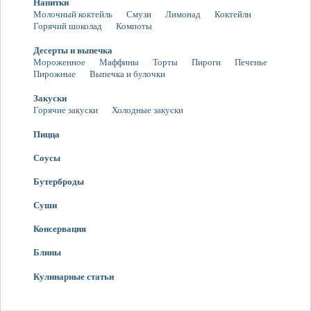
Напитки
Молочный коктейль
Смузи
Лимонад
Коктейли
Горячий шоколад
Компоты
Десерты и выпечка
Мороженное
Маффины
Торты
Пироги
Печенье
Пирожные
Выпечка и булочки
Закуски
Горячие закуски
Холодные закуски
Пицца
Соусы
Бутерброды
Суши
Консервация
Блины
Кулинарные статьи