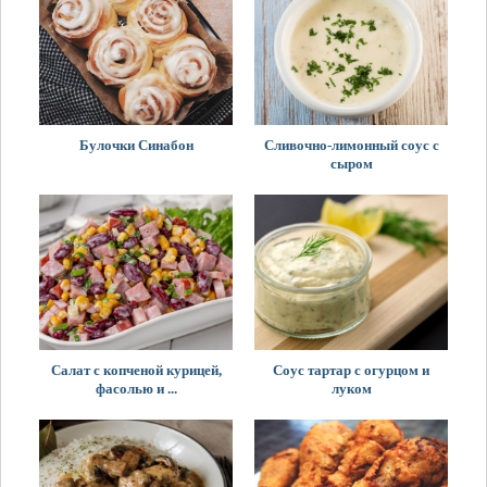
Булочки Синабон
Сливочно-лимонный соус с
сыром
Салат с копченой курицей,
Соус тартар с огурцом и
фасолью и ...
луком