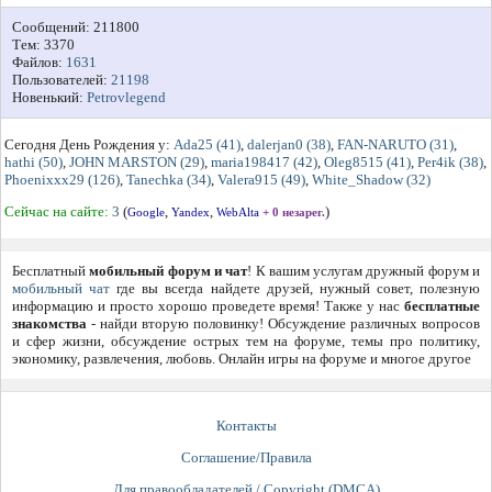
Сообщений: 211800
Тем: 3370
Файлов:
1631
Пользователей:
21198
Новенький:
Petrovlegend
Сегодня День Рождения у:
Ada25 (41)
,
dalerjan0 (38)
,
FAN-NARUTO (31)
,
hathi (50)
,
JOHN MARSTON (29)
,
maria198417 (42)
,
Oleg8515 (41)
,
Per4ik (38)
,
Phoenixxx29 (126)
,
Tanechka (34)
,
Valera915 (49)
,
White_Shadow (32)
Сейчас на сайте:
3
(
,
,
)
Google
Yandex
WebAlta
+ 0 незарег.
Бесплатный
мобильный форум и чат
! К вашим услугам дружный форум и
мобильный чат
где вы всегда найдете друзей, нужный совет, полезную
информацию и просто хорошо проведете время! Также у нас
бесплатные
знакомства
- найди вторую половинку! Обсуждение различных вопросов
и сфер жизни, обсуждение острых тем на форуме, темы про политику,
экономику, развлечения, любовь. Онлайн игры на форуме и многое другое
Контакты
Соглашение/Правила
Для правообладателей / Copyright (DMCA)