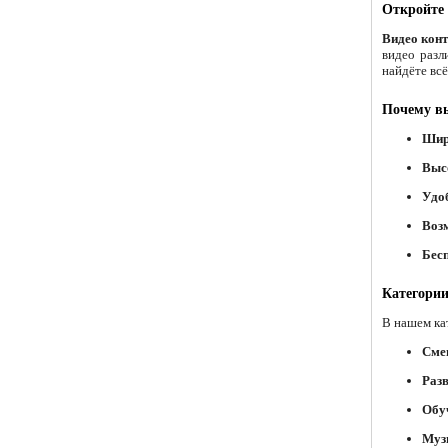
Откройте 
Видео конт
видео разл
найдёте вс
Почему в
Шир
Выс
Удо
Воз
Бес
Категории
В нашем ка
Сме
Раз
Обу
Муз