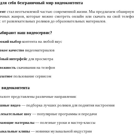
для себя безграничный мир видеоконтента
ент
стал неотъемлемой частью современной жизни. Мы предлагаем обширну
ичных жанров, которые можно смотреть онлайн или скачать на свой телефо
ё: от развлекательных роликов до образовательных материалов.
ыбирают наш видеосервис?
окий выбор
контента на любой вкус
окое качество
видеоматериалов
бный интерфейс
для просмотра
можность
скачивания на телефон
платное
пользование сервисом
 видеоконтента
талоге представлены различные направления:
шные видео
— подборка лучших роликов для поднятия настроения
влекательные шоу
— популярные программы и передачи
чающие материалы
— полезные уроки и мастер-классы
ыкальные клипы
— новинки музыкальной индустрии