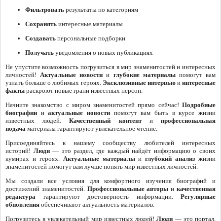
Фильтровать
результаты по категориям
Сохранять
интересные материалы
Создавать
персональные подборки
Получать
уведомления о новых публикациях
Не упустите возможность погрузиться в мир знаменитостей и интересных
личностей!
Актуальные новости
и
глубокие материалы
помогут вам
узнать больше о любимых героях.
Эксклюзивные интервью
и
интересные
факты
раскроют новые грани известных персон.
Начните знакомство с миром знаменитостей прямо сейчас!
Подробные
биографии
и
актуальные новости
помогут вам быть в курсе жизни
известных людей.
Качественный контент
и
профессиональная
подача
материала гарантируют увлекательное чтение.
Присоединяйтесь к нашему сообществу любителей интересных
историй!
Люди
— это раздел, где каждый найдёт информацию о своих
кумирах и героях.
Актуальные материалы
и
глубокий анализ
жизни
знаменитостей помогут вам лучше понять мир известных личностей.
Мы создали все условия для комфортного изучения биографий и
достижений знаменитостей.
Профессиональные авторы
и
качественная
редактура
гарантируют достоверность информации.
Регулярные
обновления
обеспечивают актуальность материалов.
Погрузитесь в увлекательный мир известных людей!
Люди
— это портал,