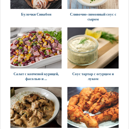
Булочки Синабон
Сливочно-лимонный соус с
сыром
Салат с копченой курицей,
Соус тартар с огурцом и
фасолью и ...
луком