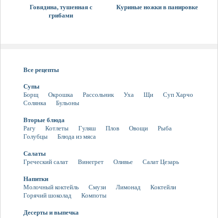
Говядина, тушенная с
Куриные ножки в панировке
грибами
Все рецепты
Супы
Борщ
Окрошка
Рассольник
Уха
Щи
Суп Харчо
Солянка
Бульоны
Вторые блюда
Рагу
Котлеты
Гуляш
Плов
Овощи
Рыба
Голубцы
Блюда из мяса
Салаты
Греческий салат
Винегрет
Оливье
Салат Цезарь
Напитки
Молочный коктейль
Смузи
Лимонад
Коктейли
Горячий шоколад
Компоты
Десерты и выпечка