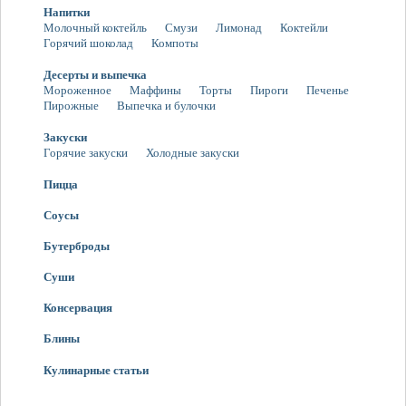
Напитки
Молочный коктейль
Смузи
Лимонад
Коктейли
Горячий шоколад
Компоты
Десерты и выпечка
Мороженное
Маффины
Торты
Пироги
Печенье
Пирожные
Выпечка и булочки
Закуски
Горячие закуски
Холодные закуски
Пицца
Соусы
Бутерброды
Суши
Консервация
Блины
Кулинарные статьи