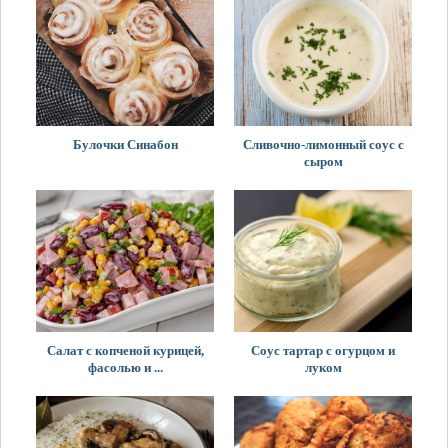
Булочки Синабон
Сливочно-лимонный соус с
сыром
Салат с копченой курицей,
Соус тартар с огурцом и
фасолью и ...
луком