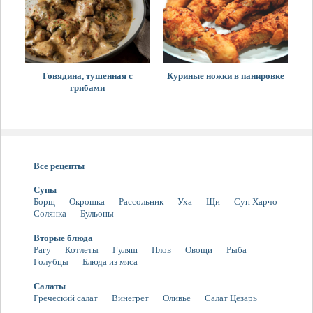
Говядина, тушенная с
Куриные ножки в панировке
грибами
Все рецепты
Супы
Борщ
Окрошка
Рассольник
Уха
Щи
Суп Харчо
Солянка
Бульоны
Вторые блюда
Рагу
Котлеты
Гуляш
Плов
Овощи
Рыба
Голубцы
Блюда из мяса
Салаты
Греческий салат
Винегрет
Оливье
Салат Цезарь