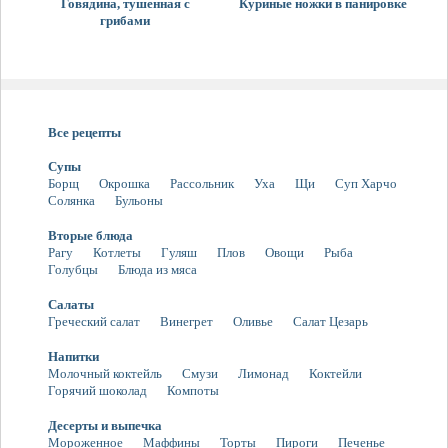
Говядина, тушенная с
Куриные ножки в панировке
грибами
Все рецепты
Супы
Борщ
Окрошка
Рассольник
Уха
Щи
Суп Харчо
Солянка
Бульоны
Вторые блюда
Рагу
Котлеты
Гуляш
Плов
Овощи
Рыба
Голубцы
Блюда из мяса
Салаты
Греческий салат
Винегрет
Оливье
Салат Цезарь
Напитки
Молочный коктейль
Смузи
Лимонад
Коктейли
Горячий шоколад
Компоты
Десерты и выпечка
Мороженное
Маффины
Торты
Пироги
Печенье