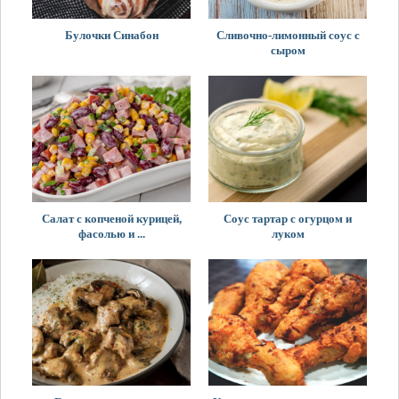
Булочки Синабон
Сливочно-лимонный соус с
сыром
Салат с копченой курицей,
Соус тартар с огурцом и
фасолью и ...
луком