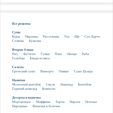
Все рецепты
Супы
Борщ
Окрошка
Рассольник
Уха
Щи
Суп Харчо
Солянка
Бульоны
Вторые блюда
Рагу
Котлеты
Гуляш
Плов
Овощи
Рыба
Голубцы
Блюда из мяса
Салаты
Греческий салат
Винегрет
Оливье
Салат Цезарь
Напитки
Молочный коктейль
Смузи
Лимонад
Коктейли
Горячий шоколад
Компоты
Десерты и выпечка
Мороженное
Маффины
Торты
Пироги
Печенье
Пирожные
Выпечка и булочки