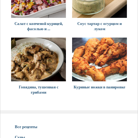
Салат с копченой курицей,
Соус тартар с огурцом и
фасолью и ...
луком
Говядина, тушенная с
Куриные ножки в панировке
грибами
Все рецепты
Супы