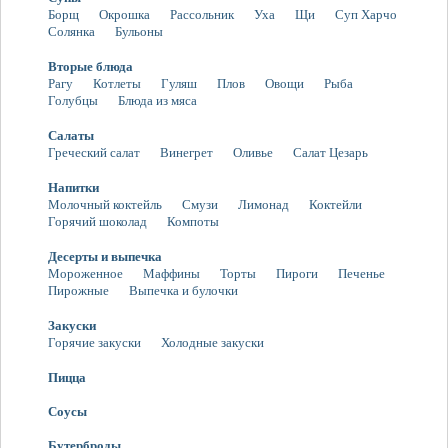
Борщ
Окрошка
Рассольник
Уха
Щи
Суп Харчо
Солянка
Бульоны
Вторые блюда
Рагу
Котлеты
Гуляш
Плов
Овощи
Рыба
Голубцы
Блюда из мяса
Салаты
Греческий салат
Винегрет
Оливье
Салат Цезарь
Напитки
Молочный коктейль
Смузи
Лимонад
Коктейли
Горячий шоколад
Компоты
Десерты и выпечка
Мороженное
Маффины
Торты
Пироги
Печенье
Пирожные
Выпечка и булочки
Закуски
Горячие закуски
Холодные закуски
Пицца
Соусы
Бутерброды