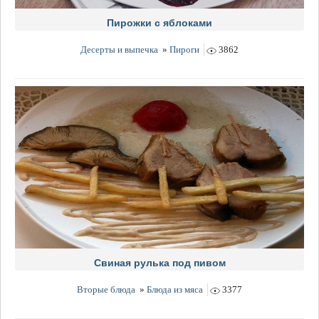
Пирожки с яблоками
Десерты и выпечка
»
Пироги
3862
Свиная рулька под пивом
Вторые блюда
»
Блюда из мяса
3377