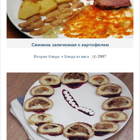
Свинина запеченная с картофелем
Вторые блюда
»
Блюда из мяса
2997