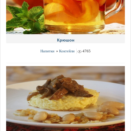
Крюшон
Напитки
»
Коктейли
4765