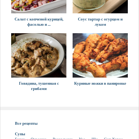
Салат с копченой курицей,
Соус тартар с огурцом и
фасолью и ...
луком
Говядина, тушенная с
Куриные ножки в панировке
грибами
Все рецепты
Супы