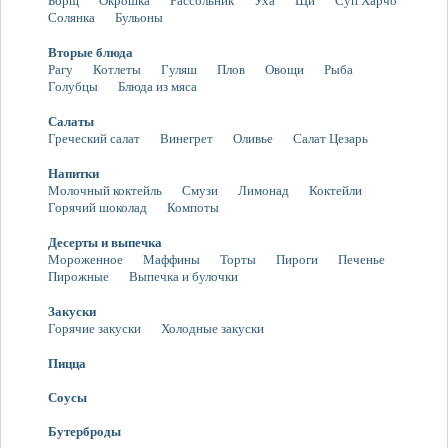
Борщ
Окрошка
Рассольник
Уха
Щи
Суп Харчо
Солянка
Бульоны
Вторые блюда
Рагу
Котлеты
Гуляш
Плов
Овощи
Рыба
Голубцы
Блюда из мяса
Салаты
Греческий салат
Винегрет
Оливье
Салат Цезарь
Напитки
Молочный коктейль
Смузи
Лимонад
Коктейли
Горячий шоколад
Компоты
Десерты и выпечка
Мороженное
Маффины
Торты
Пироги
Печенье
Пирожные
Выпечка и булочки
Закуски
Горячие закуски
Холодные закуски
Пицца
Соусы
Бутерброды