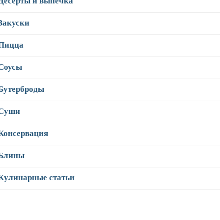
Десерты и выпечка
Закуски
Пицца
Соусы
Бутерброды
Суши
Консервация
Блины
Кулинарные статьи