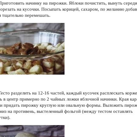
 Приготовить начинку на пирожки. Яблоки почистить, вынуть середи
порезать на кусочки. Посыпать корицей, сахаром, по желанию доба
и тщательно перемешать.
 Тесто разделить на 12-16 частей, каждый кусочек расплескать корж
ь в центр примерно по 2 чайных ложки яблочной начинки. Края кар
 и придать пирожку круглую или овальную формы. Выложить пиро
низ на противень, выстеленный фольгой (между тестом оставлять
тки).