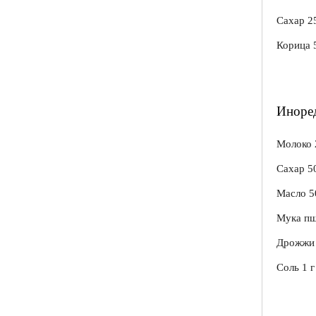
Сахар 25
Корица 5
Иноред
Молоко 
Сахар 50
Масло 5
Мука пш
Дрожжи с
Соль 1 г