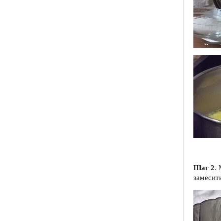
Шаг 2
.
замесить