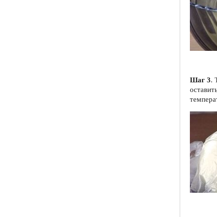
Шаг 3
.
оставит
температ