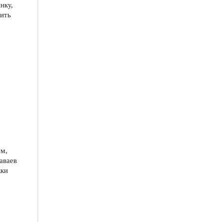
нку,
вить
ем,
аваев
жки