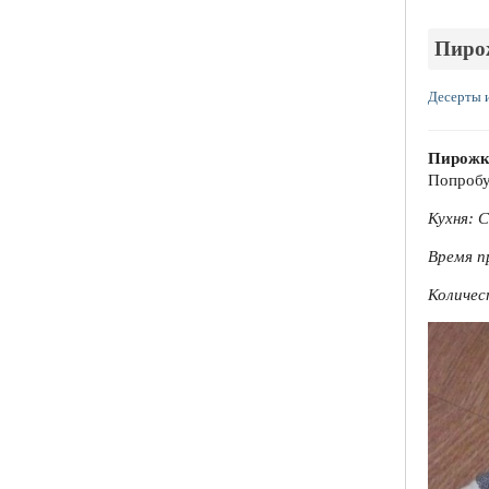
Пиро
Десерты 
Пирожк
Попробу
Кухня: 
Время п
Количес