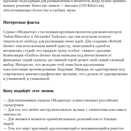
идеально подходящая для размышлений и моментов, когда нужно принять
важное решение. Качество записи — высокое (320 Кбит/сек),
обеспечивающее богатство и глубину звука.
Интересные факты
Сериал «Медиатор» стал первым крупным проектом для композиторов
Vadim Maevskiy и Alexander Turkunov, где они получили полную
творческую свободу для реализации своих идей. Для создания «Rebirth
theme» они использовали живой оркестр, записанный в одной из
московских студий, что придало треку особое, «живое» дыхание.
Композиция «Endless dream» была написана под впечатлением от
финальных серий сериала, где главный герой делает свой самый сложный
выбор. Интересно, что мелодия этой темы была вдохновлена
классическими произведениями Людовико Эйнауди, но адаптирована под
современное кинематографическое звучание, что сделало её одновременно
и узнаваемой, и уникальной.
Кому подойдёт этот звонок
— Для поклонников сериала «Медиатор» и качественных российских
саундтреков.
— Для тех, кто любит инструментальную музыку с элементами классики и
эпичности.
— Для звонков в моменты принятия важных решений или от близких
людей.
— Тем, кто ищет красивый, вдохновляющий и запоминающийся рингтон