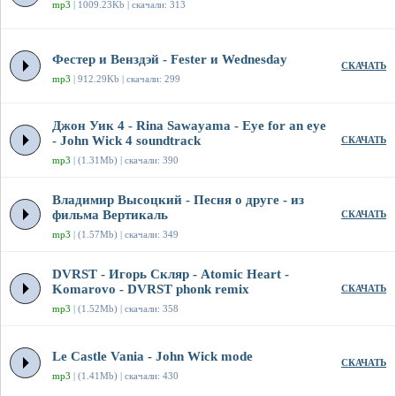
mp3
| 1009.23Kb | скачали: 313
Фестер и Венздэй - Fester и Wednesday
СКАЧАТЬ
mp3
| 912.29Kb | скачали: 299
Джон Уик 4 - Rina Sawayama - Eye for an eye
- John Wick 4 soundtrack
СКАЧАТЬ
mp3
| (1.31Mb) | скачали: 390
Владимир Высоцкий - Песня о друге - из
фильма Вертикаль
СКАЧАТЬ
mp3
| (1.57Mb) | скачали: 349
DVRST - Игорь Скляр - Atomic Heart -
Komarovo - DVRST phonk remix
СКАЧАТЬ
mp3
| (1.52Mb) | скачали: 358
Le Castle Vania - John Wick mode
СКАЧАТЬ
mp3
| (1.41Mb) | скачали: 430