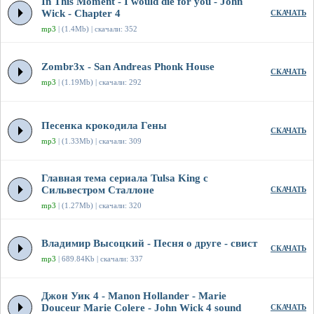
In This Moment - I would die for you - John
Wick - Chapter 4
СКАЧАТЬ
mp3
| (1.4Mb) | скачали: 352
Zombr3x - San Andreas Phonk House
СКАЧАТЬ
mp3
| (1.19Mb) | скачали: 292
Песенка крокодила Гены
СКАЧАТЬ
mp3
| (1.33Mb) | скачали: 309
Главная тема сериала Tulsa King с
Сильвестром Сталлоне
СКАЧАТЬ
mp3
| (1.27Mb) | скачали: 320
Владимир Высоцкий - Песня о друге - свист
СКАЧАТЬ
mp3
| 689.84Kb | скачали: 337
Джон Уик 4 - Manon Hollander - Marie
Douceur Marie Colere - John Wick 4 sound
СКАЧАТЬ