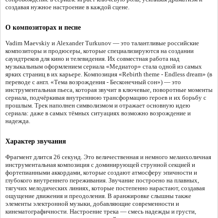
создавая нужное настроение в каждой сцене.
О композиторах и песне
Vadim Maevskiy и Alexander Turkunov — это талантливые российские
композиторы и продюсеры, которые специализируются на создании
саундтреков для кино и телевидения. Их совместная работа над
музыкальным оформлением сериала «Медиатор» стала одной из самых
ярких страниц в их карьере. Композиция «Rebirth theme - Endless dream» (в
переводе с англ. «Тема возрождения - Бесконечный сон») — это
инструментальная пьеса, которая звучит в ключевые, поворотные моменты
сериала, подчёркивая внутреннюю трансформацию героев и их борьбу с
прошлым. Трек наполнен символизмом и отражает основную идею
сериала: даже в самых тёмных ситуациях возможно возрождение и
надежда.
Характер звучания
Фрагмент длится 26 секунд. Это величественная и немного меланхоличная
инструментальная композиция с доминирующей струнной секцией и
фортепианными аккордами, которые создают атмосферу эпичности и
глубокого внутреннего переживания. Звучание построено на плавных,
тягучих мелодических линиях, которые постепенно нарастают, создавая
ощущение движения и преодоления. В аранжировке слышны также
элементы электронной музыки, добавляющие современности и
кинематографичности. Настроение трека — смесь надежды и грусти,