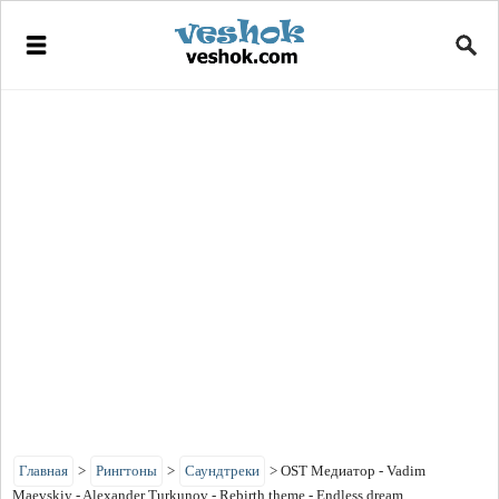
Главная
>
Рингтоны
>
Саундтреки
>
OST Медиатор - Vadim
Maevskiy - Alexander Turkunov - Rebirth theme - Endless dream