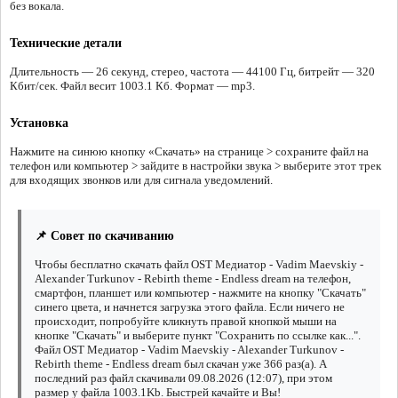
без вокала.
Технические детали
Длительность — 26 секунд, стерео, частота — 44100 Гц, битрейт — 320
Кбит/сек. Файл весит 1003.1 Кб. Формат — mp3.
Установка
Нажмите на синюю кнопку «Скачать» на странице > сохраните файл на
телефон или компьютер > зайдите в настройки звука > выберите этот трек
для входящих звонков или для сигнала уведомлений.
📌 Совет по скачиванию
Чтобы бесплатно скачать файл OST Медиатор - Vadim Maevskiy -
Alexander Turkunov - Rebirth theme - Endless dream на телефон,
смартфон, планшет или компьютер - нажмите на кнопку "Скачать"
синего цвета, и начнется загрузка этого файла. Если ничего не
происходит, попробуйте кликнуть правой кнопкой мыши на
кнопке "Скачать" и выберите пункт "Сохранить по ссылке как...".
Файл OST Медиатор - Vadim Maevskiy - Alexander Turkunov -
Rebirth theme - Endless dream был скачан уже 366 раз(а). А
последний раз файл скачивали 09.08.2026 (12:07), при этом
размер у файла 1003.1Kb. Быстрей качайте и Вы!