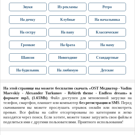
Звуки
Из рекламы
Ретро
На дочку
Клубные
На начальника
На сестру
На папу
Классические
Громкие
На брата
На маму
Шансон
Новогодние
Стандартные
На будильник
На любимую
Детские
На этой странице вы можете бесплатно скачать «OST Медиатор - Vadim
Maevskiy - Alexander Turkunov - Rebirth theme - Endless dream» в
формате mp3, (1.65Mb)
. Файл доступен для мгновенной загрузки на
телефон, смартфон, планшет или компьютер
без регистрации и SMS
. Перед
скачиванием вы можете прослушать отрывок онлайн или посмотреть
превью. Все файлы на сайте отсортированы по категориям и легко
находятся через поиск. Если хотите, можете также загрузить свои файлы и
поделиться ими с другими пользователями. Приятного использования!