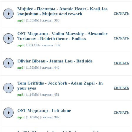
Mujuice - Песняры - Atomic Heart - Kosil Jas
konjushinu - Mujuice acid rework
СКАЧАТЬ
mp3
| (1.55Mb) | скачали: 383
OST Медиатор - Vadim Maevskiy - Alexander
Turkunov - Rebirth theme - Endless
СКАЧАТЬ
mp3
| 1003.1Kb | скачали: 366
Olivier Bibeau - Jemma Lou - Bad side
СКАЧАТЬ
mp3
| (1.59Mb) | скачали: 440
Tom Griffiths - Jock York - Adam Zapel - In
your eyes
СКАЧАТЬ
mp3
| (1.16Mb) | скачали: 451
OST Медиатор - Left alone
СКАЧАТЬ
mp3
| (1.18Mb) | скачали: 902