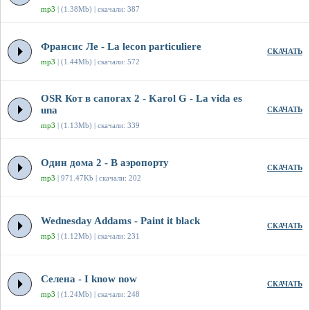
mp3
| (1.38Mb) | скачали: 387
Франсис Ле - La lecon particuliere
СКАЧАТЬ
mp3
| (1.44Mb) | скачали: 572
OSR Кот в сапогах 2 - Karol G - La vida es
una
СКАЧАТЬ
mp3
| (1.13Mb) | скачали: 339
Один дома 2 - В аэропорту
СКАЧАТЬ
mp3
| 971.47Kb | скачали: 202
Wednesday Addams - Paint it black
СКАЧАТЬ
mp3
| (1.12Mb) | скачали: 231
Селена - I know now
СКАЧАТЬ
mp3
| (1.24Mb) | скачали: 248