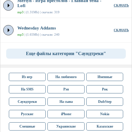
Merlyn - Игра престолов - Главная тема -
Lofi
СКАЧАТЬ
mp3
| (1.31Mb) | скачали: 319
Wednesday Addams
СКАЧАТЬ
mp3
| (1.65Mb) | скачали: 240
Еще файлы категории "Саундтреки"
Из игр
На любимого
Именные
На SMS
Рэп
Рок
Саундтреки
На сына
DubStep
Русские
iPhone
Nokia
Смешные
Украинские
Казахские