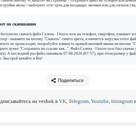
 синюю кнопку «Скачать» на странице > сохраните файл на телефон или компь
астройки звука > выберите этот трек для входящих звонков или для сигнала ув
вет по скачиванию
бесплатно скачать файл Селена - I know now на телефон, смартфон, планшет ил
тер - нажмите на кнопку "Скачать" синего цвета, и начнется загрузка этого фай
ичего не происходит, попробуйте кликнуть правой кнопкой мыши на кнопке "С
рите пункт "Сохранить по ссылке как...". Файл Селена - I know now был скачан
з(а). А последний раз файл скачивали 07.08.2026 (07:57), при этом размер у фай
. Быстрей качайте и Вы!
Поделиться
дписывайтесь на veshok в
VK
,
Telegram
,
Youtube
,
Instagram