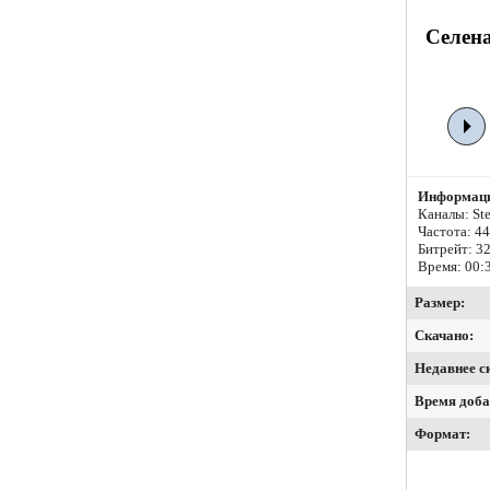
Селена
Информаци
Каналы: Ste
Частота: 4
Битрейт:
32
Время: 00:
Размер:
Скачано:
Недавнее с
Время доба
Формат: