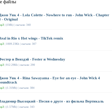
е файлы
Джон Уик 4 - Lola Colette - Nowhere to run - John Wick - Chapter
4 - Original
mp3
| (1Mb) | скачали: 340
Real in Rio x Hot wings - TikTok remix
mp3
| 1009.23Kb | скачали: 307
Фестер и Венздэй - Fester и Wednesday
mp3
| 912.29Kb | скачали: 290
Джон Уик 4 - Rina Sawayama - Eye for an eye - John Wick 4
soundtrack
mp3
| (1.31Mb) | скачали: 384
Владимир Высоцкий - Песня о друге - из фильма Вертикаль
mp3
| (1.57Mb) | скачали: 343