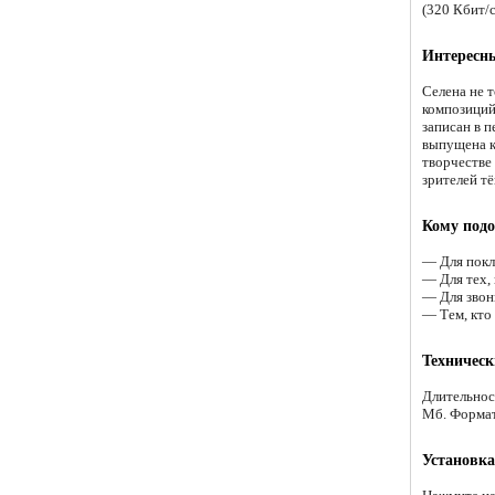
(320 Кбит/с
Интересн
Селена не т
композиций
записан в п
выпущена ка
творчестве 
зрителей т
Кому подо
— Для покл
— Для тех,
— Для звон
— Тем, кто
Техническ
Длительнос
Мб. Форма
Установка