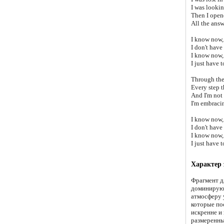
I was lookin
Then I opene
All the answ
I know now,
I don't have
I know now,
I just have 
Through the 
Every step t
And I'm not 
I'm embracin
I know now,
I don't have
I know now,
I just have 
Характер
Фрагмент д
доминирую
атмосферу 
которые по
искренне и
размеренны