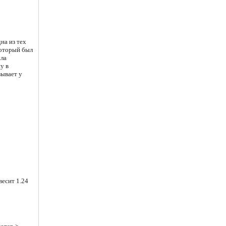
на из тех
который был
ыла
у в
зывает у
весит 1.24