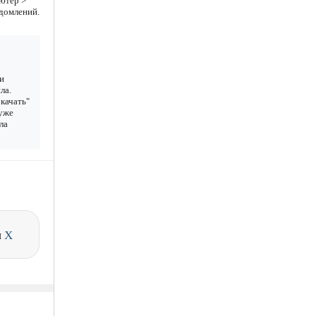
ютер >
едомлений.
и
ла.
качать"
 уже
ла
и
X