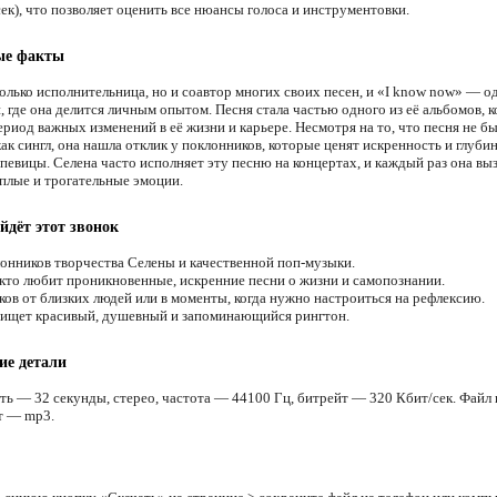
ек), что позволяет оценить все нюансы голоса и инструментовки.
ые факты
олько исполнительница, но и соавтор многих своих песен, и «I know now» — од
, где она делится личным опытом. Песня стала частью одного из её альбомов, 
ериод важных изменений в её жизни и карьере. Несмотря на то, что песня не б
к сингл, она нашла отклик у поклонников, которые ценят искренность и глубин
певицы. Селена часто исполняет эту песню на концертах, и каждый раз она вы
ёплые и трогательные эмоции.
йдёт этот звонок
онников творчества Селены и качественной поп-музыки.
 кто любит проникновенные, искренние песни о жизни и самопознании.
ков от близких людей или в моменты, когда нужно настроиться на рефлексию.
 ищет красивый, душевный и запоминающийся рингтон.
ие детали
ть — 32 секунды, стерео, частота — 44100 Гц, битрейт — 320 Кбит/сек. Файл 
т — mp3.