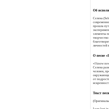
Об испол
Селена (Se
современнос
прошла путь
эксперимен
элементы п
творчество
благотвори
личностей 
О песне «
«I know now
Селена раз
человек, пр
окружающег
от подрост
искренност
Текст пес
(Оригиналь
I was lost i