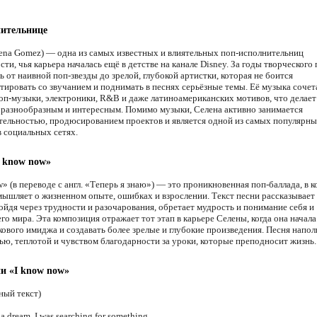
нительнице
lena Gomez) — одна из самых известных и влиятельных поп-исполнительниц
ти, чья карьера началась ещё в детстве на канале Disney. За годы творческого
 от наивной поп-звезды до зрелой, глубокой артистки, которая не боится
тировать со звучанием и поднимать в песнях серьёзные темы. Её музыка сочета
оп-музыки, электроники, R&B и даже латиноамериканских мотивов, что делает
 разнообразным и интересным. Помимо музыки, Селена активно занимается
тельностью, продюсированием проектов и является одной из самых популярн
в социальных сетях.
I know now»
» (в переводе с англ. «Теперь я знаю») — это проникновенная поп-баллада, в 
мышляет о жизненном опыте, ошибках и взрослении. Текст песни рассказывает 
ойдя через трудности и разочарования, обретает мудрость и понимание себя и
о мира. Эта композиция отражает тот этап в карьере Селены, когда она начал
кового имиджа и создавать более зрелые и глубокие произведения. Песня напол
ью, теплотой и чувством благодарности за уроки, которые преподносит жизнь.
ни «I know now»
ный текст)
n a dream, I was searching for something,