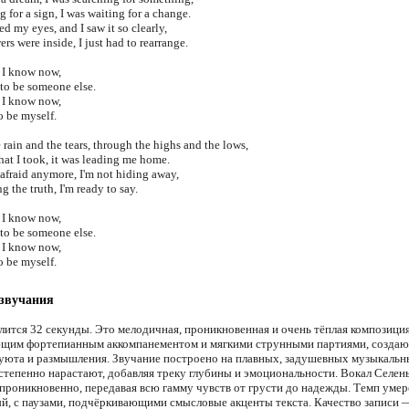
g for a sign, I was waiting for a change.
d my eyes, and I saw it so clearly,
ers were inside, I just had to rearrange.
 I know now,
 to be someone else.
 I know now,
to be myself.
rain and the tears, through the highs and the lows,
hat I took, it was leading me home.
afraid anymore, I'm not hiding away,
g the truth, I'm ready to say.
 I know now,
 to be someone else.
 I know now,
to be myself.
 звучания
лится 32 секунды. Это мелодичная, проникновенная и очень тёплая композиция
щим фортепианным аккомпанементом и мягкими струнными партиями, созда
уюта и размышления. Звучание построено на плавных, задушевных музыкальн
степенно нарастают, добавляя треку глубины и эмоциональности. Вокал Селен
 проникновенно, передавая всю гамму чувств от грусти до надежды. Темп уме
й, с паузами, подчёркивающими смысловые акценты текста. Качество записи 