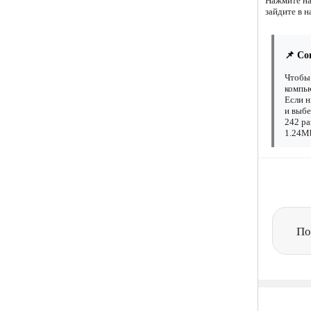
Нажмите на
зайдите в н
📌 Со
Чтобы 
компью
Если н
и выбе
242 ра
1.24Mb
По