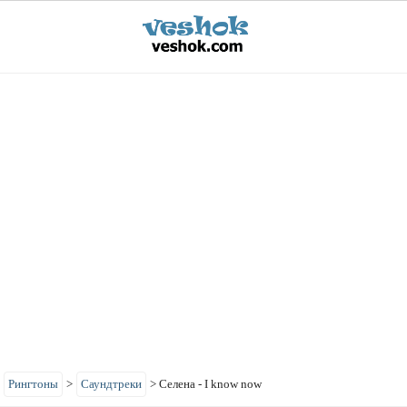
>
Рингтоны
>
Саундтреки
>
Селена - I know now