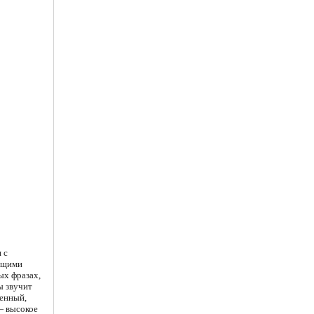
 с
ющими
ых фразах,
ы звучит
ренный,
— высокое