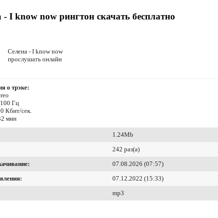
 - I know now рингтон скачать бесплатно
Селена - I know now
прослушать онлайн
я о трэке:
reo
4100 Гц
0 Кбит/сек.
32 мин
1.24Mb
242 раз(а)
качивание:
07.08.2026 (07:57)
вления:
07.12.2022 (15:33)
mp3