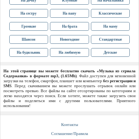
На дочку
Клубные
На начальника
На сестру
На папу
Классические
Громкие
На брата
На маму
Шансон
Новогодние
Стандартные
На будильник
На любимую
Детские
На этой странице вы можете бесплатно скачать «Музыка из сериала
Содержанки» в формате mp3, (1.65Mb)
. Файл доступен для мгновенной
загрузки на телефон, смартфон, планшет или компьютер
без регистрации и
SMS
. Перед скачиванием вы можете прослушать отрывок онлайн или
посмотреть превью. Все файлы на сайте отсортированы по категориям и
легко находятся через поиск. Если хотите, можете также загрузить свои
файлы и поделиться ими с другими пользователями. Приятного
использования!
Контакты
Соглашение/Правила