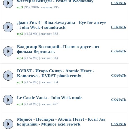
Фестер и Венздэй - Fester и Wednesday
СКАЧАТЬ
mp3
| 912.29Kb | скачали: 295
Джон Уик 4 - Rina Sawayama - Eye for an eye
- John Wick 4 soundtrack
СКАЧАТЬ
mp3
| (1.31Mb) | скачали: 385
Владимир Высоцкий - Песня о друге - из
фильма Вертикаль
СКАЧАТЬ
mp3
| (1.57Mb) | скачали: 344
DVRST - Игорь Скляр - Atomic Heart -
Komarovo - DVRST phonk remix
СКАЧАТЬ
mp3
| (1.52Mb) | скачали: 354
Le Castle Vania - John Wick mode
СКАЧАТЬ
mp3
| (1.41Mb) | скачали: 427
Mujuice - Песняры - Atomic Heart - Kosil Jas
konjushinu - Mujuice acid rework
СКАЧАТЬ