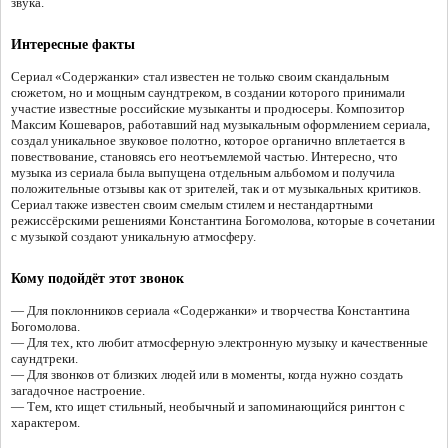
звука.
Интересные факты
Сериал «Содержанки» стал известен не только своим скандальным
сюжетом, но и мощным саундтреком, в создании которого принимали
участие известные российские музыканты и продюсеры. Композитор
Максим Кошеваров, работавший над музыкальным оформлением сериала,
создал уникальное звуковое полотно, которое органично вплетается в
повествование, становясь его неотъемлемой частью. Интересно, что
музыка из сериала была выпущена отдельным альбомом и получила
положительные отзывы как от зрителей, так и от музыкальных критиков.
Сериал также известен своим смелым стилем и нестандартными
режиссёрскими решениями Константина Богомолова, которые в сочетании
с музыкой создают уникальную атмосферу.
Кому подойдёт этот звонок
— Для поклонников сериала «Содержанки» и творчества Константина
Богомолова.
— Для тех, кто любит атмосферную электронную музыку и качественные
саундтреки.
— Для звонков от близких людей или в моменты, когда нужно создать
загадочное настроение.
— Тем, кто ищет стильный, необычный и запоминающийся рингтон с
характером.