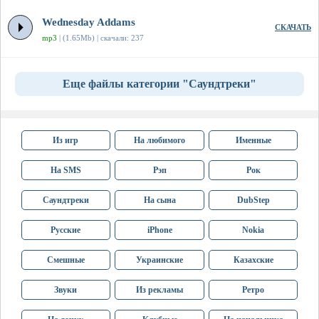
Wednesday Addams
СКАЧАТЬ
mp3
| (1.65Mb) | скачали: 237
Еще файлы категории "Саундтреки"
Из игр
На любимого
Именные
На SMS
Рэп
Рок
Саундтреки
На сына
DubStep
Русские
iPhone
Nokia
Смешные
Украинские
Казахские
Звуки
Из рекламы
Ретро