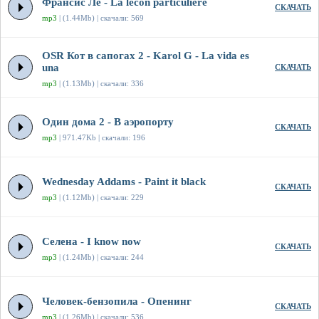
Франсис Ле - La lecon particuliere
СКАЧАТЬ
mp3
| (1.44Mb) | скачали: 569
OSR Кот в сапогах 2 - Karol G - La vida es
una
СКАЧАТЬ
mp3
| (1.13Mb) | скачали: 336
Один дома 2 - В аэропорту
СКАЧАТЬ
mp3
| 971.47Kb | скачали: 196
Wednesday Addams - Paint it black
СКАЧАТЬ
mp3
| (1.12Mb) | скачали: 229
Селена - I know now
СКАЧАТЬ
mp3
| (1.24Mb) | скачали: 244
Человек-бензопила - Опенинг
СКАЧАТЬ
mp3
| (1.26Mb) | скачали: 536