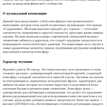
далеко за пределами фанатского сообщества.
О музыкальной композиции
Данный трек представляет собой атмосферную инструментальную
композицию, которая стала одной из ключевых музыкальных тем сериала
«Содержанки». Мелодия идеально передаёт дух сериала — сочетание
элегантности, напряжения и скрытой опасности, присущих жизни главных
героинь. Музыка написана в жанре современной электронной музыки с
элементами эмбиента и дарк-попа, что создаёт ощущение загадочности и
непрерывного психологического давления. Эта композиция часто звучит в
самые драматичные моменты сериала, подчёркивая внутренние конфликты
персонажей и нагнетая атмосферу.
Характер звучания
Фрагмент длится 38 секунд. Это гипнотическое, чуть тревожное и очень
стильное звучание с доминирующей синтезаторной партией, создающей
атмосферу холодной элегантности и скрытой угрозы. Звучание построено
на повторяющихся, зацикленных мелодических фразах, характерных для
эмбиент-музыки, которые постепенно нарастают и дополняются более
плотными басами и ритмическими элементами. Атмосфера трека —
одновременно расслабляющая и напрягающая, что делает его идеальным
фоном для размышлений или для использования в качестве рингтона в тех
случаях, когда нужно добавить немного загадочности. Качество записи —
высокое (320 Кбит/сек), обеспечивающее отличную детализацию каждого