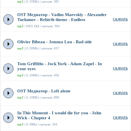
mp3
| (1.55Mb) | скачали: 381
OST Медиатор - Vadim Maevskiy - Alexander
Turkunov - Rebirth theme - Endless
СКАЧАТЬ
mp3
| 1003.1Kb | скачали: 364
Olivier Bibeau - Jemma Lou - Bad side
СКАЧАТЬ
mp3
| (1.59Mb) | скачали: 437
Tom Griffiths - Jock York - Adam Zapel - In
your eyes
СКАЧАТЬ
mp3
| (1.16Mb) | скачали: 450
OST Медиатор - Left alone
СКАЧАТЬ
mp3
| (1.18Mb) | скачали: 898
In This Moment - I would die for you - John
Wick - Chapter 4
СКАЧАТЬ
mp3
| (1.4Mb) | скачали: 344