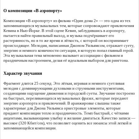
О композиции «В аэропорту»
Композиция «В аэропорту» из фильма «Один дома 2» — это одна из тех
запоминающихся музыкальных тем, которые сопровождают приключения
Кевина в Нью-Йорке. В этой сцене Кевин, заблудившись в аэропорту,
пытается найти правильный выход, и музыка подчёркивает его
растерянность, но в то же время и лёгкость, с которой он воспринимает
происходящее. Мелодия, написанная Джоном Уильямсом, отражает суету,
энергию и немного комичности ситуации, в которую попал главный герой.
Эта музыкальная тема мгновенно вызывает ассоциации с фильмом и
праздничным настроением, делая её идеальным выбором для рингтона.
Характер звучания
Фрагмент длится 25 секунд. Это лёгкая, игривая и немного суетливая
мелодия с доминирующими духовыми и струнными инструментами,
создающими ощущение движения и городской суеты. Звучание построено
на быстрых, переливающихся музыкальных фразах, которые передают
энергию аэропорта и приключений. В аранжировке слышны также
характерные для Джона Уильямса оркестровые элементы, которые
придают композиции тепло и праздничность. Темп быстрый, с чёткими
акцентами, вызывающими улыбку и желание двигаться. Качество записи —
высокое (320 Кбит/сек), что позволяет оценить все нюансы этой легкой и
запоминающейся композиции.