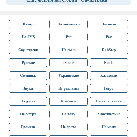
Из игр
На любимого
Именные
На SMS
Рэп
Рок
Саундтреки
На сына
DubStep
Русские
iPhone
Nokia
Смешные
Украинские
Казахские
Звуки
Из рекламы
Ретро
На дочку
Клубные
На начальника
На сестру
На папу
Классические
Громкие
На брата
На маму