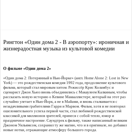
Рингтон «Один дома 2 - В аэропорту»: ироничная и
жизнерадостная музыка из культовой комедии
О фильме «Один дома 2»
«Один дома 2: Потерянный в Нью-Йорке» (англ. Home Alone 2: Lost in New
York) — это рождественская комедия 1992 года, продолжение культового
фильма, который стал мировым хитом. Режиссёр Крис Коламбус и
сценарист Джон Хьюз вновь объединились с Макаулеем Калкиным, чтобы
рассказать новую историю о Кевине Маккаллистере, который на этот раз
случайно улетает в Нью-Йорк, а не в Майами, и вновь сталкивается с
незадачливыми грабителями Гарри и Марвом. Фильм, хотя и не повторил
ошеломительного успеха первой части, стал любимой рождественской
классикой для миллионов зрителей, принеся с собой тепло, юмор и
праздничное настроение. Саундтрек к фильму, также написанный великим
Джоном Уильямсом, сохранил ту же магию, что и в оригинале, но добавил
новые нотки, отражающие атмосферу большого города.