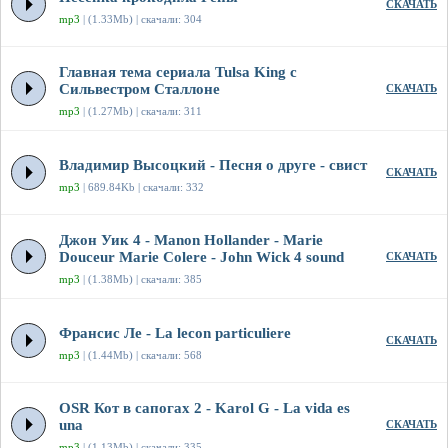
СКАЧАТЬ
mp3
| (1.33Mb) | скачали: 304
Главная тема сериала Tulsa King с
Сильвестром Сталлоне
СКАЧАТЬ
mp3
| (1.27Mb) | скачали: 311
Владимир Высоцкий - Песня о друге - свист
СКАЧАТЬ
mp3
| 689.84Kb | скачали: 332
Джон Уик 4 - Manon Hollander - Marie
Douceur Marie Colere - John Wick 4 sound
СКАЧАТЬ
mp3
| (1.38Mb) | скачали: 385
Франсис Ле - La lecon particuliere
СКАЧАТЬ
mp3
| (1.44Mb) | скачали: 568
OSR Кот в сапогах 2 - Karol G - La vida es
una
СКАЧАТЬ
mp3
| (1.13Mb) | скачали: 335