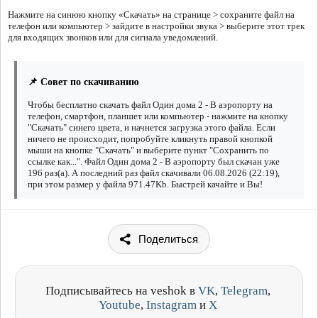
Нажмите на синюю кнопку «Скачать» на странице > сохраните файл на
телефон или компьютер > зайдите в настройки звука > выберите этот трек
для входящих звонков или для сигнала уведомлений.
📌 Совет по скачиванию
Чтобы бесплатно скачать файл Один дома 2 - В аэропорту на
телефон, смартфон, планшет или компьютер - нажмите на кнопку
"Скачать" синего цвета, и начнется загрузка этого файла. Если
ничего не происходит, попробуйте кликнуть правой кнопкой
мыши на кнопке "Скачать" и выберите пункт "Сохранить по
ссылке как...". Файл Один дома 2 - В аэропорту был скачан уже
196 раз(а). А последний раз файл скачивали 06.08.2026 (22:19),
при этом размер у файла 971.47Kb. Быстрей качайте и Вы!
Поделиться
Подписывайтесь на veshok в
VK
,
Telegram
,
Youtube
,
Instagram
и
X