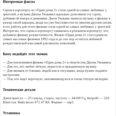
Интересные факты
Сцена в аэропорту из «Один дома 2» стала одной из самых любимых у
зрителей, а музыка Джона Уильямса идеально дополнила эту сцену,
добавив ей юмора и динамики. Джон Уильямс написал музыку к фильму в
разгар своей карьеры, когда он уже был известен по многим другим хитам,
и его работа для этого фильма стала одной из самых любимых у зрителей.
Интересно, что сцена в аэропорту снималась в реальном аэропорту, что
добавило фильму реалистичности. Фильм «Один дома 2» стал одним из
самых кассовых фильмов 1992 года и до сих пор остаётся любимой
рождественской классикой для многих поколений.
Кому подойдёт этот звонок
— Для поклонников фильма «Один дома 2» и творчества Джона Уильямса.
— Для тех, кто любит лёгкую, игристую и праздничную музыку.
— Для звонков от близких людей или в ситуациях, когда нужно поднять
настроение.
— Тем, кто ищет короткую, запоминающуюся и очень тёплую мелодию.
Технические детали
Длительность — 25 секунд, стерео, частота — 44100 Гц, битрейт — 320
Кбит/сек. Файл весит 971.47 Кб. Формат — mp3.
Установка