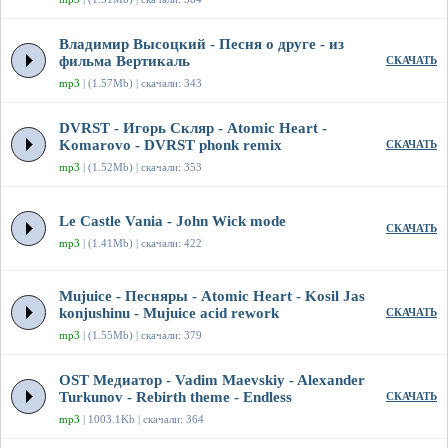
Владимир Высоцкий - Песня о друге - из
фильма Вертикаль
СКАЧАТЬ
mp3
| (1.57Mb) | скачали: 343
DVRST - Игорь Скляр - Atomic Heart -
Komarovo - DVRST phonk remix
СКАЧАТЬ
mp3
| (1.52Mb) | скачали: 353
Le Castle Vania - John Wick mode
СКАЧАТЬ
mp3
| (1.41Mb) | скачали: 422
Mujuice - Песняры - Atomic Heart - Kosil Jas
konjushinu - Mujuice acid rework
СКАЧАТЬ
mp3
| (1.55Mb) | скачали: 379
OST Медиатор - Vadim Maevskiy - Alexander
Turkunov - Rebirth theme - Endless
СКАЧАТЬ
mp3
| 1003.1Kb | скачали: 364