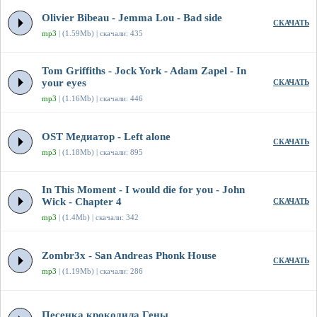
Olivier Bibeau - Jemma Lou - Bad side
СКАЧАТЬ
mp3
| (1.59Mb) | скачали: 435
Tom Griffiths - Jock York - Adam Zapel - In
your eyes
СКАЧАТЬ
mp3
| (1.16Mb) | скачали: 446
OST Медиатор - Left alone
СКАЧАТЬ
mp3
| (1.18Mb) | скачали: 895
In This Moment - I would die for you - John
Wick - Chapter 4
СКАЧАТЬ
mp3
| (1.4Mb) | скачали: 342
Zombr3x - San Andreas Phonk House
СКАЧАТЬ
mp3
| (1.19Mb) | скачали: 286
Песенка крокодила Гены