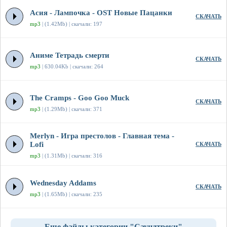
Асия - Лампочка - OST Новые Пацанки
СКАЧАТЬ
mp3
| (1.42Mb) | скачали: 197
Аниме Тетрадь смерти
СКАЧАТЬ
mp3
| 630.04Kb | скачали: 264
The Cramps - Goo Goo Muck
СКАЧАТЬ
mp3
| (1.29Mb) | скачали: 371
Merlyn - Игра престолов - Главная тема -
Lofi
СКАЧАТЬ
mp3
| (1.31Mb) | скачали: 316
Wednesday Addams
СКАЧАТЬ
mp3
| (1.65Mb) | скачали: 235
Еще файлы категории "Саундтреки"