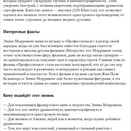
которые придают саундтреку глубину и кинематографичность. Темп
умеренно быстрый, с чёткими акцентами, подчёркивающими драматизм
сцен фильма. Качество записи — высокое (320 Кбит/сек), что позволяет
оценить все нюансы этого великолепного оркестрового произведения, от
самых тихих струнных до мощных медных духовых.
Интересные факты
Эннио Морриконе написал музыку к «Профессионалу» в разгар своей
карьеры, когда он уже был всемирно известен благодаря спагетти-
вестернам и многим другим фильмам. Интересно, что Морриконе очень
точно чувствовал атмосферу фильмов, даже не всегда читая сценарии —
он ориентировался на описание сцен и характеры героев. Главная тема из
фильма «Профессионал» стала настолько популярной, что её до сих пор
часто используют в различных телепередачах и рекламе как символ
приключений и опасности. Успех фильма и музыки сделали Жан-Поля
Бельмондо и Эннио Морриконе ещё более культовыми фигурами, а эта
мелодия остаётся одним из самых узнаваемых произведений композитора.
Кому подойдёт этот звонок
— Для поклонников французского кино и творчества Эннио Морриконе.
— Для тех, кто любит драматичную, кинематографичную и
запоминающуюся оркестровую музыку.
— Для звонков от близких людей или в моменты, когда нужно добавить
драматизма.
— Тем, кто ищет классический, узнаваемый и стильный рингтон с