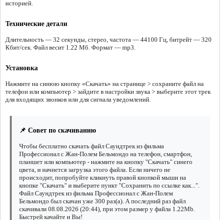
историей.
Технические детали
Длительность — 32 секунды, стерео, частота — 44100 Гц, битрейт — 320
Кбит/сек. Файл весит 1.22 Мб. Формат — mp3.
Установка
Нажмите на синюю кнопку «Скачать» на странице > сохраните файл на
телефон или компьютер > зайдите в настройки звука > выберите этот трек
для входящих звонков или для сигнала уведомлений.
📌 Совет по скачиванию
Чтобы бесплатно скачать файл Саундтрек из фильма
Профессионал с Жан-Полем Бельмондо на телефон, смартфон,
планшет или компьютер - нажмите на кнопку "Скачать" синего
цвета, и начнется загрузка этого файла. Если ничего не
происходит, попробуйте кликнуть правой кнопкой мыши на
кнопке "Скачать" и выберите пункт "Сохранить по ссылке как...".
Файл Саундтрек из фильма Профессионал с Жан-Полем
Бельмондо был скачан уже 300 раз(а). А последний раз файл
скачивали 08.08.2026 (20:44), при этом размер у файла 1.22Mb.
Быстрей качайте и Вы!