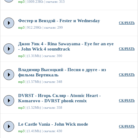
mp3
| 1009.23Kb | скачали: 313
Фестер и Венздэй - Fester и Wednesday
СКАЧАТЬ
mp3
| 912.29Kb | скачали: 299
Джон Уик 4 - Rina Sawayama - Eye for an eye
- John Wick 4 soundtrack
СКАЧАТЬ
mp3
| (1.31Mb) | скачали: 390
Владимир Высоцкий - Песня о друге - из
фильма Вертикаль
СКАЧАТЬ
mp3
| (1.57Mb) | скачали: 348
DVRST - Игорь Скляр - Atomic Heart -
Komarovo - DVRST phonk remix
СКАЧАТЬ
mp3
| (1.52Mb) | скачали: 358
Le Castle Vania - John Wick mode
СКАЧАТЬ
mp3
| (1.41Mb) | скачали: 430