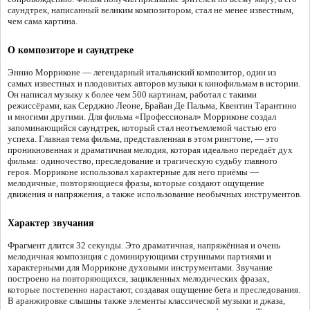
саундтрек, написанный великим композитором, стал не менее известным,
чем сама картина.
О композиторе и саундтреке
Эннио Морриконе — легендарный итальянский композитор, один из
самых известных и плодовитых авторов музыки к кинофильмам в истории.
Он написал музыку к более чем 500 картинам, работал с такими
режиссёрами, как Серджио Леоне, Брайан Де Пальма, Квентин Тарантино
и многими другими. Для фильма «Профессионал» Морриконе создал
запоминающийся саундтрек, который стал неотъемлемой частью его
успеха. Главная тема фильма, представленная в этом рингтоне, — это
проникновенная и драматичная мелодия, которая идеально передаёт дух
фильма: одиночество, преследование и трагическую судьбу главного
героя. Морриконе использовал характерные для него приёмы —
мелодичные, повторяющиеся фразы, которые создают ощущение
движения и напряжения, а также использование необычных инструментов.
Характер звучания
Фрагмент длится 32 секунды. Это драматичная, напряжённая и очень
мелодичная композиция с доминирующими струнными партиями и
характерными для Морриконе духовыми инструментами. Звучание
построено на повторяющихся, зацикленных мелодических фразах,
которые постепенно нарастают, создавая ощущение бега и преследования.
В аранжировке слышны также элементы классической музыки и джаза,