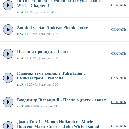
In This Moment - I would die for you - John
Wick - Chapter 4
СКАЧАТЬ
mp3
| (1.4Mb) | скачали: 352
Zombr3x - San Andreas Phonk House
СКАЧАТЬ
mp3
| (1.19Mb) | скачали: 292
Песенка крокодила Гены
СКАЧАТЬ
mp3
| (1.33Mb) | скачали: 308
Главная тема сериала Tulsa King с
Сильвестром Сталлоне
СКАЧАТЬ
mp3
| (1.27Mb) | скачали: 320
Владимир Высоцкий - Песня о друге - свист
СКАЧАТЬ
mp3
| 689.84Kb | скачали: 337
Джон Уик 4 - Manon Hollander - Marie
Douceur Marie Colere - John Wick 4 sound
СКАЧАТЬ