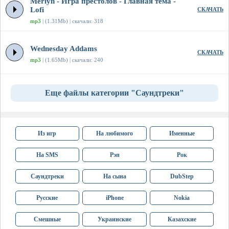
Merlyn - Игра престолов - Главная тема -
Lofi
СКАЧАТЬ
mp3
| (1.31Mb) | скачали: 318
Wednesday Addams
СКАЧАТЬ
mp3
| (1.65Mb) | скачали: 240
Еще файлы категории "Саундтреки"
Из игр
На любимого
Именные
На SMS
Рэп
Рок
Саундтреки
На сына
DubStep
Русские
iPhone
Nokia
Смешные
Украинские
Казахские