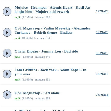
Mujuice - Песняры - Atomic Heart - Kosil Jas
konjushinu - Mujuice acid rework
СКАЧАТЬ
mp3
| (1.55Mb) | скачали: 383
OST Медиатор - Vadim Maevskiy - Alexander
Turkunov - Rebirth theme - Endless
СКАЧАТЬ
mp3
| 1003.1Kb | скачали: 366
Olivier Bibeau - Jemma Lou - Bad side
СКАЧАТЬ
mp3
| (1.59Mb) | скачали: 440
Tom Griffiths - Jock York - Adam Zapel - In
your eyes
СКАЧАТЬ
mp3
| (1.16Mb) | скачали: 451
OST Медиатор - Left alone
СКАЧАТЬ
mp3
| (1.18Mb) | скачали: 902