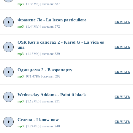
mp3
| (1.38Mb) | скачали: 387
Франсис Ле - La lecon particuliere
СКАЧАТЬ
mp3
| (1.44Mb) | скачали: 572
OSR Кот в сапогах 2 - Karol G - La vida es
una
СКАЧАТЬ
mp3
| (1.13Mb) | скачали: 339
Один дома 2 - В аэропорту
СКАЧАТЬ
mp3
| 971.47Kb | скачали: 202
Wednesday Addams - Paint it black
СКАЧАТЬ
mp3
| (1.12Mb) | скачали: 231
Селена - I know now
СКАЧАТЬ
mp3
| (1.24Mb) | скачали: 248