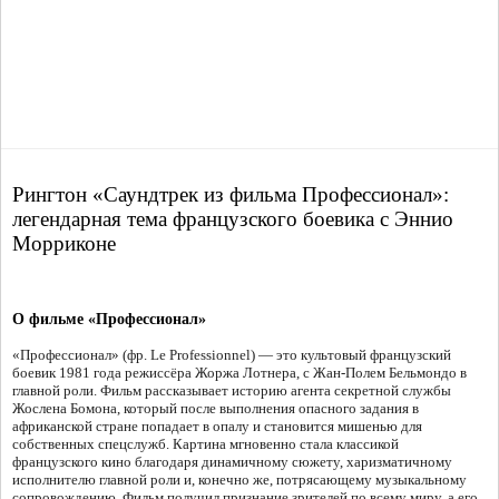
Рингтон «Саундтрек из фильма Профессионал»:
легендарная тема французского боевика с Эннио
Морриконе
О фильме «Профессионал»
«Профессионал» (фр. Le Professionnel) — это культовый французский
боевик 1981 года режиссёра Жоржа Лотнера, с Жан-Полем Бельмондо в
главной роли. Фильм рассказывает историю агента секретной службы
Жослена Бомона, который после выполнения опасного задания в
африканской стране попадает в опалу и становится мишенью для
собственных спецслужб. Картина мгновенно стала классикой
французского кино благодаря динамичному сюжету, харизматичному
исполнителю главной роли и, конечно же, потрясающему музыкальному
сопровождению. Фильм получил признание зрителей по всему миру, а его