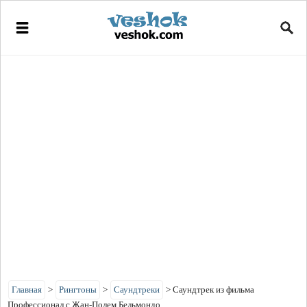
Главная
>
Рингтоны
>
Саундтреки
>
Саундтрек из фильма
Профессионал с Жан-Полем Бельмондо