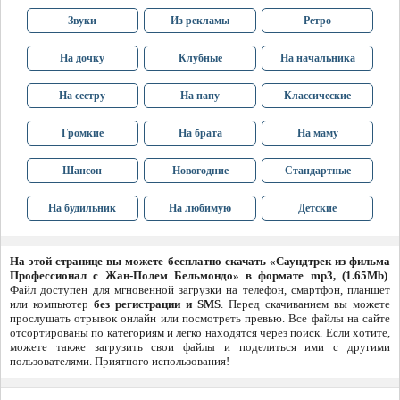
Звуки
Из рекламы
Ретро
На дочку
Клубные
На начальника
На сестру
На папу
Классические
Громкие
На брата
На маму
Шансон
Новогодние
Стандартные
На будильник
На любимую
Детские
На этой странице вы можете бесплатно скачать «Саундтрек из фильма
Профессионал с Жан-Полем Бельмондо» в формате mp3, (1.65Mb)
.
Файл доступен для мгновенной загрузки на телефон, смартфон, планшет
или компьютер
без регистрации и SMS
. Перед скачиванием вы можете
прослушать отрывок онлайн или посмотреть превью. Все файлы на сайте
отсортированы по категориям и легко находятся через поиск. Если хотите,
можете также загрузить свои файлы и поделиться ими с другими
пользователями. Приятного использования!