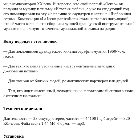
кинокомпозиторов XX века. Интересно, что свой первый «Оскар» он
получил за музыку к фильму «История любви», а уже на следующий год
его номинировали на эту же премию за саундтрек к картине «Любовники
летом». Композиция «La lecon particuliere» стала настолько популярной,
что её часто включают в сборники лучшей французской инструментальной
музыки и используют в качестве музыкальной заставки на радио.
Кому подойдёт этот звонок
— Для поклонников французского кинематографа и музыки 1960-70-х
годов.
— Для тех, кто ценит утончённые инструментальные мелодии с
джазовыми нотками.
— Для звонков от близких людей, романтических партнёров или друзей.
— Тем, кто ищет изысканный, мелодичный и неповторимый сигнал вызова
с оттенком ностальгии.
Технические детали
Длительность — 38 секунд, стерео, частота — 44100 Гц, битрейт — 320
Кбит/сек. Файл весит 1.44 Мб. Формат — mp3.
Установка