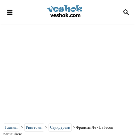
Главная
>
Рингтоны
>
Саундтреки
>
Франсис Ле - La lecon
particuliere