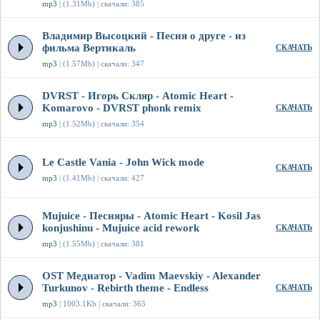
mp3
| (1.31Mb) | скачали: 385
Владимир Высоцкий - Песня о друге - из
фильма Вертикаль
СКАЧАТЬ
mp3
| (1.57Mb) | скачали: 347
DVRST - Игорь Скляр - Atomic Heart -
Komarovo - DVRST phonk remix
СКАЧАТЬ
mp3
| (1.52Mb) | скачали: 354
Le Castle Vania - John Wick mode
СКАЧАТЬ
mp3
| (1.41Mb) | скачали: 427
Mujuice - Песняры - Atomic Heart - Kosil Jas
konjushinu - Mujuice acid rework
СКАЧАТЬ
mp3
| (1.55Mb) | скачали: 381
OST Медиатор - Vadim Maevskiy - Alexander
Turkunov - Rebirth theme - Endless
СКАЧАТЬ
mp3
| 1003.1Kb | скачали: 365