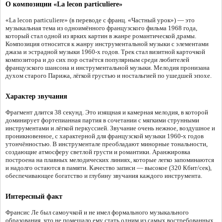
О композиции «La lecon particuliere»
«La lecon particuliere» (в переводе с франц. «Частный урок») — это
музыкальная тема из одноимённого французского фильма 1968 года,
который стал одной из ярких картин в жанре романтической драмы.
Композиция относится к жанру инструментальной музыки с элементами
джаза и эстрадной музыки 1960-х годов. Трек стал визитной карточкой
композитора и до сих пор остаётся популярным среди любителей
французского шансона и инструментальной музыки. Мелодия пронизана
духом старого Парижа, лёгкой грустью и ностальгией по ушедшей эпохе.
Характер звучания
Фрагмент длится 38 секунд. Это изящная и камерная мелодия, в которой
доминирует фортепианная партия в сочетании с мягкими струнными
инструментами и лёгкой перкуссией. Звучание очень нежное, воздушное и
проникновенное, с характерной для французской музыки 1960-х годов
утончённостью. В инструментале преобладают минорные тональности,
создающие атмосферу светлой грусти и романтики. Аранжировка
построена на плавных мелодических линиях, которые легко запоминаются
и надолго остаются в памяти. Качество записи — высокое (320 Кбит/сек),
обеспечивающее богатство и глубину звучания каждого инструмента.
Интересный факт
Франсис Ле был самоучкой и не имел формального музыкального
образования, что не помешало ему стать одним из самых востребованных