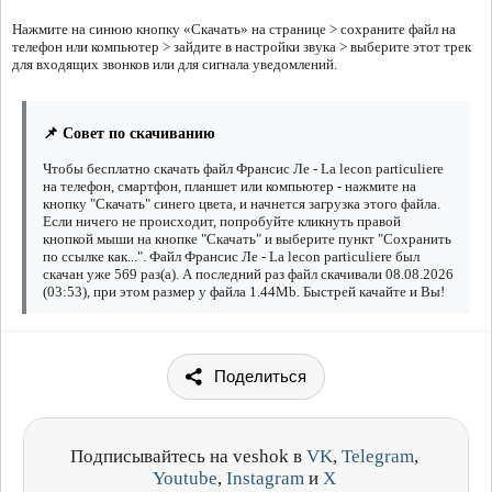
Нажмите на синюю кнопку «Скачать» на странице > сохраните файл на
телефон или компьютер > зайдите в настройки звука > выберите этот трек
для входящих звонков или для сигнала уведомлений.
📌 Совет по скачиванию
Чтобы бесплатно скачать файл Франсис Ле - La lecon particuliere
на телефон, смартфон, планшет или компьютер - нажмите на
кнопку "Скачать" синего цвета, и начнется загрузка этого файла.
Если ничего не происходит, попробуйте кликнуть правой
кнопкой мыши на кнопке "Скачать" и выберите пункт "Сохранить
по ссылке как...". Файл Франсис Ле - La lecon particuliere был
скачан уже 569 раз(а). А последний раз файл скачивали 08.08.2026
(03:53), при этом размер у файла 1.44Mb. Быстрей качайте и Вы!
Поделиться
Подписывайтесь на veshok в
VK
,
Telegram
,
Youtube
,
Instagram
и
X