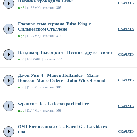
Песенка крокодила Гены
СКАЧАТЬ
mp3
| (1.33Mb) | скачали: 305
Главная тема сериала Tulsa King с
Сильвестром Сталлоне
СКАЧАТЬ
mp3
| (1.27Mb) | скачали: 313
Владимир Высоцкий - Песня о друге - свист
СКАЧАТЬ
mp3
| 689.84Kb | скачали: 333
Джон Уик 4 - Manon Hollander - Marie
Douceur Marie Colere - John Wick 4 sound
СКАЧАТЬ
mp3
| (1.38Mb) | скачали: 385
Франсис Ле - La lecon particuliere
СКАЧАТЬ
mp3
| (1.44Mb) | скачали: 569
OSR Кот в сапогах 2 - Karol G - La vida es
una
СКАЧАТЬ