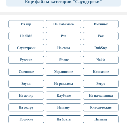
Еще файлы категории "Саундтреки"
Из игр
На любимого
Именные
На SMS
Рэп
Рок
Саундтреки
На сына
DubStep
Русские
iPhone
Nokia
Смешные
Украинские
Казахские
Звуки
Из рекламы
Ретро
На дочку
Клубные
На начальника
На сестру
На папу
Классические
Громкие
На брата
На маму