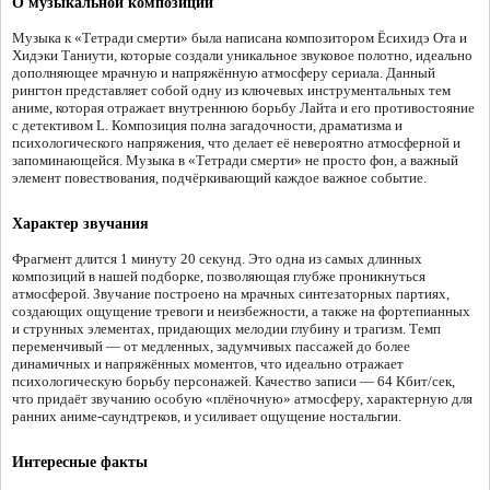
О музыкальной композиции
Музыка к «Тетради смерти» была написана композитором Ёсихидэ Ота и
Хидэки Таниути, которые создали уникальное звуковое полотно, идеально
дополняющее мрачную и напряжённую атмосферу сериала. Данный
рингтон представляет собой одну из ключевых инструментальных тем
аниме, которая отражает внутреннюю борьбу Лайта и его противостояние
с детективом L. Композиция полна загадочности, драматизма и
психологического напряжения, что делает её невероятно атмосферной и
запоминающейся. Музыка в «Тетради смерти» не просто фон, а важный
элемент повествования, подчёркивающий каждое важное событие.
Характер звучания
Фрагмент длится 1 минуту 20 секунд. Это одна из самых длинных
композиций в нашей подборке, позволяющая глубже проникнуться
атмосферой. Звучание построено на мрачных синтезаторных партиях,
создающих ощущение тревоги и неизбежности, а также на фортепианных
и струнных элементах, придающих мелодии глубину и трагизм. Темп
переменчивый — от медленных, задумчивых пассажей до более
динамичных и напряжённых моментов, что идеально отражает
психологическую борьбу персонажей. Качество записи — 64 Кбит/сек,
что придаёт звучанию особую «плёночную» атмосферу, характерную для
ранних аниме-саундтреков, и усиливает ощущение ностальгии.
Интересные факты