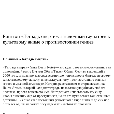
Рингтон «Тетрадь смерти»: загадочный саундтрек к
культовому аниме о противостоянии гениев
Об аниме «Тетрадь смерти»
«Тетрадь смерти» (англ. Death Note) — это культовое аниме, основанное на
одноимённой манге Цугуми Обы и Такэси Обаты. Сериал, вышедший в
2006 году, мгновенно завоевал всемирную популярность благодаря своему
захватывающему сюжету, интеллектуальному противостоянию главных
героев и мрачной атмосфере. История рассказывает о старшекласснике
Лайте Ягами, который находит тетрадь, позволяющую убивать любого
человека, просто вписав его имя. Лайт решает использовать эту силу,
чтобы очистить мир от преступников, но на его пути встаёт таинственный
детектив L. Сериал стал настоящим феноменом в мире аниме и до сих пор
остаётся одним из самых обсуждаемых и любимых проектов.