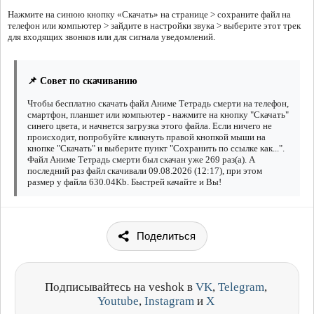
Нажмите на синюю кнопку «Скачать» на странице > сохраните файл на
телефон или компьютер > зайдите в настройки звука > выберите этот трек
для входящих звонков или для сигнала уведомлений.
📌 Совет по скачиванию
Чтобы бесплатно скачать файл Аниме Тетрадь смерти на телефон,
смартфон, планшет или компьютер - нажмите на кнопку "Скачать"
синего цвета, и начнется загрузка этого файла. Если ничего не
происходит, попробуйте кликнуть правой кнопкой мыши на
кнопке "Скачать" и выберите пункт "Сохранить по ссылке как...".
Файл Аниме Тетрадь смерти был скачан уже 269 раз(а). А
последний раз файл скачивали 09.08.2026 (12:17), при этом
размер у файла 630.04Kb. Быстрей качайте и Вы!
Поделиться
Подписывайтесь на veshok в
VK
,
Telegram
,
Youtube
,
Instagram
и
X