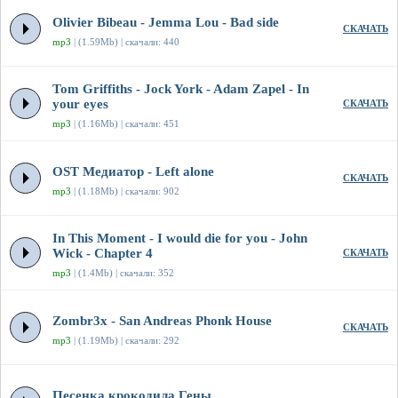
Olivier Bibeau - Jemma Lou - Bad side
СКАЧАТЬ
mp3
| (1.59Mb) | скачали: 440
Tom Griffiths - Jock York - Adam Zapel - In
your eyes
СКАЧАТЬ
mp3
| (1.16Mb) | скачали: 451
OST Медиатор - Left alone
СКАЧАТЬ
mp3
| (1.18Mb) | скачали: 902
In This Moment - I would die for you - John
Wick - Chapter 4
СКАЧАТЬ
mp3
| (1.4Mb) | скачали: 352
Zombr3x - San Andreas Phonk House
СКАЧАТЬ
mp3
| (1.19Mb) | скачали: 292
Песенка крокодила Гены