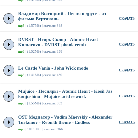
Владимир Высоцкий - Песня о друге - из
фильма Вертикаль
СКАЧАТЬ
mp3
| (1.57Mb) | скачали: 348
DVRST - Игорь Скляр - Atomic Heart -
Komarovo - DVRST phonk remix
СКАЧАТЬ
mp3
| (1.52Mb) | скачали: 358
Le Castle Vania - John Wick mode
СКАЧАТЬ
mp3
| (1.41Mb) | скачали: 430
Mujuice - Песняры - Atomic Heart - Kosil Jas
konjushinu - Mujuice acid rework
СКАЧАТЬ
mp3
| (1.55Mb) | скачали: 383
OST Медиатор - Vadim Maevskiy - Alexander
Turkunov - Rebirth theme - Endless
СКАЧАТЬ
mp3
| 1003.1Kb | скачали: 366