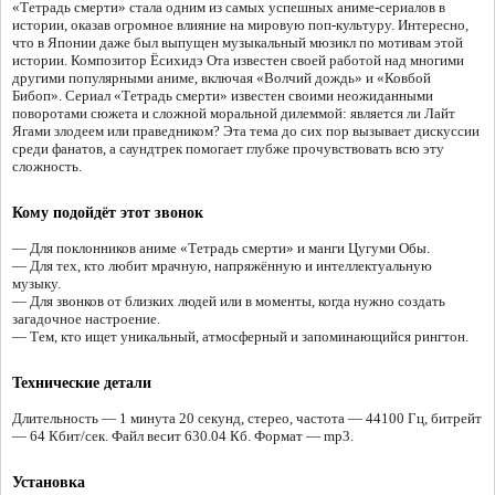
«Тетрадь смерти» стала одним из самых успешных аниме-сериалов в
истории, оказав огромное влияние на мировую поп-культуру. Интересно,
что в Японии даже был выпущен музыкальный мюзикл по мотивам этой
истории. Композитор Ёсихидэ Ота известен своей работой над многими
другими популярными аниме, включая «Волчий дождь» и «Ковбой
Бибоп». Сериал «Тетрадь смерти» известен своими неожиданными
поворотами сюжета и сложной моральной дилеммой: является ли Лайт
Ягами злодеем или праведником? Эта тема до сих пор вызывает дискуссии
среди фанатов, а саундтрек помогает глубже прочувствовать всю эту
сложность.
Кому подойдёт этот звонок
— Для поклонников аниме «Тетрадь смерти» и манги Цугуми Обы.
— Для тех, кто любит мрачную, напряжённую и интеллектуальную
музыку.
— Для звонков от близких людей или в моменты, когда нужно создать
загадочное настроение.
— Тем, кто ищет уникальный, атмосферный и запоминающийся рингтон.
Технические детали
Длительность — 1 минута 20 секунд, стерео, частота — 44100 Гц, битрейт
— 64 Кбит/сек. Файл весит 630.04 Кб. Формат — mp3.
Установка