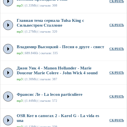
СКАЧАТЬ
mp3
| (1.33Mb) | скачали: 308
Главная тема сериала Tulsa King с
Сильвестром Сталлоне
СКАЧАТЬ
mp3
| (1.27Mb) | скачали: 320
Владимир Высоцкий - Песня о друге - свист
СКАЧАТЬ
mp3
| 689.84Kb | скачали: 335
Джон Уик 4 - Manon Hollander - Marie
Douceur Marie Colere - John Wick 4 sound
СКАЧАТЬ
mp3
| (1.38Mb) | скачали: 387
Франсис Ле - La lecon particuliere
СКАЧАТЬ
mp3
| (1.44Mb) | скачали: 572
OSR Кот в сапогах 2 - Karol G - La vida es
una
СКАЧАТЬ
mp3
| (1.13Mb) | скачали: 339