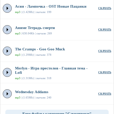
Асия - Лампочка - OST Новые Пацанки
СКАЧАТЬ
mp3
| (1.42Mb) | скачали: 199
Аниме Тетрадь смерти
СКАЧАТЬ
mp3
| 630.04Kb | скачали: 269
The Cramps - Goo Goo Muck
СКАЧАТЬ
mp3
| (1.29Mb) | скачали: 378
Merlyn - Игра престолов - Главная тема -
Lofi
СКАЧАТЬ
mp3
| (1.31Mb) | скачали: 318
Wednesday Addams
СКАЧАТЬ
mp3
| (1.65Mb) | скачали: 240
Еще файлы категории "Саундтреки"