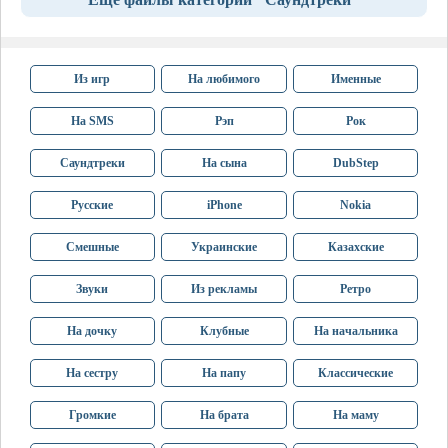
Из игр
На любимого
Именные
На SMS
Рэп
Рок
Саундтреки
На сына
DubStep
Русские
iPhone
Nokia
Смешные
Украинские
Казахские
Звуки
Из рекламы
Ретро
На дочку
Клубные
На начальника
На сестру
На папу
Классические
Громкие
На брата
На маму