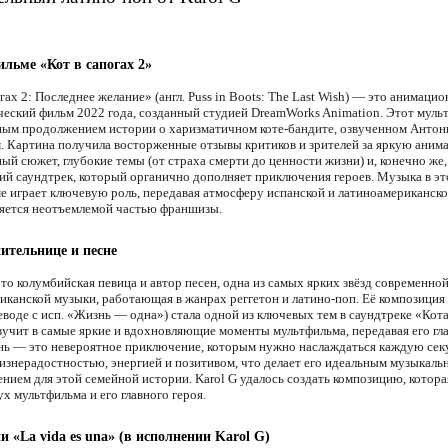
льме «Кот в сапогах 2»
гах 2: Последнее желание» (англ. Puss in Boots: The Last Wish) — это анимаци
еский фильм 2022 года, созданный студией DreamWorks Animation. Этот муль
ым продолжением истории о харизматичном коте-бандите, озвученном Антон
. Картина получила восторженные отзывы критиков и зрителей за яркую аним
ый сюжет, глубокие темы (от страха смерти до ценности жизни) и, конечно же,
й саундтрек, который органично дополняет приключения героев. Музыка в э
е играет ключевую роль, передавая атмосферу испанской и латиноамериканско
ляется неотъемлемой частью франшизы.
ительнице и песне
то колумбийская певица и автор песен, одна из самых ярких звёзд современно
иканской музыки, работающая в жанрах реггетон и латино-поп. Её композиция 
еводе с исп. «Жизнь — одна») стала одной из ключевых тем в саундтреке «Кота
звучит в самые яркие и вдохновляющие моменты мультфильма, передавая его гл
нь — это невероятное приключение, которым нужно наслаждаться каждую сек
изнерадостностью, энергией и позитивом, что делает его идеальным музыкал
нием для этой семейной истории. Karol G удалось создать композицию, котора
х мультфильма и его главного героя.
и «La vida es una» (в исполнении Karol G)