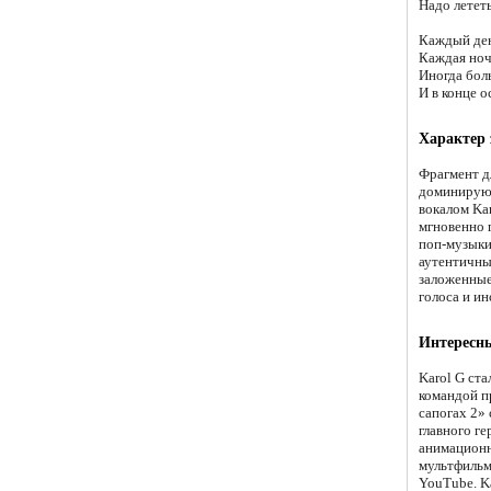
Надо лететь
Каждый ден
Каждая ноч
Иногда боль
И в конце о
Характер
Фрагмент д
доминирующ
вокалом Ka
мгновенно 
поп-музыки
аутентичны
заложенные
голоса и и
Интересн
Karol G ста
командой п
сапогах 2»
главного г
анимационн
мультфильм
YouTube. Ka