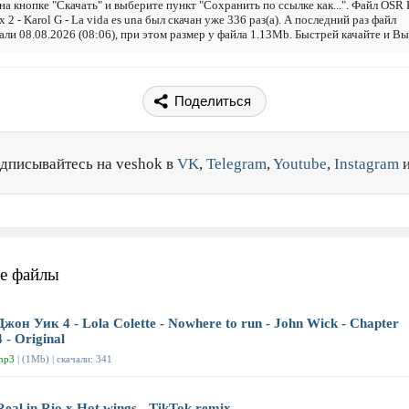
а кнопке "Скачать" и выберите пункт "Сохранить по ссылке как...". Файл OSR 
х 2 - Karol G - La vida es una был скачан уже 336 раз(а). А последний раз файл
али 08.08.2026 (08:06), при этом размер у файла 1.13Mb. Быстрей качайте и Вы
Поделиться
дписывайтесь на veshok в
VK
,
Telegram
,
Youtube
,
Instagram
е файлы
Джон Уик 4 - Lola Colette - Nowhere to run - John Wick - Chapter
4 - Original
mp3
| (1Mb) | скачали: 341
Real in Rio x Hot wings - TikTok remix