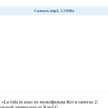
Скачать (mp3, 1.13Mb)
 «La vida es una» из мультфильма Кот в сапогах 2:
ельный латино-поп от Karol G