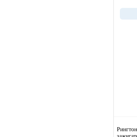
Рингтон
зажигат