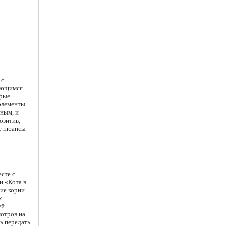
 с
ающимся
орые
 элементы
ным, и
озитив,
се нюансы
есте с
и «Кота в
ие корни
х
ей
мотров на
сь передать