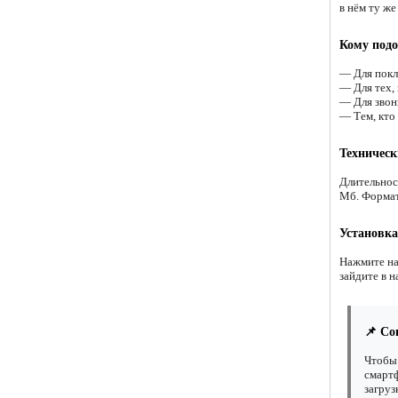
в нём ту ж
Кому подо
— Для покл
— Для тех,
— Для звонк
— Тем, кто
Техническ
Длительнос
Мб. Форма
Установка
Нажмите на
зайдите в н
📌 Со
Чтобы 
смартф
загруз