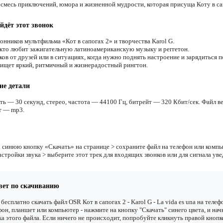
е смесь приключений, юмора и жизненной мудрости, которая присуща Коту в са
йдёт этот звонок
онников мультфильма «Кот в сапогах 2» и творчества Karol G.
 кто любит зажигательную латиноамериканскую музыку и реггетон.
ов от друзей или в ситуациях, когда нужно поднять настроение и зарядиться 
 ищет яркий, ритмичный и жизнерадостный рингтон.
ие детали
ть — 30 секунд, стерео, частота — 44100 Гц, битрейт — 320 Кбит/сек. Файл ве
т — mp3.
 синюю кнопку «Скачать» на странице > сохраните файл на телефон или компь
астройки звука > выберите этот трек для входящих звонков или для сигнала ув
вет по скачиванию
бесплатно скачать файл OSR Кот в сапогах 2 - Karol G - La vida es una на телеф
он, планшет или компьютер - нажмите на кнопку "Скачать" синего цвета, и нач
ка этого файла. Если ничего не происходит, попробуйте кликнуть правой кнопк