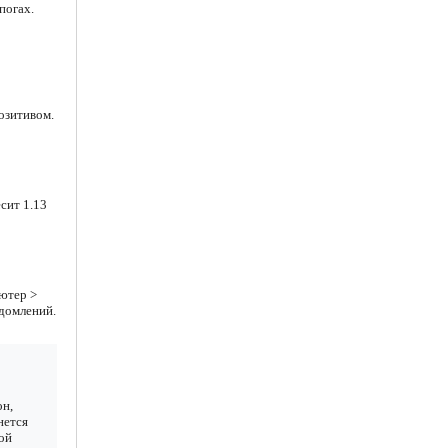
погах.
позитивом.
сит 1.13
ютер >
едомлений.
он,
нется
ой