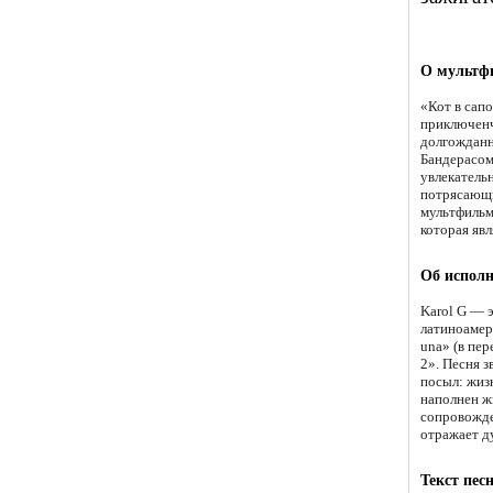
О мультфи
«Кот в сапо
приключенч
долгожданн
Бандерасом
увлекательн
потрясающи
мультфильм
которая яв
Об исполн
Karol G — э
латиноамер
una» (в пер
2». Песня 
посыл: жиз
наполнен ж
сопровожде
отражает ду
Текст песн