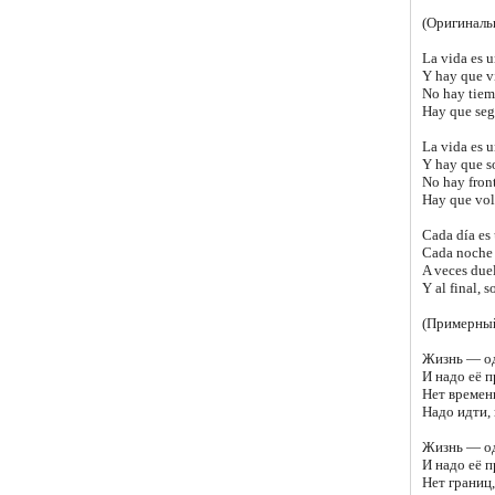
(Оригиналь
La vida es u
Y hay que vi
No hay tiemp
Hay que segu
La vida es u
Y hay que s
No hay front
Hay que vola
Cada día es 
Cada noche 
A veces duel
Y al final, s
(Примерный
Жизнь — о
И надо её 
Нет времен
Надо идти, 
Жизнь — о
И надо её п
Нет границ,