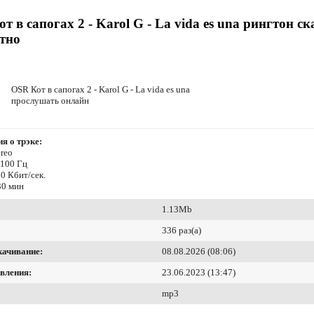
т в сапогах 2 - Karol G - La vida es una рингтон ск
тно
OSR Кот в сапогах 2 - Karol G - La vida es una
прослушать онлайн
я о трэке:
reo
4100 Гц
0 Кбит/сек.
30 мин
1.13Mb
336 раз(а)
качивание:
08.08.2026 (08:06)
вления:
23.06.2023 (13:47)
mp3