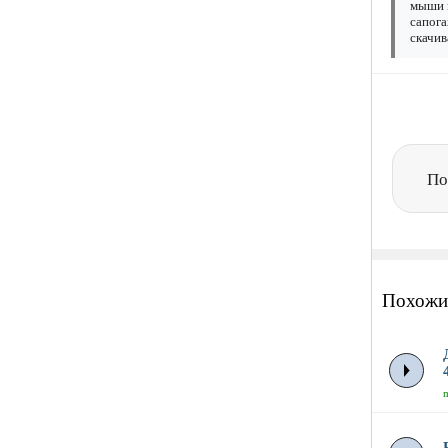
мыши н
сапога
скачив
По
Похожи