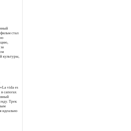
онный
тфильм стал
ио
ацию,
 за
том
й культуры,
й
«La vida es
 в сапогах
авный
унду. Трек
ьным
я идеально