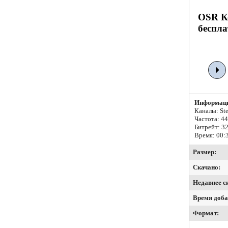
OSR Ко
беспла
Информаци
Каналы: Ste
Частота: 4
Битрейт:
32
Время: 00:
Размер:
Скачано:
Недавнее с
Время доба
Формат: