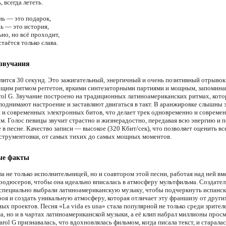
, всегда лететь.
ь — это подарок,
ь — это история,
но, но всё проходит,
стаётся только слава.
 звучания
лится 30 секунд. Это зажигательный, энергичный и очень позитивный отрывок
им ритмом реггетон, яркими синтезаторными партиями и мощным, запомин
rol G. Звучание построено на традиционных латиноамериканских ритмах, кот
поднимают настроение и заставляют двигаться в такт. В аранжировке слышны
 и современных электронных битов, что делает трек одновременно и современ
м. Голос певицы звучит страстно и жизнерадостно, передавая всю энергию и п
 в песне. Качество записи — высокое (320 Кбит/сек), что позволяет оценить в
нструментовки, от самых тихих до самых мощных моментов.
ые факты
ла не только исполнительницей, но и соавтором этой песни, работая над ней вм
родюсеров, чтобы она идеально вписалась в атмосферу мультфильма. Создател
 специально выбрали латиноамериканскую музыку, чтобы подчеркнуть испанск
ероя и создать уникальную атмосферу, которая отличает эту франшизу от други
ых проектов. Песня «La vida es una» стала популярной не только среди зрител
а, но и в чартах латиноамериканской музыки, а её клип набрал миллионы прос
rol G признавалась, что вдохновлялась фильмом, когда писала текст, и старала