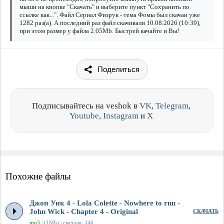
мыши на кнопке "Скачать" и выберите пункт "Сохранить по
ссылке как...". Файл Сериал Физрук - тема Фомы был скачан уже
1282 раз(а). А последний раз файл скачивали 10.08.2026 (10:39),
при этом размер у файла 2.05Mb. Быстрей качайте и Вы!
Поделиться
Подписывайтесь на veshok в
VK
,
Telegram
,
Youtube
,
Instagram
и
X
Похожие файлы
Джон Уик 4 - Lola Colette - Nowhere to run -
John Wick - Chapter 4 - Original
СКАЧАТЬ
mp3
| (1Mb) | скачали: 346