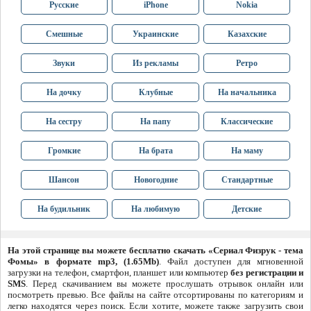
Русские
iPhone
Nokia
Смешные
Украинские
Казахские
Звуки
Из рекламы
Ретро
На дочку
Клубные
На начальника
На сестру
На папу
Классические
Громкие
На брата
На маму
Шансон
Новогодние
Стандартные
На будильник
На любимую
Детские
На этой странице вы можете бесплатно скачать «Сериал Физрук - тема
Фомы» в формате mp3, (1.65Mb)
. Файл доступен для мгновенной
загрузки на телефон, смартфон, планшет или компьютер
без регистрации и
SMS
. Перед скачиванием вы можете прослушать отрывок онлайн или
посмотреть превью. Все файлы на сайте отсортированы по категориям и
легко находятся через поиск. Если хотите, можете также загрузить свои