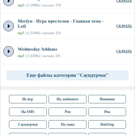
СКАЧАТЬ
mp3
| (1.29Mb) | скачали: 379
Merlyn - Игра престолов - Главная тема -
Lofi
СКАЧАТЬ
mp3
| (1.31Mb) | скачали: 324
Wednesday Addams
СКАЧАТЬ
mp3
| (1.65Mb) | скачали: 241
Еще файлы категории "Саундтреки"
Из игр
На любимого
Именные
На SMS
Рэп
Рок
Саундтреки
На сына
DubStep