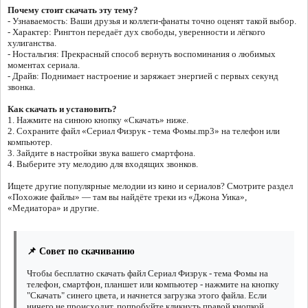
Почему стоит скачать эту тему?
- Узнаваемость: Ваши друзья и коллеги-фанаты точно оценят такой выбор.
- Характер: Рингтон передаёт дух свободы, уверенности и лёгкого
хулиганства.
- Ностальгия: Прекрасный способ вернуть воспоминания о любимых
моментах сериала.
- Драйв: Поднимает настроение и заряжает энергией с первых секунд
звонка.
Как скачать и установить?
1. Нажмите на синюю кнопку «Скачать» ниже.
2. Сохраните файл «Сериал Физрук - тема Фомы.mp3» на телефон или
компьютер.
3. Зайдите в настройки звука вашего смартфона.
4. Выберите эту мелодию для входящих звонков.
Ищете другие популярные мелодии из кино и сериалов? Смотрите раздел
«Похожие файлы» — там вы найдёте треки из «Джона Уика»,
«Медиатора» и другие.
📌 Совет по скачиванию
Чтобы бесплатно скачать файл Сериал Физрук - тема Фомы на
телефон, смартфон, планшет или компьютер - нажмите на кнопку
"Скачать" синего цвета, и начнется загрузка этого файла. Если
ничего не происходит, попробуйте кликнуть правой кнопкой