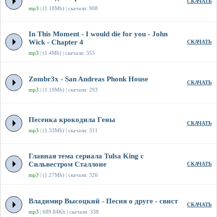
СКАЧАТЬ
mp3
| (1.18Mb) | скачали: 908
In This Moment - I would die for you - John
Wick - Chapter 4
СКАЧАТЬ
mp3
| (1.4Mb) | скачали: 355
Zombr3x - San Andreas Phonk House
СКАЧАТЬ
mp3
| (1.19Mb) | скачали: 293
Песенка крокодила Гены
СКАЧАТЬ
mp3
| (1.33Mb) | скачали: 311
Главная тема сериала Tulsa King с
Сильвестром Сталлоне
СКАЧАТЬ
mp3
| (1.27Mb) | скачали: 326
Владимир Высоцкий - Песня о друге - свист
СКАЧАТЬ
mp3
| 689.84Kb | скачали: 338