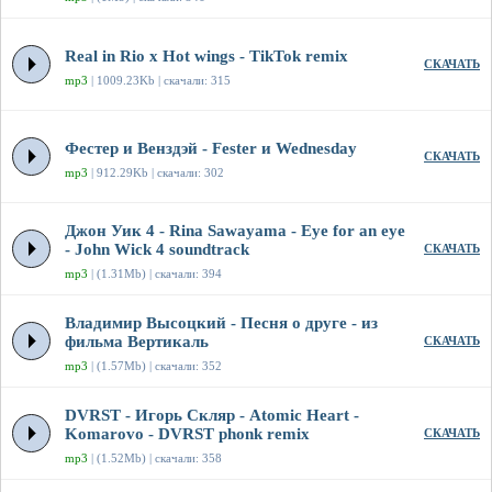
Real in Rio x Hot wings - TikTok remix
СКАЧАТЬ
mp3
| 1009.23Kb | скачали: 315
Фестер и Венздэй - Fester и Wednesday
СКАЧАТЬ
mp3
| 912.29Kb | скачали: 302
Джон Уик 4 - Rina Sawayama - Eye for an eye
- John Wick 4 soundtrack
СКАЧАТЬ
mp3
| (1.31Mb) | скачали: 394
Владимир Высоцкий - Песня о друге - из
фильма Вертикаль
СКАЧАТЬ
mp3
| (1.57Mb) | скачали: 352
DVRST - Игорь Скляр - Atomic Heart -
Komarovo - DVRST phonk remix
СКАЧАТЬ
mp3
| (1.52Mb) | скачали: 358