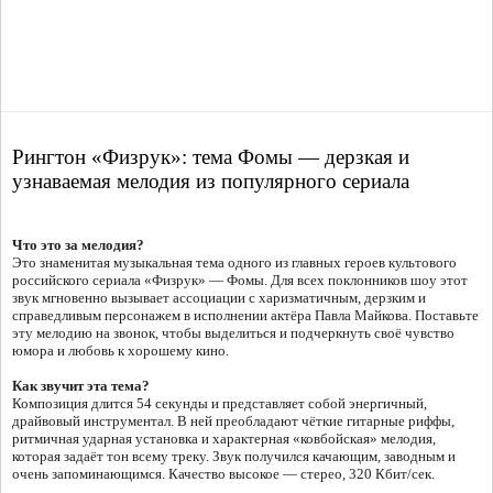
Рингтон «Физрук»: тема Фомы — дерзкая и
узнаваемая мелодия из популярного сериала
Что это за мелодия?
Это знаменитая музыкальная тема одного из главных героев культового
российского сериала «Физрук» — Фомы. Для всех поклонников шоу этот
звук мгновенно вызывает ассоциации с харизматичным, дерзким и
справедливым персонажем в исполнении актёра Павла Майкова. Поставьте
эту мелодию на звонок, чтобы выделиться и подчеркнуть своё чувство
юмора и любовь к хорошему кино.
Как звучит эта тема?
Композиция длится 54 секунды и представляет собой энергичный,
драйвовый инструментал. В ней преобладают чёткие гитарные риффы,
ритмичная ударная установка и характерная «ковбойская» мелодия,
которая задаёт тон всему треку. Звук получился качающим, заводным и
очень запоминающимся. Качество высокое — стерео, 320 Кбит/сек.