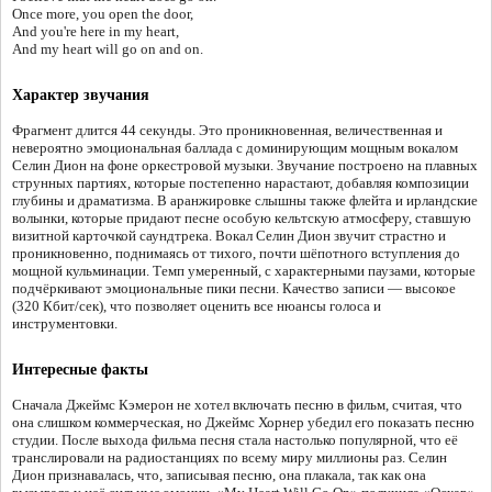
Once more, you open the door,
And you're here in my heart,
And my heart will go on and on.
Характер звучания
Фрагмент длится 44 секунды. Это проникновенная, величественная и
невероятно эмоциональная баллада с доминирующим мощным вокалом
Селин Дион на фоне оркестровой музыки. Звучание построено на плавных
струнных партиях, которые постепенно нарастают, добавляя композиции
глубины и драматизма. В аранжировке слышны также флейта и ирландские
волынки, которые придают песне особую кельтскую атмосферу, ставшую
визитной карточкой саундтрека. Вокал Селин Дион звучит страстно и
проникновенно, поднимаясь от тихого, почти шёпотного вступления до
мощной кульминации. Темп умеренный, с характерными паузами, которые
подчёркивают эмоциональные пики песни. Качество записи — высокое
(320 Кбит/сек), что позволяет оценить все нюансы голоса и
инструментовки.
Интересные факты
Сначала Джеймс Кэмерон не хотел включать песню в фильм, считая, что
она слишком коммерческая, но Джеймс Хорнер убедил его показать песню
студии. После выхода фильма песня стала настолько популярной, что её
транслировали на радиостанциях по всему миру миллионы раз. Селин
Дион признавалась, что, записывая песню, она плакала, так как она