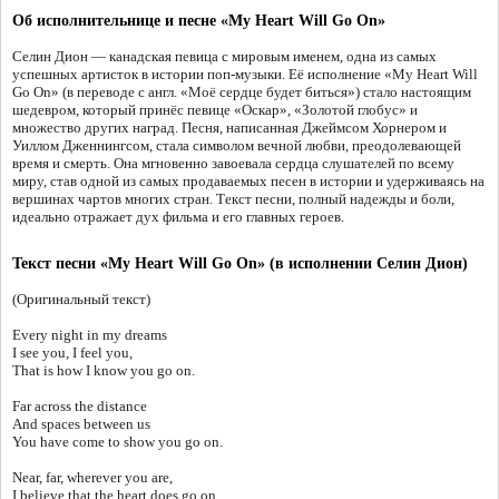
Об исполнительнице и песне «My Heart Will Go On»
Селин Дион — канадская певица с мировым именем, одна из самых
успешных артисток в истории поп-музыки. Её исполнение «My Heart Will
Go On» (в переводе с англ. «Моё сердце будет биться») стало настоящим
шедевром, который принёс певице «Оскар», «Золотой глобус» и
множество других наград. Песня, написанная Джеймсом Хорнером и
Уиллом Дженнингсом, стала символом вечной любви, преодолевающей
время и смерть. Она мгновенно завоевала сердца слушателей по всему
миру, став одной из самых продаваемых песен в истории и удерживаясь на
вершинах чартов многих стран. Текст песни, полный надежды и боли,
идеально отражает дух фильма и его главных героев.
Текст песни «My Heart Will Go On» (в исполнении Селин Дион)
(Оригинальный текст)
Every night in my dreams
I see you, I feel you,
That is how I know you go on.
Far across the distance
And spaces between us
You have come to show you go on.
Near, far, wherever you are,
I believe that the heart does go on.