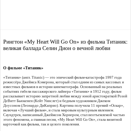
Рингтон «My Heart Will Go On» из фильма Титаник:
великая баллада Селин Дион о вечной любви
О фильме «Титаник»
«Титаник» (англ. Titanic) — это эпический фильм-катастрофа 1997 года
режиссёра Джеймса Кэмерона, который стал одним из самых кассовых и
известных фильмов в истории кинематографа. Основанный на реальных
событиях гибели пассажирского лайнера «Титаник» в 1912 году, фильм
рассказывает историю запретной любви между юной аристократкой Розой
ДеВитт Бьюкенен (Кейт Уинслет) и бедным художником Джеком
Доусоном (Леонардо ДиКаприо). Картина получила 11 премий «Оскар»,
включая «Лучший фильм», и стала мировым культурным явлением.
Саундтрек, написанный Джеймсом Хорнером, стал неотъемлемой частью
этого феномена, а главная песня, «My Heart Will Go On», стала визитной
карточкой как фильма, так и целого поколения.