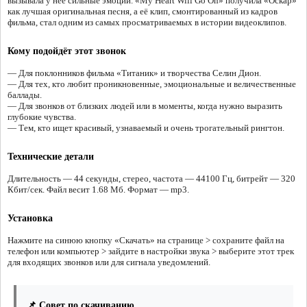
вызывала у неё сильные эмоции. «My Heart Will Go On» получила «Оскар»
как лучшая оригинальная песня, а её клип, смонтированный из кадров
фильма, стал одним из самых просматриваемых в истории видеоклипов.
Кому подойдёт этот звонок
— Для поклонников фильма «Титаник» и творчества Селин Дион.
— Для тех, кто любит проникновенные, эмоциональные и величественные
баллады.
— Для звонков от близких людей или в моменты, когда нужно выразить
глубокие чувства.
— Тем, кто ищет красивый, узнаваемый и очень трогательный рингтон.
Технические детали
Длительность — 44 секунды, стерео, частота — 44100 Гц, битрейт — 320
Кбит/сек. Файл весит 1.68 Мб. Формат — mp3.
Установка
Нажмите на синюю кнопку «Скачать» на странице > сохраните файл на
телефон или компьютер > зайдите в настройки звука > выберите этот трек
для входящих звонков или для сигнала уведомлений.
📌 Совет по скачиванию