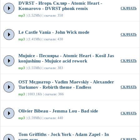
DVRST - Игорь Скляр - Atomic Heart -
Komarovo - DVRST phonk remix
СКАЧАТЬ
mp3
| (1.52Mb) | скачали: 358
Le Castle Vania - John Wick mode
СКАЧАТЬ
mp3
| (1.41Mb) | скачали: 430
Mujuice - Песняры - Atomic Heart - Kosil Jas
konjushinu - Mujuice acid rework
СКАЧАТЬ
mp3
| (1.55Mb) | скачали: 383
OST Медиатор - Vadim Maevskiy - Alexander
Turkunov - Rebirth theme - Endless
СКАЧАТЬ
mp3
| 1003.1Kb | скачали: 366
Olivier Bibeau - Jemma Lou - Bad side
СКАЧАТЬ
mp3
| (1.59Mb) | скачали: 440
Tom Griffiths - Jock York - Adam Zapel - In
your eyes
СКАЧАТЬ