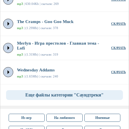
mp3
| 630.04Kb | скачали: 269
The Cramps - Goo Goo Muck
СКАЧАТЬ
mp3
| (1.29Mb) | скачали: 378
Merlyn - Игра престолов - Главная тема -
Lofi
СКАЧАТЬ
mp3
| (1.31Mb) | скачали: 319
Wednesday Addams
СКАЧАТЬ
mp3
| (1.65Mb) | скачали: 240
Еще файлы категории "Саундтреки"
Из игр
На любимого
Именные