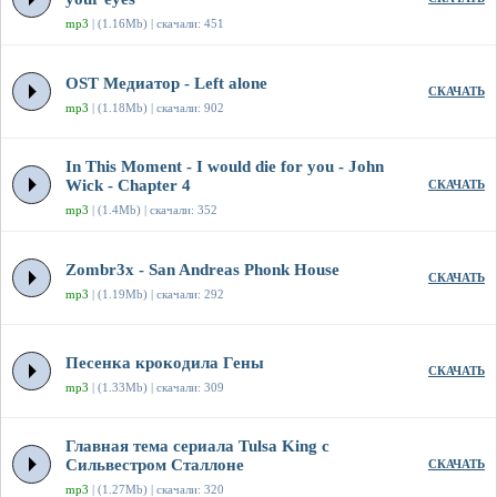
mp3
| (1.16Mb) | скачали: 451
OST Медиатор - Left alone
СКАЧАТЬ
mp3
| (1.18Mb) | скачали: 902
In This Moment - I would die for you - John
Wick - Chapter 4
СКАЧАТЬ
mp3
| (1.4Mb) | скачали: 352
Zombr3x - San Andreas Phonk House
СКАЧАТЬ
mp3
| (1.19Mb) | скачали: 292
Песенка крокодила Гены
СКАЧАТЬ
mp3
| (1.33Mb) | скачали: 309
Главная тема сериала Tulsa King с
Сильвестром Сталлоне
СКАЧАТЬ
mp3
| (1.27Mb) | скачали: 320