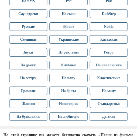
На SMS
Рэп
Рок
Саундтреки
На сына
DubStep
Русские
iPhone
Nokia
Смешные
Украинские
Казахские
Звуки
Из рекламы
Ретро
На дочку
Клубные
На начальника
На сестру
На папу
Классические
Громкие
На брата
На маму
Шансон
Новогодние
Стандартные
На будильник
На любимую
Детские
На этой странице вы можете бесплатно скачать «Песня из фильма