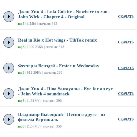
Джон Уик 4 - Lola Colette - Nowhere to run -
John Wick - Chapter 4 - Original
СКАЧАТЬ
mp3
| (1Mb) | скачали: 343
Real in Rio x Hot wings - TikTok remix
СКАЧАТЬ
mp3
| 1009.23Kb | скачали: 313
Фестер и Венздэй - Fester и Wednesday
СКАЧАТЬ
mp3
| 912.29Kb | скачали: 299
Джон Уик 4 - Rina Sawayama - Eye for an eye
- John Wick 4 soundtrack
СКАЧАТЬ
mp3
| (1.31Mb) | скачали: 390
Владимир Высоцкий - Песня о друге - из
фильма Вертикаль
СКАЧАТЬ
mp3
| (1.57Mb) | скачали: 350