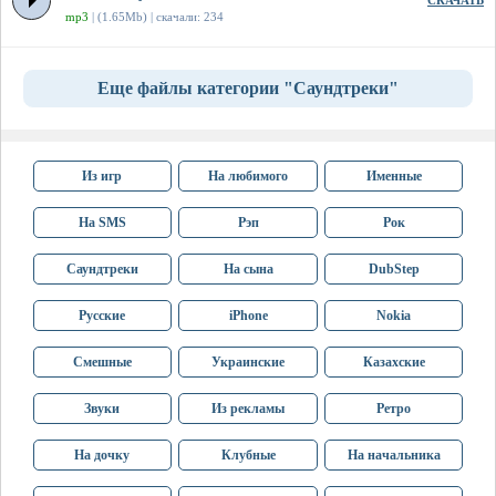
СКАЧАТЬ
mp3
| (1.65Mb) | скачали: 234
Еще файлы категории "Саундтреки"
Из игр
На любимого
Именные
На SMS
Рэп
Рок
Саундтреки
На сына
DubStep
Русские
iPhone
Nokia
Смешные
Украинские
Казахские
Звуки
Из рекламы
Ретро
На дочку
Клубные
На начальника