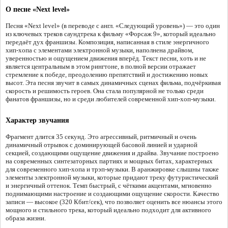
О песне «Next level»
Песня «Next level» (в переводе с англ. «Следующий уровень») — это один
из ключевых треков саундтрека к фильму «Форсаж 9», который идеально
передаёт дух франшизы. Композиция, написанная в стиле энергичного
хип-хопа с элементами электронной музыки, наполнена драйвом,
уверенностью и ощущением движения вперёд. Текст песни, хоть и не
является центральным в этом рингтоне, в полной версии отражает
стремление к победе, преодолению препятствий и достижению новых
высот. Эта песня звучит в самых динамичных сценах фильма, подчёркивая
скорость и решимость героев. Она стала популярной не только среди
фанатов франшизы, но и среди любителей современной хип-хоп-музыки.
Характер звучания
Фрагмент длится 35 секунд. Это агрессивный, ритмичный и очень
динамичный отрывок с доминирующей басовой линией и ударной
секцией, создающими ощущение движения и драйва. Звучание построено
на современных синтезаторных партиях и мощных битах, характерных
для современного хип-хопа и трэп-музыки. В аранжировке слышны также
элементы электронной музыки, которые придают треку футуристический
и энергичный оттенок. Темп быстрый, с чёткими акцентами, мгновенно
поднимающими настроение и создающими ощущение скорости. Качество
записи — высокое (320 Кбит/сек), что позволяет оценить все нюансы этого
мощного и стильного трека, который идеально подходит для активного
образа жизни.