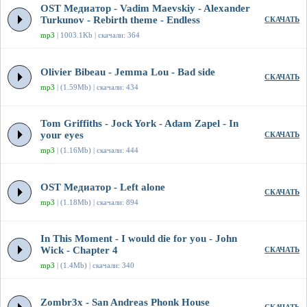
OST Медиатор - Vadim Maevskiy - Alexander
Turkunov - Rebirth theme - Endless
СКАЧАТЬ
mp3
| 1003.1Kb | скачали: 364
Olivier Bibeau - Jemma Lou - Bad side
СКАЧАТЬ
mp3
| (1.59Mb) | скачали: 434
Tom Griffiths - Jock York - Adam Zapel - In
your eyes
СКАЧАТЬ
mp3
| (1.16Mb) | скачали: 444
OST Медиатор - Left alone
СКАЧАТЬ
mp3
| (1.18Mb) | скачали: 894
In This Moment - I would die for you - John
Wick - Chapter 4
СКАЧАТЬ
mp3
| (1.4Mb) | скачали: 340
Zombr3x - San Andreas Phonk House