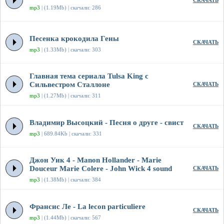
СКАЧАТЬ
mp3
| (1.19Mb) | скачали: 286
Песенка крокодила Гены
СКАЧАТЬ
mp3
| (1.33Mb) | скачали: 303
Главная тема сериала Tulsa King с
Сильвестром Сталлоне
СКАЧАТЬ
mp3
| (1.27Mb) | скачали: 311
Владимир Высоцкий - Песня о друге - свист
СКАЧАТЬ
mp3
| 689.84Kb | скачали: 331
Джон Уик 4 - Manon Hollander - Marie
Douceur Marie Colere - John Wick 4 sound
СКАЧАТЬ
mp3
| (1.38Mb) | скачали: 384
Франсис Ле - La lecon particuliere
СКАЧАТЬ
mp3
| (1.44Mb) | скачали: 567