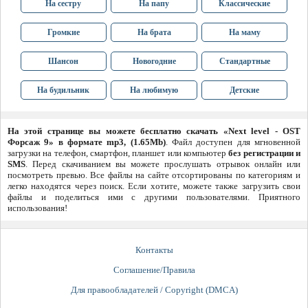
На сестру
На папу
Классические
Громкие
На брата
На маму
Шансон
Новогодние
Стандартные
На будильник
На любимую
Детские
На этой странице вы можете бесплатно скачать «Next level - OST
Форсаж 9» в формате mp3, (1.65Mb)
. Файл доступен для мгновенной
загрузки на телефон, смартфон, планшет или компьютер
без регистрации и
SMS
. Перед скачиванием вы можете прослушать отрывок онлайн или
посмотреть превью. Все файлы на сайте отсортированы по категориям и
легко находятся через поиск. Если хотите, можете также загрузить свои
файлы и поделиться ими с другими пользователями. Приятного
использования!
Контакты
Соглашение/Правила
Для правообладателей / Copyright (DMCA)