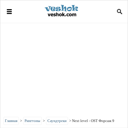
Главная
>
Рингтоны
>
Саундтреки
>
Next level - OST Форсаж 9