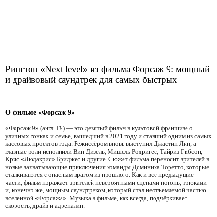
Рингтон «Next level» из фильма Форсаж 9: мощный
и драйвовый саундтрек для самых быстрых
О фильме «Форсаж 9»
«Форсаж 9» (англ. F9) — это девятый фильм в культовой франшизе о
уличных гонках и семье, вышедший в 2021 году и ставший одним из самых
кассовых проектов года. Режиссёром вновь выступил Джастин Лин, а
главные роли исполнили Вин Дизель, Мишель Родригес, Тайриз Гибсон,
Крис «Людакрис» Бриджес и другие. Сюжет фильма переносит зрителей в
новые захватывающие приключения команды Доминика Торетто, которые
сталкиваются с опасным врагом из прошлого. Как и все предыдущие
части, фильм поражает зрителей невероятными сценами погонь, трюками
и, конечно же, мощным саундтреком, который стал неотъемлемой частью
вселенной «Форсажа». Музыка в фильме, как всегда, подчёркивает
скорость, драйв и адреналин.