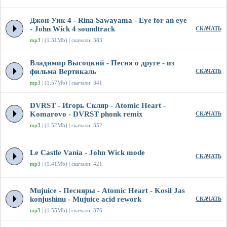
Джон Уик 4 - Rina Sawayama - Eye for an eye
- John Wick 4 soundtrack
СКАЧАТЬ
mp3
| (1.31Mb) | скачали: 383
Владимир Высоцкий - Песня о друге - из
фильма Вертикаль
СКАЧАТЬ
mp3
| (1.57Mb) | скачали: 341
DVRST - Игорь Скляр - Atomic Heart -
Komarovo - DVRST phonk remix
СКАЧАТЬ
mp3
| (1.52Mb) | скачали: 352
Le Castle Vania - John Wick mode
СКАЧАТЬ
mp3
| (1.41Mb) | скачали: 421
Mujuice - Песняры - Atomic Heart - Kosil Jas
konjushinu - Mujuice acid rework
СКАЧАТЬ
mp3
| (1.55Mb) | скачали: 376