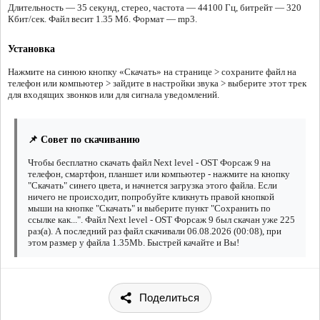
Длительность — 35 секунд, стерео, частота — 44100 Гц, битрейт — 320
Кбит/сек. Файл весит 1.35 Мб. Формат — mp3.
Установка
Нажмите на синюю кнопку «Скачать» на странице > сохраните файл на
телефон или компьютер > зайдите в настройки звука > выберите этот трек
для входящих звонков или для сигнала уведомлений.
📌 Совет по скачиванию
Чтобы бесплатно скачать файл Next level - OST Форсаж 9 на
телефон, смартфон, планшет или компьютер - нажмите на кнопку
"Скачать" синего цвета, и начнется загрузка этого файла. Если
ничего не происходит, попробуйте кликнуть правой кнопкой
мыши на кнопке "Скачать" и выберите пункт "Сохранить по
ссылке как...". Файл Next level - OST Форсаж 9 был скачан уже 225
раз(а). А последний раз файл скачивали 06.08.2026 (00:08), при
этом размер у файла 1.35Mb. Быстрей качайте и Вы!
Поделиться