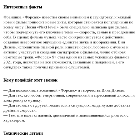
Интересные факты
Франшиза «Форсаж» известна своим вниманием к саундтреку, и каждый
новый фильм приносит новые хиты, которые становятся популярными по
всему миру. Песня «Next level» была специально написана для фильма,
чтобы подчеркнуть его ключевые темы — скорость, семью и преодоление
себя. В сценах фильма музыка часто синхронизируется с действием,
создавая невероятное ощущение единства звука и изображения. Вин
Дизель, исполнитель главной роли, известен своей любовью к музыке и
активно участвует в создании саундтреков к фильмам, лично отбирая
некоторые треки. «Форсаж 9» стал одним из самых успешных фильмов
2021 года, несмотря на все сложности, связанные с пандемией, а его
саундтрек также получил признание слушателей.
Кому подойдёт этот звонок
— Для поклонников вселенной «Форсаж» и творчества Вина Дизеля.
— Для тех, кто любит энергичный, современный и агрессивный хип-хоп и
электронную музыку.
— Для звонков от друзей, коллег или в ситуациях, когда нужно добавить
драйва и скорости.
— Тем, кто ищет стильный, динамичный и запоминающийся рингтон с
характером.
Технические детали