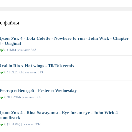
е файлы
Джон Уик 4 - Lola Colette - Nowhere to run - John Wick - Chapter
4 - Original
mp3
| (1Mb) | скачали: 343
Real in Rio x Hot wings - TikTok remix
mp3
| 1009.23Kb | скачали: 313
Фестер и Венздэй - Fester и Wednesday
mp3
| 912.29Kb | скачали: 300
Джон Уик 4 - Rina Sawayama - Eye for an eye - John Wick 4
soundtrack
mp3
| (1.31Mb) | скачали: 392