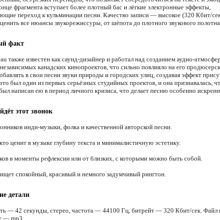
конце фрагмента вступает более плотный бас и лёгкие электронные эффекты,
ющие переход к кульминации песни. Качество записи — высокое (320 Кбит/сек
оценить все нюансы звукорежиссуры, от шёпота до плотного звукового полотна
ый факт
eau также известен как саунд-дизайнер и работал над созданием аудио-атмосфе
 независимых канадских кинопроектов, что сильно повлияло на его продюсерск
обавлять в свои песни звуки природы и городских улиц, создавая эффект прису
это был один из первых серьёзных студийных проектов, и она признавалась, чт
 был написан ею в период личного кризиса, что делает песню особенно искренн
йдёт этот звонок
онников инди-музыки, фолка и качественной авторской песни.
 кто ценит в музыке глубину текста и минималистичную эстетику.
ков в моменты рефлексии или от близких, с которыми можно быть собой.
 ищет спокойный, красивый и немного задумчивый рингтон.
ие детали
ть — 42 секунды, стерео, частота — 44100 Гц, битрейт — 320 Кбит/сек. Файл 
т — mp3.