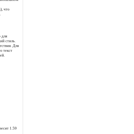
), что
.
р для
ий стиль.
тствия. Для
о текст
ей.
весит 1.59