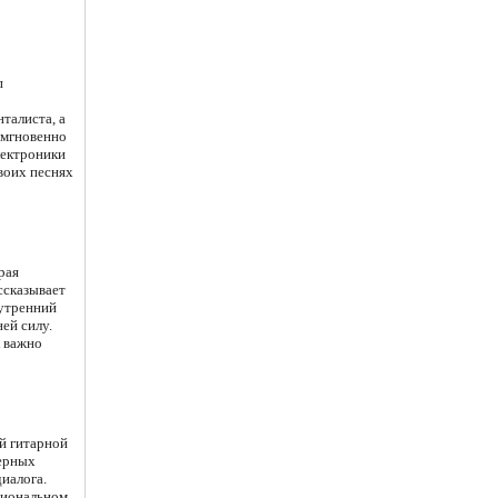
п
талиста, а
 мгновенно
лектроники
своих песнях
рая
ссказывает
нутренний
ей силу.
к важно
й гитарной
ферных
иалога.
оциональном