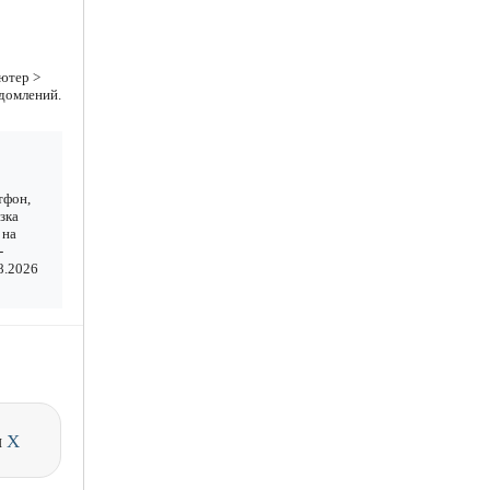
ютер >
едомлений.
тфон,
зка
 на
-
8.2026
и
X