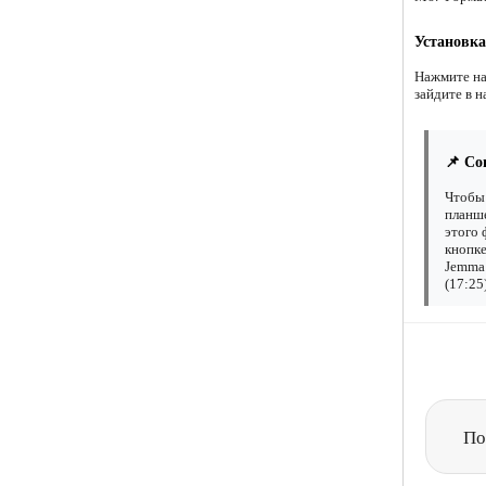
Установка
Нажмите на
зайдите в н
📌 Со
Чтобы 
планше
этого 
кнопке
Jemma 
(17:25
По