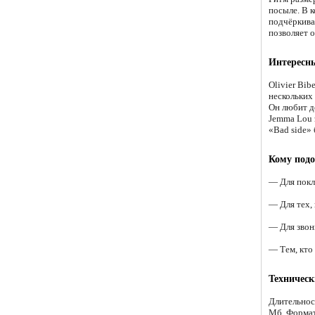
посыле. В 
подчёркива
позволяет 
Интересн
Olivier Bib
нескольких
Он любит д
Jemma Lou 
«Bad side»
Кому подо
— Для покл
— Для тех,
— Для звон
— Тем, кто
Техническ
Длительнос
Мб. Форма