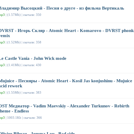
Владимир Высоцкий - Песня о друге - из фильма Вертикаль
mp3
| (1.57Mb) | скачали: 350
DVRST - Игорь Скляр - Atomic Heart - Komarovo - DVRST phonk
remix
mp3
| (1.52Mb) | скачали: 358
Le Castle Vania - John Wick mode
mp3
| (1.41Mb) | скачали: 430
Mujuice - Песняры - Atomic Heart - Kosil Jas konjushinu - Mujuice
acid rework
mp3
| (1.55Mb) | скачали: 383
OST Медиатор - Vadim Maevskiy - Alexander Turkunov - Rebirth
theme - Endless
mp3
| 1003.1Kb | скачали: 366
Olivier Bibeau - Jemma Lou - Bad side