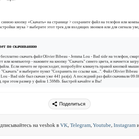
 синюю кнопку «Скачать» на странице > сохраните файл на телефон или компь
астройки звука > выберите этот трек для входящих звонков или для сигнала ув
вет по скачиванию
бесплатно скачать файл Olivier Bibeau - Jemma Lou - Bad side на телефон, смар
т или компьютер - нажмите на кнопку "Скачать" синего цвета, и начнется загру
файла. Если ничего не происходит, попробуйте кликнуть правой кнопкой мыши
 "Скачать" и выберите пункт "Сохранить по ссылке как...". Файл Olivier Bibeau 
Lou - Bad side был скачан уже 441 раз(а). А последний раз файл скачивали 09.0
), при этом размер у файла 1.59Mb. Быстрей качайте и Вы!
Поделиться
дписывайтесь на veshok в
VK
,
Telegram
,
Youtube
,
Instagram