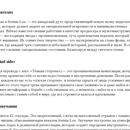
нителях
beau и Jemma Lou — это канадский дуэт, представляющий новую волну инди-по
, которые делают акцент на эмоциональной искренности и минималистичных
ах. Bibeau известен своими работами в качестве продюсера и мультиинструмен
— восходящая звезда с проникновенным, чуть хрипловатым вокалом, который
т внимание. Их совместное творчество — это эксперименты на стыке фолка, э
и, где каждый трек становится небольшой историей, рассказанной в звуке. В 
уют сложные эмоциональные состояния, балансируя между светом и тенью.
ad side»
(в переводе с англ. «Тёмная сторона») — это проникновенная композиция, кото
тему принятия себя со всеми недостатками и внутренними демонами. Песня ра
в каждом из нас есть «плохая сторона», и попытка скрыть её лишь усиливает в
место этого герои трека призывают признать свою уязвимость и даже найти в н
нен метафорами о борьбе с собственным эго, о моментах слабости и о том, ка
честным с самим собой в мире, где все стремятся казаться идеальными.
 звучания
лится 42 секунды. Это медитативный, слегка меланхоличный отрывок с плавно
 мягким, обволакивающим вокалом Jemma Lou. Звучание построено на атмос
ных пэдах и деликатной ритм-секции, которая создаёт ощущение внутреннего д
ренный, без резких перепадов, что позволяет сосредоточиться на тексте и эм