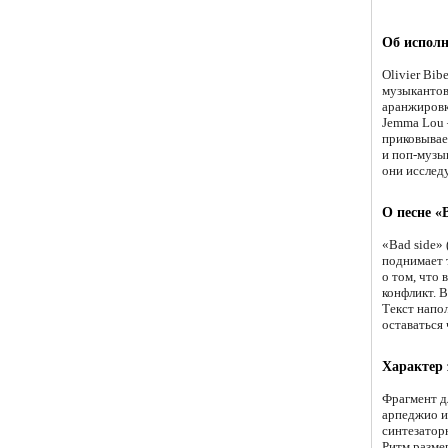
Об испол
Olivier Bi
музыкантов
аранжировк
Jemma Lou 
приковывае
и поп-музык
они исслед
О песне «B
«Bad side» 
поднимает 
о том, что 
конфликт. В
Текст напол
оставаться 
Характер
Фрагмент д
арпеджио и
синтезатор
Ритм разме