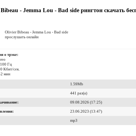
r Bibeau - Jemma Lou - Bad side рингтон скачать бе
Olivier Bibeau - Jemma Lou - Bad side
прослушать онлайн
я о трэке:
reo
4100 Гц
0 Кбит/сек.
42 мин
1.59Mb
441 раз(а)
качивание:
09.08.2026 (17:25)
вления:
23.06.2023 (13:47)
mp3