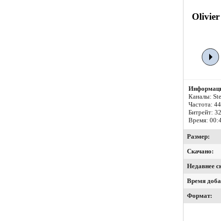
Olivie
Информаци
Каналы: Ste
Частота: 4
Битрейт:
32
Время: 00:
Размер:
Скачано:
Недавнее с
Время доба
Формат: