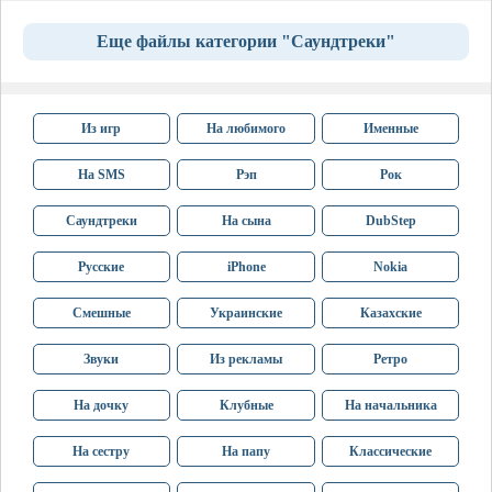
Еще файлы категории "Саундтреки"
Из игр
На любимого
Именные
На SMS
Рэп
Рок
Саундтреки
На сына
DubStep
Русские
iPhone
Nokia
Смешные
Украинские
Казахские
Звуки
Из рекламы
Ретро
На дочку
Клубные
На начальника
На сестру
На папу
Классические