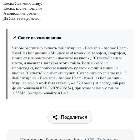
Косил Ясь конюшину,
Косил, косил, покосил.
А конюшина росла,
Да Ясь её не докосил.
📌 Совет по скачиванию
Чтобы бесплатно скачать файл Mujuice - Песняры - Atomic Heart -
Kosil Jas konjushinu - Mujuice acid rework на телефон, смартфон,
планшет или компьютер - нажмите на кнопку "Скачать" синего
цвета, и начнется загрузка этого файла. Если ничего не
происходит, попробуйте кликнуть правой кнопкой мыши на
кнопке "Скачать" и выберите пункт "Сохранить по ссылке как...".
Файл Mujuice - Песняры - Atomic Heart - Kosil Jas konjushinu -
Mujuice acid rework был скачан уже 379 раз(а). А последний раз
файл скачивали 07.08.2026 (06:24), при этом размер у файла
1.55Mb. Быстрей качайте и Вы!
Поделиться
Подписывайтесь на veshok в
VK
,
Telegram
,