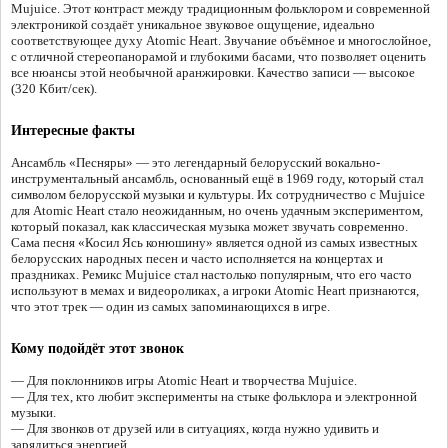
Mujuice. Этот контраст между традиционным фольклором и современной
электроникой создаёт уникальное звуковое ощущение, идеально
соответствующее духу Atomic Heart. Звучание объёмное и многослойное,
с отличной стереопанорамой и глубокими басами, что позволяет оценить
все нюансы этой необычной аранжировки. Качество записи — высокое
(320 Кбит/сек).
Интересные факты
Ансамбль «Песняры» — это легендарный белорусский вокально-
инструментальный ансамбль, основанный ещё в 1969 году, который стал
символом белорусской музыки и культуры. Их сотрудничество с Mujuice
для Atomic Heart стало неожиданным, но очень удачным экспериментом,
который показал, как классическая музыка может звучать современно.
Сама песня «Косил Ясь конюшину» является одной из самых известных
белорусских народных песен и часто исполняется на концертах и
праздниках. Ремикс Mujuice стал настолько популярным, что его часто
используют в мемах и видеороликах, а игроки Atomic Heart признаются,
что этот трек — один из самых запоминающихся в игре.
Кому подойдёт этот звонок
— Для поклонников игры Atomic Heart и творчества Mujuice.
— Для тех, кто любит эксперименты на стыке фольклора и электронной
музыки.
— Для звонков от друзей или в ситуациях, когда нужно удивить и
зарядиться энергией.