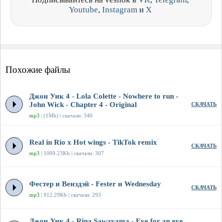
Youtube
,
Instagram
и
X
Похожие файлы
Джон Уик 4 - Lola Colette - Nowhere to run -
John Wick - Chapter 4 - Original
СКАЧАТЬ
mp3
| (1Mb) | скачали: 340
Real in Rio x Hot wings - TikTok remix
СКАЧАТЬ
mp3
| 1009.23Kb | скачали: 307
Фестер и Венздэй - Fester и Wednesday
СКАЧАТЬ
mp3
| 912.29Kb | скачали: 293
Джон Уик 4 - Rina Sawayama - Eye for an eye