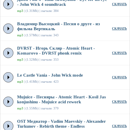
- John Wick 4 soundtrack
СКАЧАТЬ
mp3
| (1.31Mb) | скачали: 384
Владимир Высоцкий - Песня о друге - из
фильма Вертикаль
СКАЧАТЬ
mp3
| (1.57Mb) | скачали: 343
DVRST - Игорь Скляр - Atomic Heart -
Komarovo - DVRST phonk remix
СКАЧАТЬ
mp3
| (1.52Mb) | скачали: 353
Le Castle Vania - John Wick mode
СКАЧАТЬ
mp3
| (1.41Mb) | скачали: 423
Mujuice - Песняры - Atomic Heart - Kosil Jas
konjushinu - Mujuice acid rework
СКАЧАТЬ
mp3
| (1.55Mb) | скачали: 379
OST Медиатор - Vadim Maevskiy - Alexander
Turkunov - Rebirth theme - Endless
СКАЧАТЬ