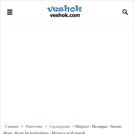
Главная
>
Рингтоны
>
Саундтреки
>
Mujuice - Песняры - Atomic
Heart - Kosil Jas konjushinu - Mujuice acid rework