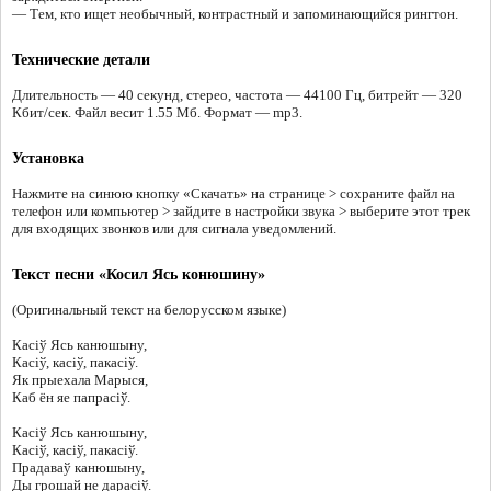
— Тем, кто ищет необычный, контрастный и запоминающийся рингтон.
Технические детали
Длительность — 40 секунд, стерео, частота — 44100 Гц, битрейт — 320
Кбит/сек. Файл весит 1.55 Мб. Формат — mp3.
Установка
Нажмите на синюю кнопку «Скачать» на странице > сохраните файл на
телефон или компьютер > зайдите в настройки звука > выберите этот трек
для входящих звонков или для сигнала уведомлений.
Текст песни «Косил Ясь конюшину»
(Оригинальный текст на белорусском языке)
Касіў Ясь канюшыну,
Касіў, касіў, пакасіў.
Як прыехала Марыся,
Каб ён яе папрасіў.
Касіў Ясь канюшыну,
Касіў, касіў, пакасіў.
Прадаваў канюшыну,
Ды грошай не дарасіў.