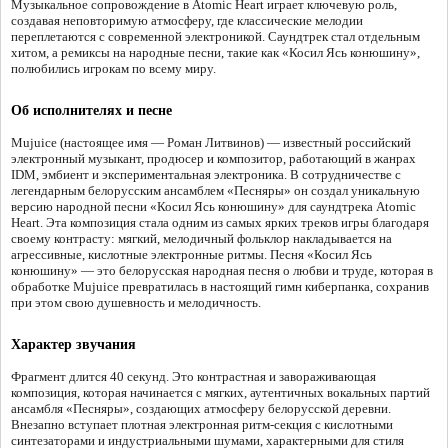
Музыкальное сопровождение в Atomic Heart играет ключевую роль,
создавая неповторимую атмосферу, где классические мелодии
переплетаются с современной электроникой. Саундтрек стал отдельным
хитом, а ремиксы на народные песни, такие как «Косил Ясь конюшину»,
полюбились игрокам по всему миру.
Об исполнителях и песне
Mujuice (настоящее имя — Роман Литвинов) — известный российский
электронный музыкант, продюсер и композитор, работающий в жанрах
IDM, эмбиент и экспериментальная электроника. В сотрудничестве с
легендарным белорусским ансамблем «Песняры» он создал уникальную
версию народной песни «Косил Ясь конюшину» для саундтрека Atomic
Heart. Эта композиция стала одним из самых ярких треков игры благодаря
своему контрасту: мягкий, мелодичный фольклор накладывается на
агрессивные, кислотные электронные ритмы. Песня «Косил Ясь
конюшину» — это белорусская народная песня о любви и труде, которая в
обработке Mujuice превратилась в настоящий гимн киберпанка, сохранив
при этом свою душевность и мелодичность.
Характер звучания
Фрагмент длится 40 секунд. Это контрастная и завораживающая
композиция, которая начинается с мягких, аутентичных вокальных партий
ансамбля «Песняры», создающих атмосферу белорусской деревни.
Внезапно вступает плотная электронная ритм-секция с кислотными
синтезаторами и индустриальными шумами, характерными для стиля