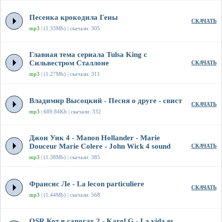
Песенка крокодила Гены
СКАЧАТЬ
mp3
| (1.33Mb) | скачали: 305
Главная тема сериала Tulsa King с
Сильвестром Сталлоне
СКАЧАТЬ
mp3
| (1.27Mb) | скачали: 311
Владимир Высоцкий - Песня о друге - свист
СКАЧАТЬ
mp3
| 689.84Kb | скачали: 332
Джон Уик 4 - Manon Hollander - Marie
Douceur Marie Colere - John Wick 4 sound
СКАЧАТЬ
mp3
| (1.38Mb) | скачали: 385
Франсис Ле - La lecon particuliere
СКАЧАТЬ
mp3
| (1.44Mb) | скачали: 568
OSR Кот в сапогах 2 - Karol G - La vida es