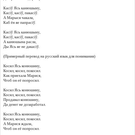
Касіў Ясь канюшыну,
Касіў, касіў, пакасіў.
А Марыся чакала,
Каб ён яе папрасіў.
Касіў Ясь канюшыну,
Касіў, касіў, пакасіў.
А канюшына расла,
Ды Ясь яе не дакасіў.
(Примерный перевод на русский язык для понимания)
Косил Ясь конюшину,
Косил, косил, покосил.
Как приехала Марися,
Чтоб он её попросил.
Косил Ясь конюшину,
Косил, косил, покосил.
Продавал конюшину,
Да денег не дозаработал.
Косил Ясь конюшину,
Косил, косил, покосил.
А Марися ждала,
Чтоб он её попросил.