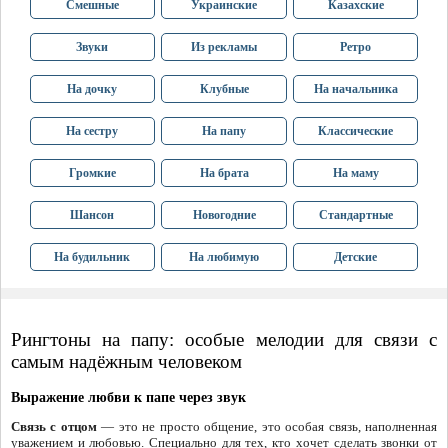
Смешные
Украинские
Казахские
Звуки
Из рекламы
Ретро
На дочку
Клубные
На начальника
На сестру
На папу
Классические
Громкие
На брата
На маму
Шансон
Новогодние
Стандартные
На будильник
На любимую
Детские
Рингтоны на папу: особые мелодии для связи с
самым надёжным человеком
Выражение любви к папе через звук
Связь с отцом
— это не просто общение, это особая связь, наполненная
уважением и любовью. Специально для тех, кто хочет сделать звонки от