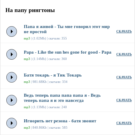
На папу рингтоны
Папа я живой - Ты мне говорил этот мир
не простой
СКАЧАТЬ
mp3
| (1.02Mb) | скачали: 355
Papa - Like the sun hes gone for good - Papa
СКАЧАТЬ
mp3
| (1.14Mb) | скачали: 360
Батя токарь - я Тик Токарь
СКАЧАТЬ
mp3
| 981.68Kb | скачали: 334
Ведь теперь папа папа папа я - Ведь
теперь папа я и это навсегда
СКАЧАТЬ
mp3
| (1.13Mb) | скачали: 240
Игнорить нет резона - батя звонит
СКАЧАТЬ
mp3
| 840.86Kb | скачали: 585