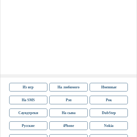
Из игр
На любимого
Именные
На SMS
Рэп
Рок
Саундтреки
На сына
DubStep
Русские
iPhone
Nokia