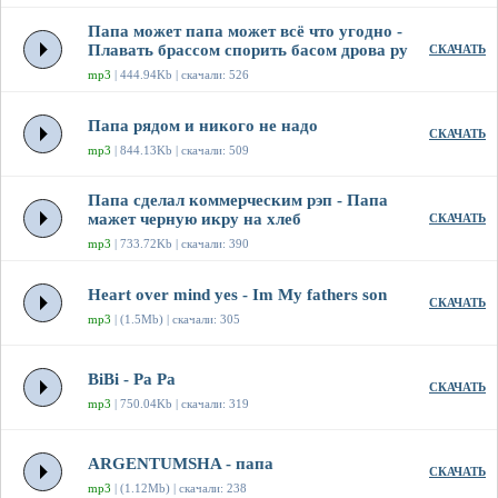
Папа может папа может всё что угодно -
Плавать брассом спорить басом дрова ру
СКАЧАТЬ
mp3
| 444.94Kb | скачали: 526
Папа рядом и никого не надо
СКАЧАТЬ
mp3
| 844.13Kb | скачали: 509
Папа сделал коммерческим рэп - Папа
мажет черную икру на хлеб
СКАЧАТЬ
mp3
| 733.72Kb | скачали: 390
Heart over mind yes - Im My fathers son
СКАЧАТЬ
mp3
| (1.5Mb) | скачали: 305
BiBi - Pa Pa
СКАЧАТЬ
mp3
| 750.04Kb | скачали: 319
ARGENTUMSHA - папа
СКАЧАТЬ
mp3
| (1.12Mb) | скачали: 238