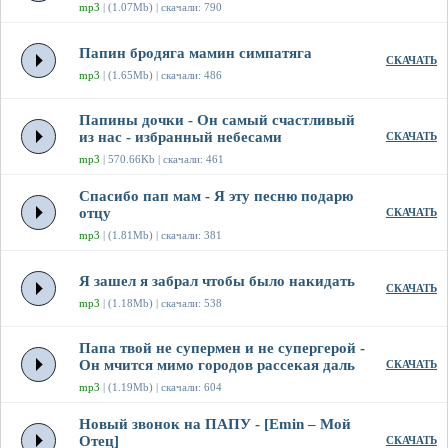
mp3
| (1.07Mb) | скачали: 790
Папин бродяга мамин симпатяга
СКАЧАТЬ
mp3
| (1.65Mb) | скачали: 486
Папины дочки - Он самый счастливый
из нас - избранный небесами
СКАЧАТЬ
mp3
| 570.66Kb | скачали: 461
Спасибо пап мам - Я эту песню подарю
отцу
СКАЧАТЬ
mp3
| (1.81Mb) | скачали: 381
Я зашел я забрал чтобы было накидать
СКАЧАТЬ
mp3
| (1.18Mb) | скачали: 538
Папа твой не супермен и не супергерой -
Он мчится мимо городов рассекая даль
СКАЧАТЬ
mp3
| (1.19Mb) | скачали: 604
Новый звонок на ПАПУ - [Emin – Мой
Отец]
СКАЧАТЬ