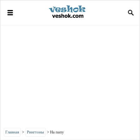
Главная
>
Рингтоны
>
На папу