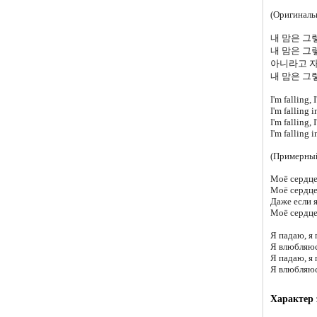
(Оригиналь
내 맘은 그
내 맘은 그
아니라고 
내 맘은 그
I'm falling, 
I'm falling 
I'm falling, 
I'm falling 
(Примерный
Моё сердце
Моё сердце
Даже если я
Моё сердце
Я падаю, я 
Я влюбляюс
Я падаю, я 
Я влюбляюс
Характер