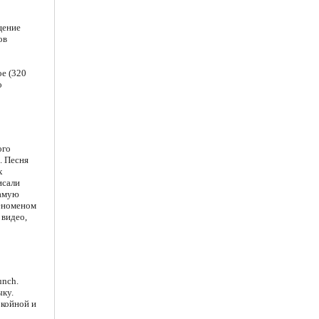
щение
ов
ое (320
о
ого
. Песня
х
исали
самую
феноменом
 видео,
unch.
ку.
окойной и