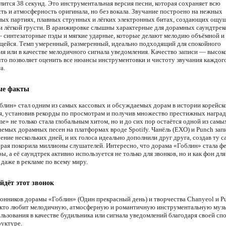
лится 38 секунд. Это инструментальная версия песни, которая сохраняет всю
ть и атмосферность оригинала, но без вокала. Звучание построено на нежных
ых партиях, плавных струнных и лёгких электронных битах, создающих ощу
и лёгкой грусти. В аранжировке слышны характерные для дорамных саундтрек
 синтезаторные пэды и мягкие ударные, которые делают мелодию объёмной и
ейся. Темп умеренный, размеренный, идеально подходящий для спокойного
я или в качестве мелодичного сигнала уведомления. Качество записи — высок
 что позволяет оценить все нюансы инструментовки и чистоту звучания каждог
а.
ые факты
блин» стал одним из самых кассовых и обсуждаемых дорам в истории корейск
я, установив рекорды по просмотрам и получив множество престижных наград
me» не только стала глобальным хитом, но и до сих пор остаётся одной из самы
емых дорамных песен на платформах вроде Spotify. Чанёль (EXO) и Punch зап
ение нескольких дней, и их голоса идеально дополнили друг друга, создав ту 
орая покорила миллионы слушателей. Интересно, что дорама «Гоблин» стала 
ы, а её саундтрек активно используется не только для звонков, но и как фон для
даже в рекламе по всему миру.
йдёт этот звонок
онников дорамы «Гоблин» (Один прекрасный день) и творчества Chanyeol и P
 кто любит мелодичную, атмосферную и романтичную инструментальную музы
льзования в качестве будильника или сигнала уведомлений благодаря своей сп
руктуре.