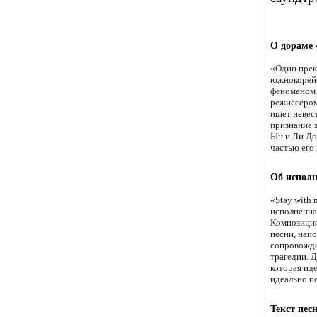
О дораме 
«Один прекр
южнокорейс
феноменом 
режиссёром
ищет невес
признание 
Ын и Ли До
частью его
Об исполн
«Stay with 
исполненна
Композиция 
песни, нап
сопровожде
трагедии. 
которая ид
идеально п
Текст пес