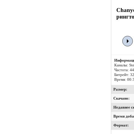
Chanye
рингто
Информаци
Каналы: Ste
Частота: 4
Битрейт:
32
Время: 00:
Размер:
Скачано:
Недавнее с
Время доба
Формат: