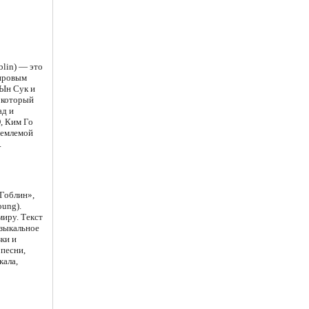
blin) — это
мировым
 Ын Сук и
 который
ад и
, Ким Го
ъемлемой
.
«Гоблин»,
oung).
миру. Текст
узыкальное
ки и
песни,
кала,