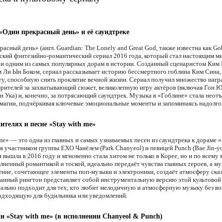
«Один прекрасный день» и её саундтреке
асный день» (англ. Guardian: The Lonely and Great God, также известна как Go
кий фэнтезийно-романтический сериал 2016 года, который стал настоящим 
и одним из самых популярных дорам в истории. Созданный сценаристом Ким
 Ли Ын Боком, сериал рассказывает историю бессмертного гоблина Ким Сина,
ту, способную снять проклятие вечной жизни. Сериал получил множество нагр
зрителей за захватывающий сюжет, великолепную игру актёров (включая Гон Ю
н Ука) и, конечно, за потрясающий саундтрек. Музыка в «Гоблине» стала неот
 магии, подчёркивая ключевые эмоциональные моменты и запоминаясь надолго
ителях и песне «Stay with me»
me» — это одна из главных и самых узнаваемых песен из саундтрека к дораме 
я участником группы EXO Чанёлем (Park Chanyeol) и певицей Punch (Bae Jin-y
вышла в 2016 году и мгновенно стала хитом не только в Корее, но и по всему 
олненный романтикой и тоской, идеально передаёт чувства главных героев, а м
ние, сочетающее элементы поп-музыки и электроники, создаёт атмосферу сказ
Данный рингтон представляет собой инструментальную версию этой культовой 
еально подходит для тех, кто любит мелодичную и атмосферную музыку без во
одходящую для будильника или уведомлений.
ни «Stay with me» (в исполнении Chanyeol & Punch)