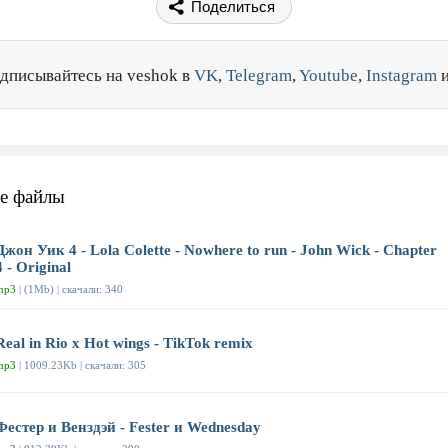
Поделиться
дписывайтесь на veshok в
VK
,
Telegram
,
Youtube
,
Instagram
е файлы
Джон Уик 4 - Lola Colette - Nowhere to run - John Wick - Chapter
4 - Original
mp3
| (1Mb) | скачали: 340
Real in Rio x Hot wings - TikTok remix
mp3
| 1009.23Kb | скачали: 305
Фестер и Венздэй - Fester и Wednesday