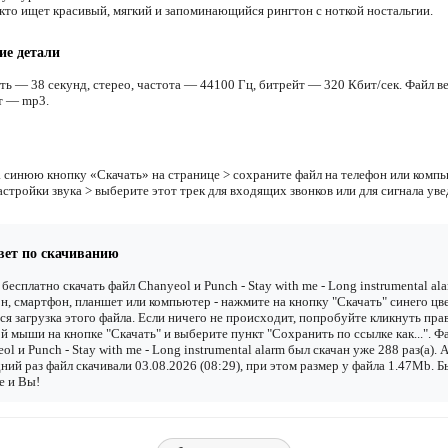
 кто ищет красивый, мягкий и запоминающийся рингтон с ноткой ностальгии.
ие детали
ть — 38 секунд, стерео, частота — 44100 Гц, битрейт — 320 Кбит/сек. Файл ве
т — mp3.
 синюю кнопку «Скачать» на странице > сохраните файл на телефон или компь
астройки звука > выберите этот трек для входящих звонков или для сигнала ув
вет по скачиванию
бесплатно скачать файл Chanyeol и Punch - Stay with me - Long instrumental al
н, смартфон, планшет или компьютер - нажмите на кнопку "Скачать" синего цве
ся загрузка этого файла. Если ничего не происходит, попробуйте кликнуть пра
й мыши на кнопке "Скачать" и выберите пункт "Сохранить по ссылке как...". Ф
ol и Punch - Stay with me - Long instrumental alarm был скачан уже 288 раз(а). 
ний раз файл скачивали 03.08.2026 (08:29), при этом размер у файла 1.47Mb. 
е и Вы!