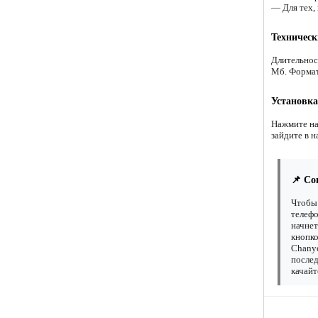
— Для тех,
Техническ
Длительнос
Мб. Форма
Установка
Нажмите на
зайдите в н
📌 Со
Чтобы 
телефо
начнет
кнопко
Chanye
послед
качайт