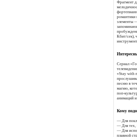
Фрагмент д
мелодичнос
фортепианн
романтики 
элементы —
запоминающ
пробуждени
Кбит/сек),
инструмент
Интересн
Сериал «Го
телевидени
«Stay with 
прослушива
песню в теч
магию, кот
поп-культур
анимаций и 
Кому подо
— Для покл
— Для тех,
— Для испо
плавной ст