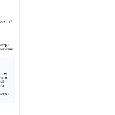
сит 1.47
ютер >
едомлений.
arm на
та, и
вой
айл
А
Быстрей