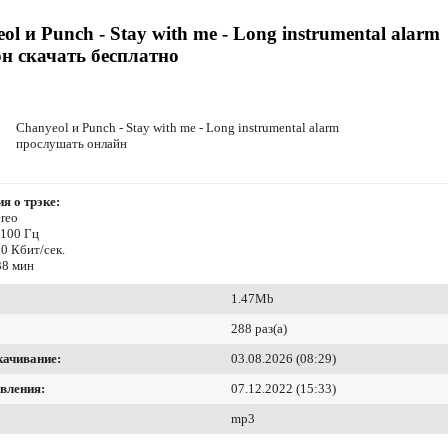
ol и Punch - Stay with me - Long instrumental alarm
н скачать бесплатно
Chanyeol и Punch - Stay with me - Long instrumental alarm
прослушать онлайн
я о трэке:
reo
4100 Гц
0 Кбит/сек.
38 мин
1.47Mb
288 раз(а)
качивание:
03.08.2026 (08:29)
вления:
07.12.2022 (15:33)
mp3