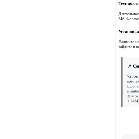
Техническ
Длительнос
Мб. Форма
Установка
Нажмите на
зайдите в н
📌 Со
Чтобы 
компью
Если н
и выбе
204 ра
1.34Mb