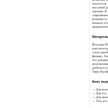
опасности.
пассажей д
героини. В
современно
решимость г
нюансы это
приключенч
Интересн
Йоуханн Юх
классическ
стала одной
фильма. Ал
что добави
использова
добиться у
Лары Кроф
Кому подо
— Для покл
— Для тех,
— Для звон
— Тем, кто