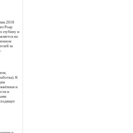
вик 2018
ил Роар
ю глубину и
вляется на
твенном
телей за
.
ном,
аботка). К
щим
ряжённая и
ости и
ными
дходящее
чения и