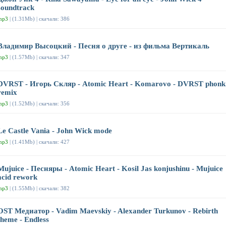
soundtrack
mp3
| (1.31Mb) | скачали: 386
Владимир Высоцкий - Песня о друге - из фильма Вертикаль
mp3
| (1.57Mb) | скачали: 347
DVRST - Игорь Скляр - Atomic Heart - Komarovo - DVRST phonk
remix
mp3
| (1.52Mb) | скачали: 356
Le Castle Vania - John Wick mode
mp3
| (1.41Mb) | скачали: 427
Mujuice - Песняры - Atomic Heart - Kosil Jas konjushinu - Mujuice
acid rework
mp3
| (1.55Mb) | скачали: 382
OST Медиатор - Vadim Maevskiy - Alexander Turkunov - Rebirth
theme - Endless