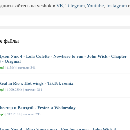
дписывайтесь на veshok в
VK
,
Telegram
,
Youtube
,
Instagram
е файлы
Джон Уик 4 - Lola Colette - Nowhere to run - John Wick - Chapter
4 - Original
mp3
| (1Mb) | скачали: 341
Real in Rio x Hot wings - TikTok remix
mp3
| 1009.23Kb | скачали: 311
Фестер и Венздэй - Fester и Wednesday
mp3
| 912.29Kb | скачали: 295
Джон Уик 4 - Rina Sawayama - Eye for an eye - John Wick 4