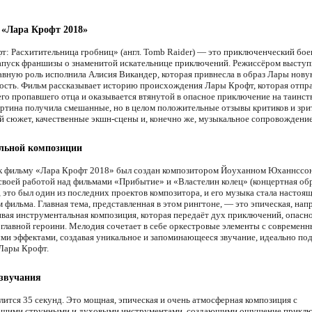
 «Лара Крофт 2018»
т: Расхитительница гробниц» (англ. Tomb Raider) — это приключенческий бое
запуск франшизы о знаменитой искательнице приключений. Режиссёром выступ
главную роль исполнила Алисия Викандер, которая привнесла в образ Лары нову
ость. Фильм рассказывает историю происхождения Лары Крофт, которая отпра
его пропавшего отца и оказывается втянутой в опасное приключение на таинс
артина получила смешанные, но в целом положительные отзывы критиков и зри
 сюжет, качественные экшн-сцены и, конечно же, музыкальное сопровождение
льной композиции
к фильму «Лара Крофт 2018» был создан композитором Йоуханном Юханнссо
своей работой над фильмами «Прибытие» и «Властелин колец» (концертная обр
 это был один из последних проектов композитора, и его музыка стала настоя
 фильма. Главная тема, представленная в этом рингтоне, — это эпическая, нап
ивая инструментальная композиция, которая передаёт дух приключений, опасн
главной героини. Мелодия сочетает в себе оркестровые элементы с современ
ми эффектами, создавая уникальное и запоминающееся звучание, идеально по
 Лары Крофт.
 звучания
лится 35 секунд. Это мощная, эпическая и очень атмосферная композиция с
щими струнными и духовыми инструментами, создающими ощущение приклю