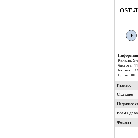
OST Ла
Информаци
Каналы: Ste
Частота: 4
Битрейт:
32
Время: 00:
Размер:
Скачано:
Недавнее с
Время доба
Формат: