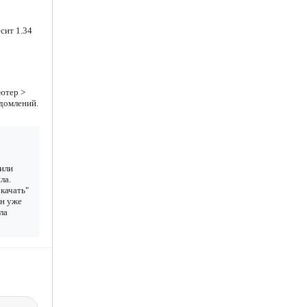
сит 1.34
ютер >
едомлений.
 или
ла.
качать"
ан уже
ла