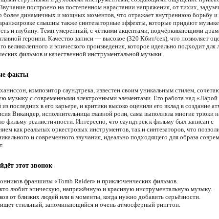
 Звучание построено на постепенном нарастании напряжения, от тихих, задум
о более динамичных и мощных моментов, что отражает внутреннюю борьбу и
 аранжировке слышны также синтезаторные эффекты, которые придают музыке
сть и глубину. Темп умеренный, с чёткими акцентами, подчёркивающими драм
лавной героини. Качество записи — высокое (320 Кбит/сек), что позволяет оц
го великолепного и эпического произведения, которое идеально подходит для
еских фильмов и качественной инструментальной музыки.
ые факты
аннссон, композитор саундтрека, известен своим уникальным стилем, сочет
ую музыку с современными электронными элементами. Его работа над «Ларой
 из последних в его карьере, и критики высоко оценили его вклад в создание 
исия Викандер, исполнительница главной роли, сама выполняла многие трюки н
ло фильму реалистичности. Интересно, что саундтрек к фильму был записан с
нием как реальных оркестровых инструментов, так и синтезаторов, что позвол
никального и современного звучания, идеально подходящего для образа совре
т.
йдёт этот звонок
онников франшизы «Tomb Raider» и приключенческих фильмов.
 кто любит эпическую, напряжённую и красивую инструментальную музыку.
ков от близких людей или в моменты, когда нужно добавить серьёзности.
 ищет стильный, запоминающийся и очень атмосферный рингтон.