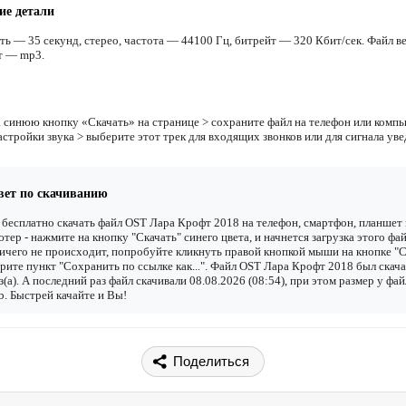
ие детали
ть — 35 секунд, стерео, частота — 44100 Гц, битрейт — 320 Кбит/сек. Файл ве
т — mp3.
 синюю кнопку «Скачать» на странице > сохраните файл на телефон или компь
астройки звука > выберите этот трек для входящих звонков или для сигнала ув
вет по скачиванию
бесплатно скачать файл OST Лара Крофт 2018 на телефон, смартфон, планшет
тер - нажмите на кнопку "Скачать" синего цвета, и начнется загрузка этого фай
ичего не происходит, попробуйте кликнуть правой кнопкой мыши на кнопке "С
рите пункт "Сохранить по ссылке как...". Файл OST Лара Крофт 2018 был скач
з(а). А последний раз файл скачивали 08.08.2026 (08:54), при этом размер у фай
. Быстрей качайте и Вы!
Поделиться