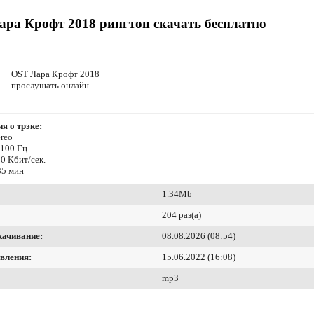
ра Крофт 2018 рингтон скачать бесплатно
OST Лара Крофт 2018
прослушать онлайн
я о трэке:
reo
4100 Гц
0 Кбит/сек.
35 мин
1.34Mb
204 раз(а)
качивание:
08.08.2026 (08:54)
вления:
15.06.2022 (16:08)
mp3