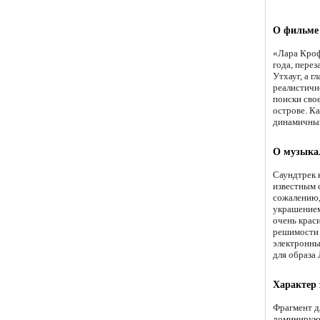
О фильме
«Лара Кроф
года, пере
Утхауг, а 
реалистичн
поиски сво
острове. К
динамичный
О музыка
Саундтрек 
известным 
сожалению,
украшением
очень крас
решимости 
электронны
для образа
Характер
Фрагмент д
доминирую