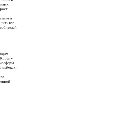
чивых
 рост
атизм и
енить все
 любителей
ающим
 Крофт»
атмосферы
а съёмках,
ило
менной