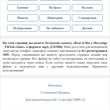
Громкие
На брата
На маму
Шансон
Новогодние
Стандартные
На будильник
На любимую
Детские
На этой странице вы можете бесплатно скачать «Real in Rio x Hot wings
- TikTok remix» в формате mp3, (1.65Mb)
. Файл доступен для мгновенной
загрузки на телефон, смартфон, планшет или компьютер
без регистрации и
SMS
. Перед скачиванием вы можете прослушать отрывок онлайн или
посмотреть превью. Все файлы на сайте отсортированы по категориям и
легко находятся через поиск. Если хотите, можете также загрузить свои
файлы и поделиться ими с другими пользователями. Приятного
использования!
Контакты
Соглашение/Правила
Для правообладателей / Copyright (DMCA)