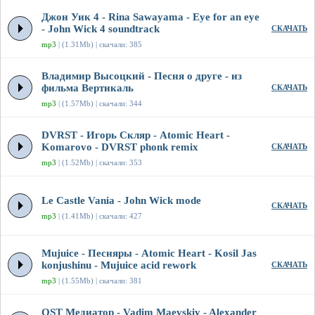
Джон Уик 4 - Rina Sawayama - Eye for an eye
- John Wick 4 soundtrack
СКАЧАТЬ
mp3
| (1.31Mb) | скачали: 385
Владимир Высоцкий - Песня о друге - из
фильма Вертикаль
СКАЧАТЬ
mp3
| (1.57Mb) | скачали: 344
DVRST - Игорь Скляр - Atomic Heart -
Komarovo - DVRST phonk remix
СКАЧАТЬ
mp3
| (1.52Mb) | скачали: 353
Le Castle Vania - John Wick mode
СКАЧАТЬ
mp3
| (1.41Mb) | скачали: 427
Mujuice - Песняры - Atomic Heart - Kosil Jas
konjushinu - Mujuice acid rework
СКАЧАТЬ
mp3
| (1.55Mb) | скачали: 381
OST Медиатор - Vadim Maevskiy - Alexander