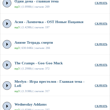
Один дома - главная тема
СКАЧАТЬ
mp3
| (1.09Mb) | скачали: 269
Асия - Лампочка - OST Новые Пацанки
СКАЧАТЬ
mp3
| (1.42Mb) | скачали: 197
Аниме Тетрадь смерти
СКАЧАТЬ
mp3
| 630.04Kb | скачали: 266
The Cramps - Goo Goo Muck
СКАЧАТЬ
mp3
| (1.29Mb) | скачали: 372
Merlyn - Игра престолов - Главная тема -
Lofi
СКАЧАТЬ
mp3
| (1.31Mb) | скачали: 317
Wednesday Addams
СКАЧАТЬ
mp3
| (1.65Mb) | скачали: 237