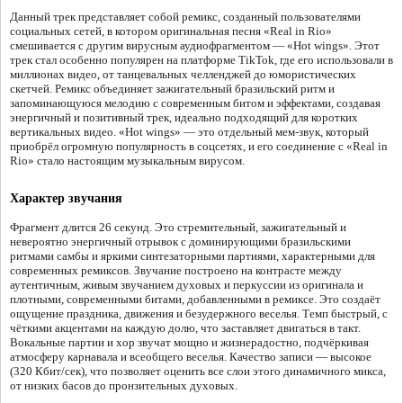
Данный трек представляет собой ремикс, созданный пользователями
социальных сетей, в котором оригинальная песня «Real in Rio»
смешивается с другим вирусным аудиофрагментом — «Hot wings». Этот
трек стал особенно популярен на платформе TikTok, где его использовали в
миллионах видео, от танцевальных челленджей до юмористических
скетчей. Ремикс объединяет зажигательный бразильский ритм и
запоминающуюся мелодию с современным битом и эффектами, создавая
энергичный и позитивный трек, идеально подходящий для коротких
вертикальных видео. «Hot wings» — это отдельный мем-звук, который
приобрёл огромную популярность в соцсетях, и его соединение с «Real in
Rio» стало настоящим музыкальным вирусом.
Характер звучания
Фрагмент длится 26 секунд. Это стремительный, зажигательный и
невероятно энергичный отрывок с доминирующими бразильскими
ритмами самбы и яркими синтезаторными партиями, характерными для
современных ремиксов. Звучание построено на контрасте между
аутентичным, живым звучанием духовых и перкуссии из оригинала и
плотными, современными битами, добавленными в ремиксе. Это создаёт
ощущение праздника, движения и безудержного веселья. Темп быстрый, с
чёткими акцентами на каждую долю, что заставляет двигаться в такт.
Вокальные партии и хор звучат мощно и жизнерадостно, подчёркивая
атмосферу карнавала и всеобщего веселья. Качество записи — высокое
(320 Кбит/сек), что позволяет оценить все слои этого динамичного микса,
от низких басов до пронзительных духовых.