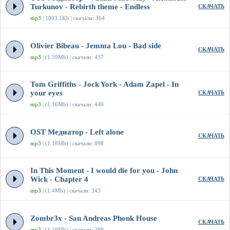
Turkunov - Rebirth theme - Endless
СКАЧАТЬ
mp3
| 1003.1Kb | скачали: 364
Olivier Bibeau - Jemma Lou - Bad side
СКАЧАТЬ
mp3
| (1.59Mb) | скачали: 437
Tom Griffiths - Jock York - Adam Zapel - In
your eyes
СКАЧАТЬ
mp3
| (1.16Mb) | скачали: 449
OST Медиатор - Left alone
СКАЧАТЬ
mp3
| (1.18Mb) | скачали: 898
In This Moment - I would die for you - John
Wick - Chapter 4
СКАЧАТЬ
mp3
| (1.4Mb) | скачали: 343
Zombr3x - San Andreas Phonk House
СКАЧАТЬ
mp3
| (1.19Mb) | скачали: 289