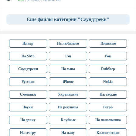
Еще файлы категории "Саундтреки"
Из игр
На любимого
Именные
На SMS
Рэп
Рок
Саундтреки
На сына
DubStep
Русские
iPhone
Nokia
Смешные
Украинские
Казахские
Звуки
Из рекламы
Ретро
На дочку
Клубные
На начальника
На сестру
На папу
Классические