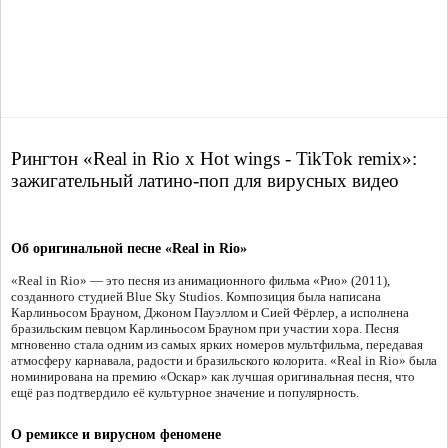
Рингтон «Real in Rio x Hot wings - TikTok remix»:
зажигательный латино-поп для вирусных видео
Об оригинальной песне «Real in Rio»
«Real in Rio» — это песня из анимационного фильма «Рио» (2011),
созданного студией Blue Sky Studios. Композиция была написана
Карлиньосом Брауном, Джоном Пауэллом и Сией Фёрлер, а исполнена
бразильским певцом Карлиньосом Брауном при участии хора. Песня
мгновенно стала одним из самых ярких номеров мультфильма, передавая
атмосферу карнавала, радости и бразильского колорита. «Real in Rio» была
номинирована на премию «Оскар» как лучшая оригинальная песня, что
ещё раз подтвердило её культурное значение и популярность.
О ремиксе и вирусном феномене