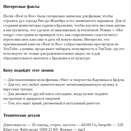
Интересные факты
Песня «Real in Rio» была специально написана для фильма, чтобы
отразить дух города Рио-де-Жанейро и его знаменитого карнавала. Для её
создания композиторы ездили в Бразилию, чтобы изучить местные ритмы
и инструменты, что сделало её максимально аутентичной. Ремикс с «Hot
wings» стал одним из примеров того, как современные соцсети могут
переосмыслить классику и дать ей новую жизнь. Интересно, что
оригинальный клип на «Real in Rio» собрал миллионы просмотров на
YouTube, а ремикс продолжает набирать популярность в ТикТоке, где его
используют не только для развлекательных видео, но и для
образовательного контента о Бразилии и её культуре.
Кому подойдёт этот звонок
— Для поклонников мультфильма «Рио» и творчества Карлиньоса Брауна.
— Для тех, кто любит зажигательную латиноамериканскую музыку и
вирусные тренды.
— Для звонков от друзей или в ситуациях, когда нужно поднять
настроение и зарядиться энергией.
— Тем, кто ищет яркий, ритмичный и актуальный рингтон.
Технические детали
Длительность — 26 секунд, стерео, частота — 44100 Гц, битрейт — 320
Кбит/сек. Файл весит 1009.23 Кб. Формат — mp3.