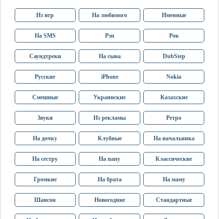
Из игр
На любимого
Именные
На SMS
Рэп
Рок
Саундтреки
На сына
DubStep
Русские
iPhone
Nokia
Смешные
Украинские
Казахские
Звуки
Из рекламы
Ретро
На дочку
Клубные
На начальника
На сестру
На папу
Классические
Громкие
На брата
На маму
Шансон
Новогодние
Стандартные