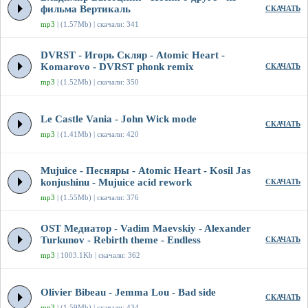
фильма Вертикаль
СКАЧАТЬ
mp3
| (1.57Mb) | скачали: 341
DVRST - Игорь Скляр - Atomic Heart -
Komarovo - DVRST phonk remix
СКАЧАТЬ
mp3
| (1.52Mb) | скачали: 350
Le Castle Vania - John Wick mode
СКАЧАТЬ
mp3
| (1.41Mb) | скачали: 420
Mujuice - Песняры - Atomic Heart - Kosil Jas
konjushinu - Mujuice acid rework
СКАЧАТЬ
mp3
| (1.55Mb) | скачали: 376
OST Медиатор - Vadim Maevskiy - Alexander
Turkunov - Rebirth theme - Endless
СКАЧАТЬ
mp3
| 1003.1Kb | скачали: 362
Olivier Bibeau - Jemma Lou - Bad side
СКАЧАТЬ
mp3
| (1.59Mb) | скачали: 434