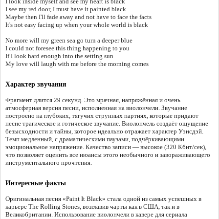
I look inside myself and see my heart is black
I see my red door, I must have it painted black
Maybe then I'll fade away and not have to face the facts
It's not easy facing up when your whole world is black
No more will my green sea go turn a deeper blue
I could not foresee this thing happening to you
If I look hard enough into the setting sun
My love will laugh with me before the morning comes
Характер звучания
Фрагмент длится 29 секунд. Это мрачная, напряжённая и очень
атмосферная версия песни, исполненная на виолончели. Звучание
построено на глубоких, тягучих струнных партиях, которые придают
песне трагическое и готическое звучание. Виолончель создаёт ощущение
безысходности и тайны, которое идеально отражает характер Уэнсдэй.
Темп медленный, с драматическими паузами, подчёркивающими
эмоциональное напряжение. Качество записи — высокое (320 Кбит/сек),
что позволяет оценить все нюансы этого необычного и завораживающего
инструментального прочтения.
Интересные факты
Оригинальная песня «Paint It Black» стала одной из самых успешных в
карьере The Rolling Stones, возглавив чарты как в США, так и в
Великобритании. Использование виолончели в кавере для сериала