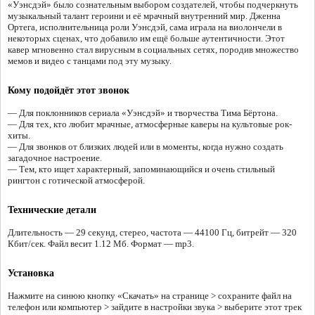
«Уэнсдэй» было сознательным выбором создателей, чтобы подчеркнуть
музыкальный талант героини и её мрачный внутренний мир. Дженна
Ортега, исполнительница роли Уэнсдэй, сама играла на виолончели в
некоторых сценах, что добавило им ещё больше аутентичности. Этот
кавер мгновенно стал вирусным в социальных сетях, породив множество
мемов и видео с танцами под эту музыку.
Кому подойдёт этот звонок
— Для поклонников сериала «Уэнсдэй» и творчества Тима Бёртона.
— Для тех, кто любит мрачные, атмосферные каверы на культовые рок-
хиты.
— Для звонков от близких людей или в моменты, когда нужно создать
загадочное настроение.
— Тем, кто ищет характерный, запоминающийся и очень стильный
рингтон с готической атмосферой.
Технические детали
Длительность — 29 секунд, стерео, частота — 44100 Гц, битрейт — 320
Кбит/сек. Файл весит 1.12 Мб. Формат — mp3.
Установка
Нажмите на синюю кнопку «Скачать» на странице > сохраните файл на
телефон или компьютер > зайдите в настройки звука > выберите этот трек