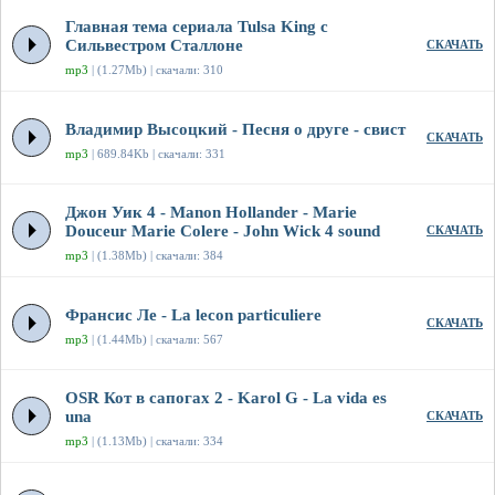
Главная тема сериала Tulsa King с
Сильвестром Сталлоне
СКАЧАТЬ
mp3
| (1.27Mb) | скачали: 310
Владимир Высоцкий - Песня о друге - свист
СКАЧАТЬ
mp3
| 689.84Kb | скачали: 331
Джон Уик 4 - Manon Hollander - Marie
Douceur Marie Colere - John Wick 4 sound
СКАЧАТЬ
mp3
| (1.38Mb) | скачали: 384
Франсис Ле - La lecon particuliere
СКАЧАТЬ
mp3
| (1.44Mb) | скачали: 567
OSR Кот в сапогах 2 - Karol G - La vida es
una
СКАЧАТЬ
mp3
| (1.13Mb) | скачали: 334