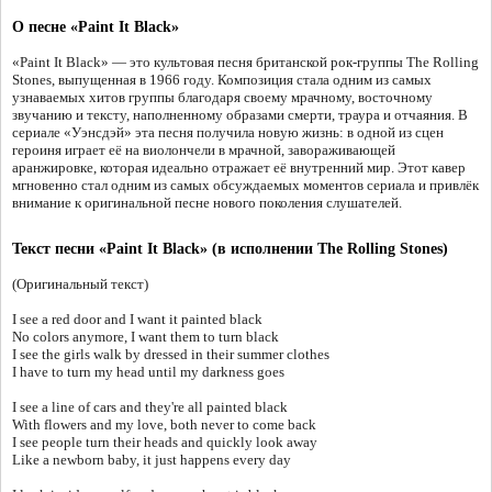
О песне «Paint It Black»
«Paint It Black» — это культовая песня британской рок-группы The Rolling
Stones, выпущенная в 1966 году. Композиция стала одним из самых
узнаваемых хитов группы благодаря своему мрачному, восточному
звучанию и тексту, наполненному образами смерти, траура и отчаяния. В
сериале «Уэнсдэй» эта песня получила новую жизнь: в одной из сцен
героиня играет её на виолончели в мрачной, завораживающей
аранжировке, которая идеально отражает её внутренний мир. Этот кавер
мгновенно стал одним из самых обсуждаемых моментов сериала и привлёк
внимание к оригинальной песне нового поколения слушателей.
Текст песни «Paint It Black» (в исполнении The Rolling Stones)
(Оригинальный текст)
I see a red door and I want it painted black
No colors anymore, I want them to turn black
I see the girls walk by dressed in their summer clothes
I have to turn my head until my darkness goes
I see a line of cars and they're all painted black
With flowers and my love, both never to come back
I see people turn their heads and quickly look away
Like a newborn baby, it just happens every day