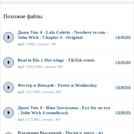
Похожие файлы
Джон Уик 4 - Lola Colette - Nowhere to run -
John Wick - Chapter 4 - Original
СКАЧАТЬ
mp3
| (1Mb) | скачали: 340
Real in Rio x Hot wings - TikTok remix
СКАЧАТЬ
mp3
| 1009.23Kb | скачали: 306
Фестер и Венздэй - Fester и Wednesday
СКАЧАТЬ
mp3
| 912.29Kb | скачали: 290
Джон Уик 4 - Rina Sawayama - Eye for an eye
- John Wick 4 soundtrack
СКАЧАТЬ
mp3
| (1.31Mb) | скачали: 383
Владимир Высоцкий - Песня о друге - из