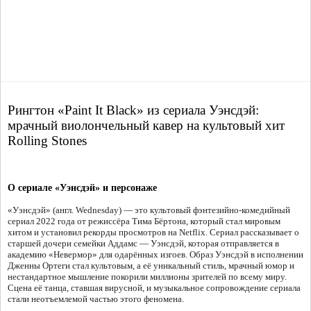
Рингтон «Paint It Black» из сериала Уэнсдэй:
мрачный виолончельный кавер на культовый хит
Rolling Stones
О сериале «Уэнсдэй» и персонаже
«Уэнсдэй» (англ. Wednesday) — это культовый фэнтезийно-комедийный
сериал 2022 года от режиссёра Тима Бёртона, который стал мировым
хитом и установил рекорды просмотров на Netflix. Сериал рассказывает о
старшей дочери семейки Аддамс — Уэнсдэй, которая отправляется в
академию «Невермор» для одарённых изгоев. Образ Уэнсдэй в исполнении
Дженны Ортеги стал культовым, а её уникальный стиль, мрачный юмор и
нестандартное мышление покорили миллионы зрителей по всему миру.
Сцена её танца, ставшая вирусной, и музыкальное сопровождение сериала
стали неотъемлемой частью этого феномена.