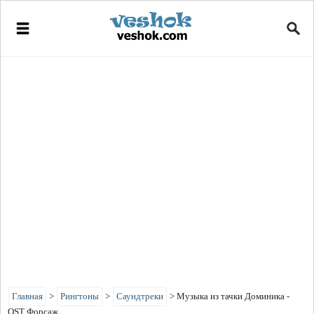
Главная
>
Рингтоны
>
Саундтреки
>
Музыка из тачки Доминика -
OST Форсаж