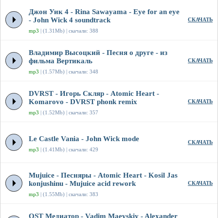
Джон Уик 4 - Rina Sawayama - Eye for an eye
- John Wick 4 soundtrack
СКАЧАТЬ
mp3
| (1.31Mb) | скачали: 388
Владимир Высоцкий - Песня о друге - из
фильма Вертикаль
СКАЧАТЬ
mp3
| (1.57Mb) | скачали: 348
DVRST - Игорь Скляр - Atomic Heart -
Komarovo - DVRST phonk remix
СКАЧАТЬ
mp3
| (1.52Mb) | скачали: 357
Le Castle Vania - John Wick mode
СКАЧАТЬ
mp3
| (1.41Mb) | скачали: 429
Mujuice - Песняры - Atomic Heart - Kosil Jas
konjushinu - Mujuice acid rework
СКАЧАТЬ
mp3
| (1.55Mb) | скачали: 383
OST Медиатор - Vadim Maevskiy - Alexander