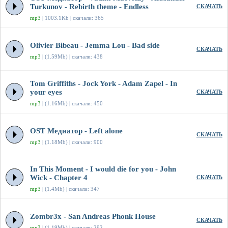
Turkunov - Rebirth theme - Endless
СКАЧАТЬ
mp3
| 1003.1Kb | скачали: 365
Olivier Bibeau - Jemma Lou - Bad side
СКАЧАТЬ
mp3
| (1.59Mb) | скачали: 438
Tom Griffiths - Jock York - Adam Zapel - In
your eyes
СКАЧАТЬ
mp3
| (1.16Mb) | скачали: 450
OST Медиатор - Left alone
СКАЧАТЬ
mp3
| (1.18Mb) | скачали: 900
In This Moment - I would die for you - John
Wick - Chapter 4
СКАЧАТЬ
mp3
| (1.4Mb) | скачали: 347
Zombr3x - San Andreas Phonk House
СКАЧАТЬ
mp3
| (1.19Mb) | скачали: 292