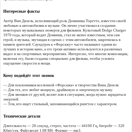
Интересные факты
Актёр Вин Дизель, исполняющий роль Доминика Торетто, известен своей
любовью к автомобилям и музыке. Он лично участвовал в создании
некоторых музыкальных номеров для фильмов. Культовый Dodge Charger
1970 года, который водит Доминик, стал не менее известным, чем сам
герой, и музыка, звучащая в сценах с этим автомобилем, закрепилась в
памяти зрителей. Саундтрек к «Форсажу» часто называют одним из
лучших в истории кино, а его треки активно используются в различных
видео и на спортивных мероприятиях. Интересно, что многие композиции,
включая эту, были созданы специально для фильма, чтобы усилить
ощущение скорости и мощи.
Кому подойдёт этот звонок
— Для поклонников вселенной «Форсажа» и творчества Вина Дизеля.
— Для тех, кто любит мощную, драйвовую и энергичную музыку.
— Для звонков от друзей, коллег или в ситуациях, когда нужно зарядиться
энергией.
— Тем, кто ищет стильный, запоминающийся рингтон с характером.
Технические детали
Длительность — 28 секунд, стерео, частота — 44100 Гц, битрейт — 320
Кбит/сек. Файл весит 1.08 Мб. Формат — mp3.