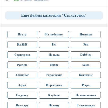
Еще файлы категории "Саундтреки"
Из игр
На любимого
Именные
На SMS
Рэп
Рок
Саундтреки
На сына
DubStep
Русские
iPhone
Nokia
Смешные
Украинские
Казахские
Звуки
Из рекламы
Ретро
На дочку
Клубные
На начальника
На сестру
На папу
Классические