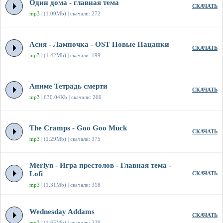
Один дома - главная тема
СКАЧАТЬ
mp3
| (1.09Mb) | скачали: 272
Асия - Лампочка - OST Новые Пацанки
СКАЧАТЬ
mp3
| (1.42Mb) | скачали: 199
Аниме Тетрадь смерти
СКАЧАТЬ
mp3
| 630.04Kb | скачали: 266
The Cramps - Goo Goo Muck
СКАЧАТЬ
mp3
| (1.29Mb) | скачали: 375
Merlyn - Игра престолов - Главная тема -
Lofi
СКАЧАТЬ
mp3
| (1.31Mb) | скачали: 318
Wednesday Addams
СКАЧАТЬ
mp3
| (1.65Mb) | скачали: 239