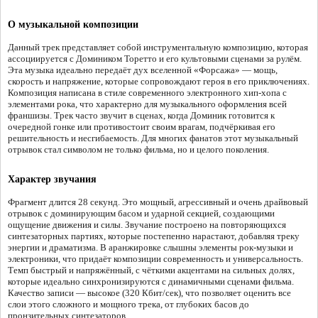
О музыкальной композиции
Данный трек представляет собой инструментальную композицию, которая
ассоциируется с Домиником Торетто и его культовыми сценами за рулём.
Эта музыка идеально передаёт дух вселенной «Форсажа» — мощь,
скорость и напряжение, которые сопровождают героя в его приключениях.
Композиция написана в стиле современного электронного хип-хопа с
элементами рока, что характерно для музыкального оформления всей
франшизы. Трек часто звучит в сценах, когда Доминик готовится к
очередной гонке или противостоит своим врагам, подчёркивая его
решительность и несгибаемость. Для многих фанатов этот музыкальный
отрывок стал символом не только фильма, но и целого поколения.
Характер звучания
Фрагмент длится 28 секунд. Это мощный, агрессивный и очень драйвовый
отрывок с доминирующим басом и ударной секцией, создающими
ощущение движения и силы. Звучание построено на повторяющихся
синтезаторных партиях, которые постепенно нарастают, добавляя треку
энергии и драматизма. В аранжировке слышны элементы рок-музыки и
электроники, что придаёт композиции современность и универсальность.
Темп быстрый и напряжённый, с чёткими акцентами на сильных долях,
которые идеально синхронизируются с динамичными сценами фильма.
Качество записи — высокое (320 Кбит/сек), что позволяет оценить все
слои этого сложного и мощного трека, от глубоких басов до
пронзительных синтезаторов.