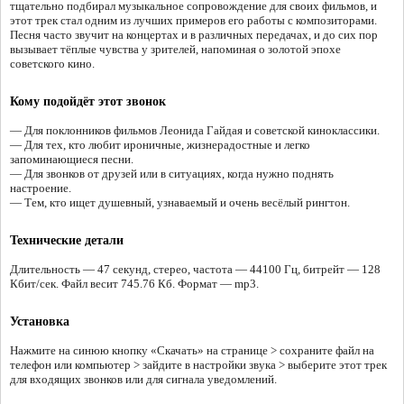
тщательно подбирал музыкальное сопровождение для своих фильмов, и
этот трек стал одним из лучших примеров его работы с композиторами.
Песня часто звучит на концертах и в различных передачах, и до сих пор
вызывает тёплые чувства у зрителей, напоминая о золотой эпохе
советского кино.
Кому подойдёт этот звонок
— Для поклонников фильмов Леонида Гайдая и советской киноклассики.
— Для тех, кто любит ироничные, жизнерадостные и легко
запоминающиеся песни.
— Для звонков от друзей или в ситуациях, когда нужно поднять
настроение.
— Тем, кто ищет душевный, узнаваемый и очень весёлый рингтон.
Технические детали
Длительность — 47 секунд, стерео, частота — 44100 Гц, битрейт — 128
Кбит/сек. Файл весит 745.76 Кб. Формат — mp3.
Установка
Нажмите на синюю кнопку «Скачать» на странице > сохраните файл на
телефон или компьютер > зайдите в настройки звука > выберите этот трек
для входящих звонков или для сигнала уведомлений.