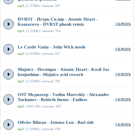
mp3
| (1.57Mb) | скачали: 347
DVRST - Игорь Скляр - Atomic Heart -
Komarovo - DVRST phonk remix
СКАЧАТЬ
mp3
| (1.52Mb) | скачали: 354
Le Castle Vania - John Wick mode
СКАЧАТЬ
mp3
| (1.41Mb) | скачали: 427
Mujuice - Песняры - Atomic Heart - Kosil Jas
konjushinu - Mujuice acid rework
СКАЧАТЬ
mp3
| (1.55Mb) | скачали: 381
OST Медиатор - Vadim Maevskiy - Alexander
Turkunov - Rebirth theme - Endless
СКАЧАТЬ
mp3
| 1003.1Kb | скачали: 365
Olivier Bibeau - Jemma Lou - Bad side
СКАЧАТЬ
mp3
| (1.59Mb) | скачали: 438