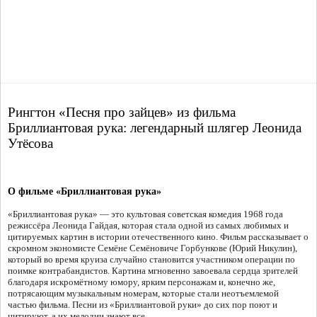
Рингтон «Песня про зайцев» из фильма
Бриллиантовая рука: легендарный шлягер Леонида
Утёсова
О фильме «Бриллиантовая рука»
«Бриллиантовая рука» — это культовая советская комедия 1968 года
режиссёра Леонида Гайдая, которая стала одной из самых любимых и
цитируемых картин в истории отечественного кино. Фильм рассказывает о
скромном экономисте Семёне Семёновиче Горбункове (Юрий Никулин),
который во время круиза случайно становится участником операции по
поимке контрабандистов. Картина мгновенно завоевала сердца зрителей
благодаря искромётному юмору, ярким персонажам и, конечно же,
потрясающим музыкальным номерам, которые стали неотъемлемой
частью фильма. Песни из «Бриллиантовой руки» до сих пор поют и
цитируют, а их мелодии знают все.