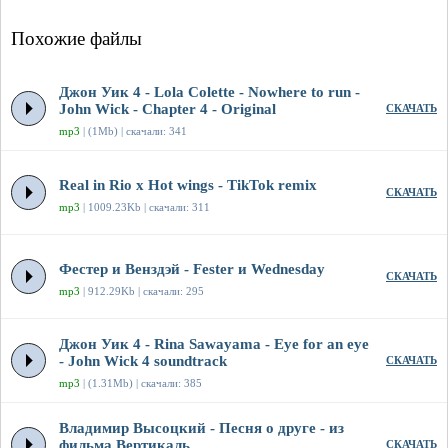
Похожие файлы
Джон Уик 4 - Lola Colette - Nowhere to run -
John Wick - Chapter 4 - Original
СКАЧАТЬ
mp3
| (1Mb) | скачали: 341
Real in Rio x Hot wings - TikTok remix
СКАЧАТЬ
mp3
| 1009.23Kb | скачали: 311
Фестер и Венздэй - Fester и Wednesday
СКАЧАТЬ
mp3
| 912.29Kb | скачали: 295
Джон Уик 4 - Rina Sawayama - Eye for an eye
- John Wick 4 soundtrack
СКАЧАТЬ
mp3
| (1.31Mb) | скачали: 385
Владимир Высоцкий - Песня о друге - из
фильма Вертикаль
СКАЧАТЬ