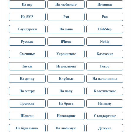
Из игр
На любимого
Именные
На SMS
Рэп
Рок
Саундтреки
На сына
DubStep
Русские
iPhone
Nokia
Смешные
Украинские
Казахские
Звуки
Из рекламы
Ретро
На дочку
Клубные
На начальника
На сестру
На папу
Классические
Громкие
На брата
На маму
Шансон
Новогодние
Стандартные
На будильник
На любимую
Детские