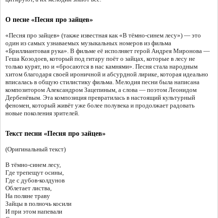
О песне «Песня про зайцев»
«Песня про зайцев» (также известная как «В тёмно-синем лесу») — это
один из самых узнаваемых музыкальных номеров из фильма
«Бриллиантовая рука». В фильме её исполняет герой Андрея Миронова —
Геша Козодоев, который под гитару поёт о зайцах, которые в лесу не
только курят, но и «бросаются в нас камнями». Песня стала народным
хитом благодаря своей ироничной и абсурдной лирике, которая идеально
вписалась в общую стилистику фильма. Мелодия песни была написана
композитором Александром Зацепиным, а слова — поэтом Леонидом
Дербенёвым. Эта композиция превратилась в настоящий культурный
феномен, который живёт уже более полувека и продолжает радовать
новые поколения зрителей.
Текст песни «Песня про зайцев»
(Оригинальный текст)
В тёмно-синем лесу,
Где трепещут осины,
Где с дубов-колдунов
Облетает листва,
На поляне траву
Зайцы в полночь косили
И при этом напевали