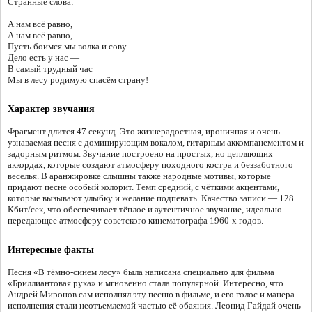
Странные слова:
А нам всё равно,
А нам всё равно,
Пусть боимся мы волка и сову.
Дело есть у нас —
В самый трудный час
Мы в лесу родимую спасём страну!
Характер звучания
Фрагмент длится 47 секунд. Это жизнерадостная, ироничная и очень
узнаваемая песня с доминирующим вокалом, гитарным аккомпанементом и
задорным ритмом. Звучание построено на простых, но цепляющих
аккордах, которые создают атмосферу походного костра и беззаботного
веселья. В аранжировке слышны также народные мотивы, которые
придают песне особый колорит. Темп средний, с чёткими акцентами,
которые вызывают улыбку и желание подпевать. Качество записи — 128
Кбит/сек, что обеспечивает тёплое и аутентичное звучание, идеально
передающее атмосферу советского кинематографа 1960-х годов.
Интересные факты
Песня «В тёмно-синем лесу» была написана специально для фильма
«Бриллиантовая рука» и мгновенно стала популярной. Интересно, что
Андрей Миронов сам исполнял эту песню в фильме, и его голос и манера
исполнения стали неотъемлемой частью её обаяния. Леонид Гайдай очень