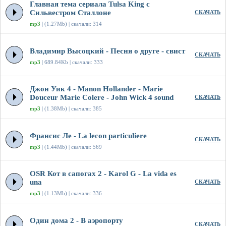
Главная тема сериала Tulsa King с
Сильвестром Сталлоне
СКАЧАТЬ
mp3
| (1.27Mb) | скачали: 314
Владимир Высоцкий - Песня о друге - свист
СКАЧАТЬ
mp3
| 689.84Kb | скачали: 333
Джон Уик 4 - Manon Hollander - Marie
Douceur Marie Colere - John Wick 4 sound
СКАЧАТЬ
mp3
| (1.38Mb) | скачали: 385
Франсис Ле - La lecon particuliere
СКАЧАТЬ
mp3
| (1.44Mb) | скачали: 569
OSR Кот в сапогах 2 - Karol G - La vida es
una
СКАЧАТЬ
mp3
| (1.13Mb) | скачали: 336
Один дома 2 - В аэропорту
СКАЧАТЬ