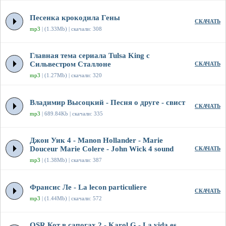
Песенка крокодила Гены
СКАЧАТЬ
mp3
| (1.33Mb) | скачали: 308
Главная тема сериала Tulsa King с
Сильвестром Сталлоне
СКАЧАТЬ
mp3
| (1.27Mb) | скачали: 320
Владимир Высоцкий - Песня о друге - свист
СКАЧАТЬ
mp3
| 689.84Kb | скачали: 335
Джон Уик 4 - Manon Hollander - Marie
Douceur Marie Colere - John Wick 4 sound
СКАЧАТЬ
mp3
| (1.38Mb) | скачали: 387
Франсис Ле - La lecon particuliere
СКАЧАТЬ
mp3
| (1.44Mb) | скачали: 572
OSR Кот в сапогах 2 - Karol G - La vida es