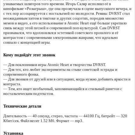
узнаваемых шлягеров того времени. Игорь Скляр исполнял её в
кинофильме «Розыгрыш», где она прозвучала в сцене выпускного вечера, и
с тех пор ассоциируется с ностальгией по молодости. Ремикс DVRST стал
неожиданным хитом в тиктоке и других соцсетях, породив множество
мемов и видео, а его использование в Atomic Heart ещё больше укрепило
связь между этой песней и современной поп-культурой. Сам DVRST
признавался, что вдохновлялся эстетикой советского прошлого и её
контрастом с современными электронными жанрами, что идеально
совпало с концепцией игры.
Кому подойдёт этот звонок
— Для поклонников игры Atomic Heart и творчества DVRST.
— Для тех, кто любит эксперименты на стыке советской эстрады и
современного фонка.
— Для звонков от друзей или в ситуациях, когда нужно добавить яркости и
контраста.
— Тем, кто ищет необычный, запоминающийся и стильный рингтон с
ностальгическим подтекстом.
Технические детали
Длительность — 40 секунд, стерео, частота — 44100 Гц, битрейт — 320
Кбит/сек. Файл весит 1.52 Мб. Формат — mp3.
Установка