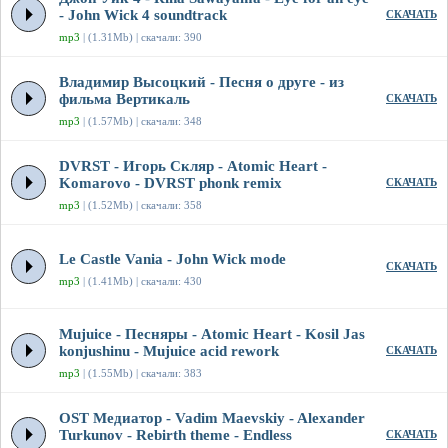
- John Wick 4 soundtrack
СКАЧАТЬ
mp3
| (1.31Mb) | скачали: 390
Владимир Высоцкий - Песня о друге - из
фильма Вертикаль
СКАЧАТЬ
mp3
| (1.57Mb) | скачали: 348
DVRST - Игорь Скляр - Atomic Heart -
Komarovo - DVRST phonk remix
СКАЧАТЬ
mp3
| (1.52Mb) | скачали: 358
Le Castle Vania - John Wick mode
СКАЧАТЬ
mp3
| (1.41Mb) | скачали: 430
Mujuice - Песняры - Atomic Heart - Kosil Jas
konjushinu - Mujuice acid rework
СКАЧАТЬ
mp3
| (1.55Mb) | скачали: 383
OST Медиатор - Vadim Maevskiy - Alexander
Turkunov - Rebirth theme - Endless
СКАЧАТЬ