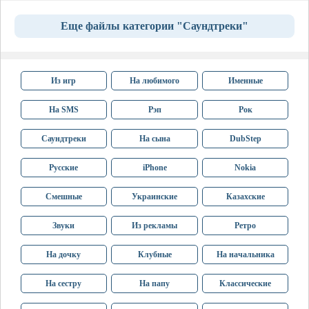
Еще файлы категории "Саундтреки"
Из игр
На любимого
Именные
На SMS
Рэп
Рок
Саундтреки
На сына
DubStep
Русские
iPhone
Nokia
Смешные
Украинские
Казахские
Звуки
Из рекламы
Ретро
На дочку
Клубные
На начальника
На сестру
На папу
Классические