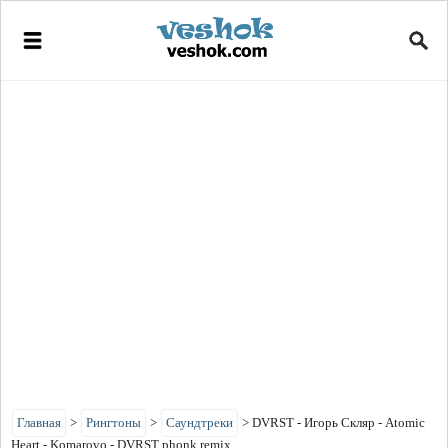
Главная
>
Рингтоны
>
Саундтреки
>
DVRST - Игорь Скляр - Atomic
Heart - Komarovo - DVRST phonk remix