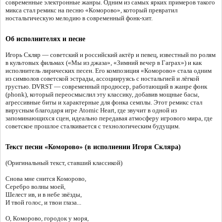
современные электронные жанры. Одним из самых ярких примеров такого
микса стал ремикс на песню «Коморово», который превратил
ностальгическую мелодию в современный фонк-хит.
Об исполнителях и песне
Игорь Скляр — советский и российский актёр и певец, известный по ролям
в культовых фильмах («Мы из джаза», «Зимний вечер в Гаграх») и как
исполнитель лирических песен. Его композиция «Коморово» стала одним
из символов советской эстрады, ассоциируясь с ностальгией и лёгкой
грустью. DVRST — современный продюсер, работающий в жанре фонк
(phonk), который переосмыслил эту классику, добавив мощные басы,
агрессивные биты и характерные для фонка семплы. Этот ремикс стал
вирусным благодаря игре Atomic Heart, где звучит в одной из
запоминающихся сцен, идеально передавая атмосферу игрового мира, где
советское прошлое сталкивается с технологическим будущим.
Текст песни «Коморово» (в исполнении Игоря Скляра)
(Оригинальный текст, ставший классикой)
Снова мне снится Коморово,
Серебро волны моей,
Шелест ив, и в небе звёзды,
И твой голос, и твои глаза...
О, Коморово, городок у моря,