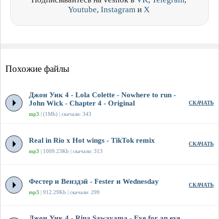
Youtube
,
Instagram
и
X
Похожие файлы
Джон Уик 4 - Lola Colette - Nowhere to run -
John Wick - Chapter 4 - Original
СКАЧАТЬ
mp3
| (1Mb) | скачали: 343
Real in Rio x Hot wings - TikTok remix
СКАЧАТЬ
mp3
| 1009.23Kb | скачали: 313
Фестер и Венздэй - Fester и Wednesday
СКАЧАТЬ
mp3
| 912.29Kb | скачали: 299
Джон Уик 4 - Rina Sawayama - Eye for an eye