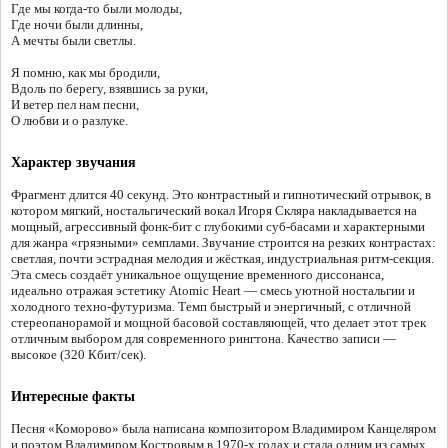
Где мы когда-то были молоды,
Где ночи были длинны,
А мечты были светлы.
Я помню, как мы бродили,
Вдоль по берегу, взявшись за руки,
И ветер пел нам песни,
О любви и о разлуке.
Характер звучания
Фрагмент длится 40 секунд. Это контрастный и гипнотический отрывок, в
котором мягкий, ностальгический вокал Игоря Скляра накладывается на
мощный, агрессивный фонк-бит с глубокими суб-басами и характерными
для жанра «грязными» семплами. Звучание строится на резких контрастах:
светлая, почти эстрадная мелодия и жёсткая, индустриальная ритм-секция.
Эта смесь создаёт уникальное ощущение временного диссонанса,
идеально отражая эстетику Atomic Heart — смесь уютной ностальгии и
холодного техно-футуризма. Темп быстрый и энергичный, с отличной
стереопанорамой и мощной басовой составляющей, что делает этот трек
отличным выбором для современного рингтона. Качество записи —
высокое (320 Кбит/сек).
Интересные факты
Песня «Коморово» была написана композитором Владимиром Канцеляром
и поэтом Владимиром Костровым в 1970-х годах и стала одним из самых