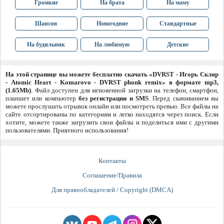
Громкие
На брата
На маму
Шансон
Новогодние
Стандартные
На будильник
На любимую
Детские
На этой странице вы можете бесплатно скачать «DVRST - Игорь Скляр
- Atomic Heart - Komarovo - DVRST phonk remix» в формате mp3,
(1.65Mb)
. Файл доступен для мгновенной загрузки на телефон, смартфон,
планшет или компьютер
без регистрации и SMS
. Перед скачиванием вы
можете прослушать отрывок онлайн или посмотреть превью. Все файлы на
сайте отсортированы по категориям и легко находятся через поиск. Если
хотите, можете также загрузить свои файлы и поделиться ими с другими
пользователями. Приятного использования!
Контакты
Соглашение/Правила
Для правообладателей / Copyright (DMCA)