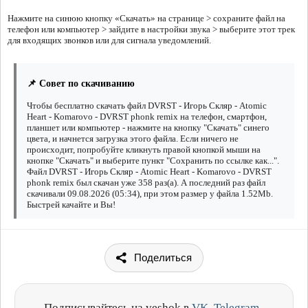
Нажмите на синюю кнопку «Скачать» на странице > сохраните файл на
телефон или компьютер > зайдите в настройки звука > выберите этот трек
для входящих звонков или для сигнала уведомлений.
📌 Совет по скачиванию
Чтобы бесплатно скачать файл DVRST - Игорь Скляр - Atomic
Heart - Komarovo - DVRST phonk remix на телефон, смартфон,
планшет или компьютер - нажмите на кнопку "Скачать" синего
цвета, и начнется загрузка этого файла. Если ничего не
происходит, попробуйте кликнуть правой кнопкой мыши на
кнопке "Скачать" и выберите пункт "Сохранить по ссылке как...".
Файл DVRST - Игорь Скляр - Atomic Heart - Komarovo - DVRST
phonk remix был скачан уже 358 раз(а). А последний раз файл
скачивали 09.08.2026 (05:34), при этом размер у файла 1.52Mb.
Быстрей качайте и Вы!
Поделиться
Подписывайтесь на veshok в
VK
,
Telegram
,