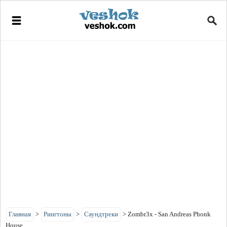
Главная
>
Рингтоны
>
Саундтреки
>
Zombr3x - San Andreas Phonk
House