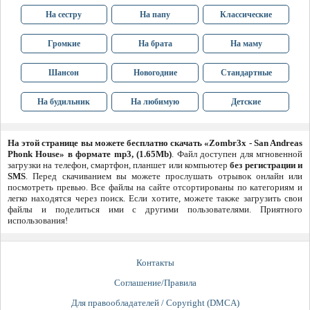
На сестру
На папу
Классические
Громкие
На брата
На маму
Шансон
Новогодние
Стандартные
На будильник
На любимую
Детские
На этой странице вы можете бесплатно скачать «Zombr3x - San Andreas
Phonk House» в формате mp3, (1.65Mb)
. Файл доступен для мгновенной
загрузки на телефон, смартфон, планшет или компьютер
без регистрации и
SMS
. Перед скачиванием вы можете прослушать отрывок онлайн или
посмотреть превью. Все файлы на сайте отсортированы по категориям и
легко находятся через поиск. Если хотите, можете также загрузить свои
файлы и поделиться ими с другими пользователями. Приятного
использования!
Контакты
Соглашение/Правила
Для правообладателей / Copyright (DMCA)