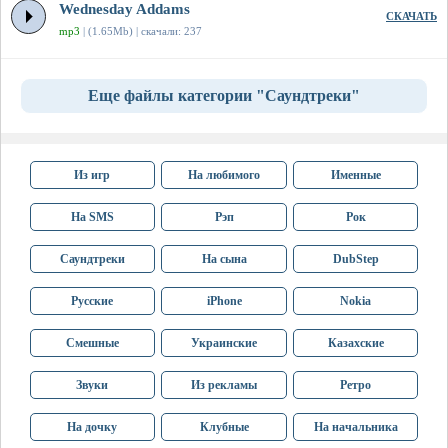
Wednesday Addams
СКАЧАТЬ
mp3
| (1.65Mb) | скачали: 237
Еще файлы категории "Саундтреки"
Из игр
На любимого
Именные
На SMS
Рэп
Рок
Саундтреки
На сына
DubStep
Русские
iPhone
Nokia
Смешные
Украинские
Казахские
Звуки
Из рекламы
Ретро
На дочку
Клубные
На начальника