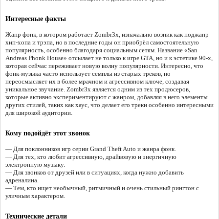
Интересные факты
Жанр фонк, в котором работает Zombr3x, изначально возник как поджанр
хип-хопа и трэпа, но в последние годы он приобрёл самостоятельную
популярность, особенно благодаря социальным сетям. Название «San
Andreas Phonk House» отсылает не только к игре GTA, но и к эстетике 90-х,
которая сейчас переживает новую волну популярности. Интересно, что
фонк-музыка часто использует семплы из старых треков, но
переосмысляет их в более мрачном и агрессивном ключе, создавая
уникальное звучание. Zombr3x является одним из тех продюсеров,
которые активно экспериментируют с жанром, добавляя в него элементы
других стилей, таких как хаус, что делает его треки особенно интересными
для широкой аудитории.
Кому подойдёт этот звонок
— Для поклонников игр серии Grand Theft Auto и жанра фонк.
— Для тех, кто любит агрессивную, драйвовую и энергичную
электронную музыку.
— Для звонков от друзей или в ситуациях, когда нужно добавить
адреналина.
— Тем, кто ищет необычный, ритмичный и очень стильный рингтон с
уличным характером.
Технические детали