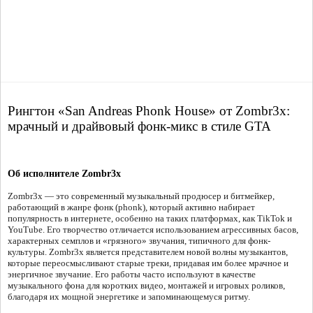
Рингтон «San Andreas Phonk House» от Zombr3x:
мрачный и драйвовый фонк-микс в стиле GTA
Об исполнителе Zombr3x
Zombr3x — это современный музыкальный продюсер и битмейкер,
работающий в жанре фонк (phonk), который активно набирает
популярность в интернете, особенно на таких платформах, как TikTok и
YouTube. Его творчество отличается использованием агрессивных басов,
характерных семплов и «грязного» звучания, типичного для фонк-
культуры. Zombr3x является представителем новой волны музыкантов,
которые переосмысливают старые треки, придавая им более мрачное и
энергичное звучание. Его работы часто используют в качестве
музыкального фона для коротких видео, монтажей и игровых роликов,
благодаря их мощной энергетике и запоминающемуся ритму.