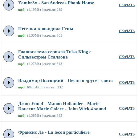
Zombr3x - San Andreas Phonk House
СКАЧАТЬ
mp3
| (1.19Mb) | скачали: 289
Песенка крокодила Гены
СКАЧАТЬ
mp3
| (1.33Mb) | скачали: 305
Главная тема сериала Tulsa King с
Сильвестром Сталлоне
СКАЧАТЬ
mp3
| (1.27Mb) | скачали: 313
Владимир Высоцкий - Песня о друге - свист
СКАЧАТЬ
mp3
| 689.84Kb | скачали: 332
Джон Уик 4 - Manon Hollander - Marie
Douceur Marie Colere - John Wick 4 sound
СКАЧАТЬ
mp3
| (1.38Mb) | скачали: 385
Франсис Ле - La lecon particuliere
СКАЧАТЬ