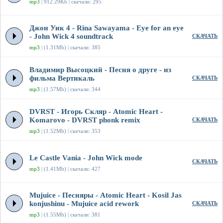
mp3
| 912.29Kb | скачали: 295
Джон Уик 4 - Rina Sawayama - Eye for an eye
- John Wick 4 soundtrack
СКАЧАТЬ
mp3
| (1.31Mb) | скачали: 385
Владимир Высоцкий - Песня о друге - из
фильма Вертикаль
СКАЧАТЬ
mp3
| (1.57Mb) | скачали: 344
DVRST - Игорь Скляр - Atomic Heart -
Komarovo - DVRST phonk remix
СКАЧАТЬ
mp3
| (1.52Mb) | скачали: 353
Le Castle Vania - John Wick mode
СКАЧАТЬ
mp3
| (1.41Mb) | скачали: 427
Mujuice - Песняры - Atomic Heart - Kosil Jas
konjushinu - Mujuice acid rework
СКАЧАТЬ
mp3
| (1.55Mb) | скачали: 381