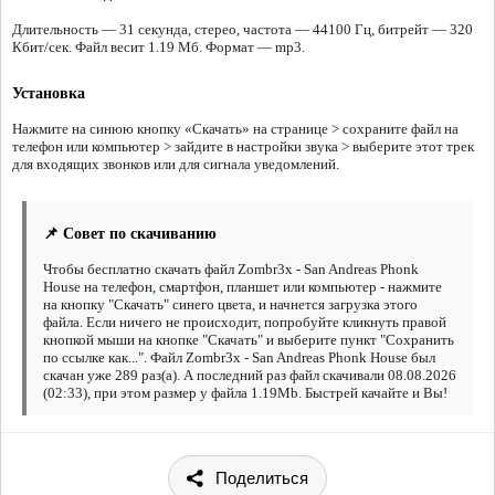
Длительность — 31 секунда, стерео, частота — 44100 Гц, битрейт — 320
Кбит/сек. Файл весит 1.19 Мб. Формат — mp3.
Установка
Нажмите на синюю кнопку «Скачать» на странице > сохраните файл на
телефон или компьютер > зайдите в настройки звука > выберите этот трек
для входящих звонков или для сигнала уведомлений.
📌 Совет по скачиванию
Чтобы бесплатно скачать файл Zombr3x - San Andreas Phonk
House на телефон, смартфон, планшет или компьютер - нажмите
на кнопку "Скачать" синего цвета, и начнется загрузка этого
файла. Если ничего не происходит, попробуйте кликнуть правой
кнопкой мыши на кнопке "Скачать" и выберите пункт "Сохранить
по ссылке как...". Файл Zombr3x - San Andreas Phonk House был
скачан уже 289 раз(а). А последний раз файл скачивали 08.08.2026
(02:33), при этом размер у файла 1.19Mb. Быстрей качайте и Вы!
Поделиться