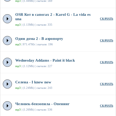
mp3
| (1.44Mb) | скачали: 569
OSR Кот в сапогах 2 - Karol G - La vida es
una
СКАЧАТЬ
mp3
| (1.13Mb) | скачали: 335
Один дома 2 - В аэропорту
СКАЧАТЬ
mp3
| 971.47Kb | скачали: 196
Wednesday Addams - Paint it black
СКАЧАТЬ
mp3
| (1.12Mb) | скачали: 227
Селена - I know now
СКАЧАТЬ
mp3
| (1.24Mb) | скачали: 243
Человек-бензопила - Опенинг
СКАЧАТЬ
mp3
| (1.26Mb) | скачали: 536