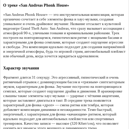
О треке «San Andreas Phonk House»
«San Andreas Phonk House» — это инструментальная композиция, которая
органично сочетает в себе элементы фонка и хаус-музыки, создавая
уникальное и очень драйвовое звучание. Название отсылает к культовой
видеоигре Grand Theft Auto: San Andreas, что сразу вызывает ассоциации с
атмосферой 90-х, уличными гонками и криминальными районами. Трек
построен на повторяющемся, гипнотическом ритме с мощными басами и
характерными для фонка семплами, которые создают ощущение агрессии
и свободы. Эта композиция идеально подходит для создания напряжённой
и энергичной атмосферы, будь то игровой стрим, автомобильный плейлист
или обычный день, когда хочется зарядиться адреналином.
Характер звучания
Фрагмент длится 31 секунду. Это агрессивный, гипнотический и очень
ритмичный отрывок с доминирующим басом и «грязным» синтезаторным
звуком, характерным для фонка. Звучание построено на повторяющихся
семплах, которые создают ощущение драйва и движения. В аранжировке
слышны также элементы хаус-музыки — ударные с чёткими акцентами,
которые заставляют двигаться в такт. В середине трека появляется
характерный для фонка «дроп» — смена ритма или тембра, которая
добавляет композиции динамики и неожиданности. Темп быстрый,
энергичный, с характерным для фонка «качающим» ритмом, который
идеально подходит для автомобильных плейлистов или спортивных
тренировок. Качество записи — высокое (320 Кбит/сек), что позволяет
оценить все нюансы этого мощного и динамичного трека.