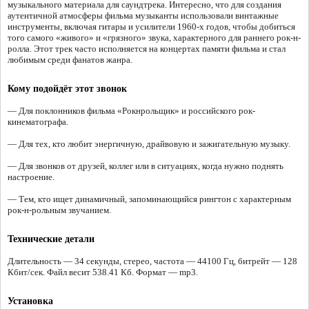
музыкального материала для саундтрека. Интересно, что для создания
аутентичной атмосферы фильма музыканты использовали винтажные
инструменты, включая гитары и усилители 1960-х годов, чтобы добиться
того самого «живого» и «грязного» звука, характерного для раннего рок-н-
ролла. Этот трек часто исполняется на концертах памяти фильма и стал
любимым среди фанатов жанра.
Кому подойдёт этот звонок
— Для поклонников фильма «Рокнрольщик» и российского рок-
кинематографа.
— Для тех, кто любит энергичную, драйвовую и зажигательную музыку.
— Для звонков от друзей, коллег или в ситуациях, когда нужно поднять
настроение.
— Тем, кто ищет динамичный, запоминающийся рингтон с характерным
рок-н-рольным звучанием.
Технические детали
Длительность — 34 секунды, стерео, частота — 44100 Гц, битрейт — 128
Кбит/сек. Файл весит 538.41 Кб. Формат — mp3.
Установка