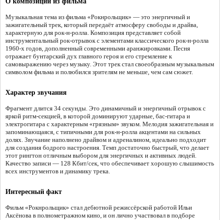
О композиции из фильма
Музыкальная тема из фильма «Рокнрольщик» — это энергичный и
зажигательный трек, который передаёт атмосферу свободы и драйва,
характерную для рок-н-ролла. Композиция представляет собой
инструментальный рок-отрывок с элементами классического рок-н-ролла
1960-х годов, дополненный современными аранжировками. Песня
отражает бунтарский дух главного героя и его стремление к
самовыражению через музыку. Этот трек стал своеобразным музыкальным
символом фильма и полюбился зрителям не меньше, чем сам сюжет.
Характер звучания
Фрагмент длится 34 секунды. Это динамичный и энергичный отрывок с
яркой ритм-секцией, в которой доминируют ударные, бас-гитара и
электрогитара с характерным «грязным» звуком. Мелодия зажигательная и
запоминающаяся, с типичными для рок-н-ролла акцентами на сильных
долях. Звучание наполнено драйвом и адреналином, идеально подходит
для создания бодрого настроения. Темп достаточно быстрый, что делает
этот рингтон отличным выбором для энергичных и активных людей.
Качество записи — 128 Кбит/сек, что обеспечивает хорошую слышимость
всех инструментов и динамику трека.
Интересный факт
Фильм «Рокнрольщик» стал дебютной режиссёрской работой Ильи
Аксёнова в полнометражном кино, и он лично участвовал в подборе