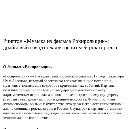
Рингтон «Музыка из фильма Рокнрольщик»:
драйвовый саундтрек для ценителей рок-н-ролла
О фильме «Рокнрольщик»
«Рокнрольщик» — это культовый российский фильм 2017 года режиссёра
Ильи Аксёнова, который рассказывает захватывающую историю о
музыканте, попавшем в водоворот криминальных событий. Картина
получила признание зрителей благодаря динамичному сюжету,
харизматичным персонажам и, конечно же, потрясающему саундтреку,
который стал отдельным произведением искусства. Фильм пропитан
духом свободы, музыки и бунтарства, что делает его настоящим гимном
для поклонников рок-культуры в России. Саундтрек к картине органично
вплетается в повествование, подчёркивая ключевые моменты и усиливая
эмоциональное восприятие.