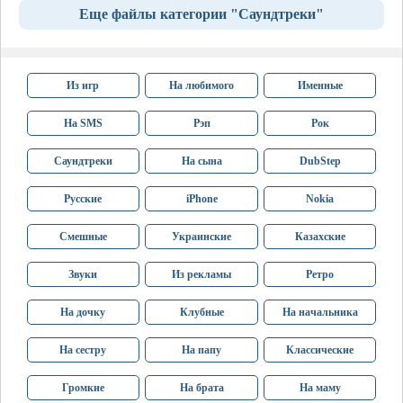
Еще файлы категории "Саундтреки"
Из игр
На любимого
Именные
На SMS
Рэп
Рок
Саундтреки
На сына
DubStep
Русские
iPhone
Nokia
Смешные
Украинские
Казахские
Звуки
Из рекламы
Ретро
На дочку
Клубные
На начальника
На сестру
На папу
Классические
Громкие
На брата
На маму