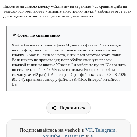
Нажмите на синюю кнопку «Скачать» на странице > сохраните файл на
телефон или компьютер > зайдите в настройки звука > выберите этот трек
для входящих звонков или для сигнала уведомлений.
📌 Совет по скачиванию
Чтобы бесплатно скачать файл Музыка из фильма Рокнрольщик
на телефон, смартфон, планшет или компьютер - нажмите на
кнопку "Скачать" синего цвета, и начнется загрузка этого файла.
Если ничего не происходит, попробуйте кликнуть правой
кнопкой мыши на кнопке "Скачать" и выберите пункт "Сохранить
по ссылке как...". Файл Музыка из фильма Рокнрольщик был
скачан уже 542 раз(а). А последний раз файл скачивали 08.08.2026
(05:04), при этом размер у файла 538.41Kb. Быстрей качайте и
Вы!
Поделиться
Подписывайтесь на veshok в
VK
,
Telegram
,
Youtube
,
Instagram
и
X