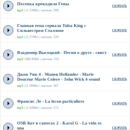
Песенка крокодила Гены
СКАЧАТЬ
mp3
| (1.33Mb) | скачали: 308
Главная тема сериала Tulsa King с
Сильвестром Сталлоне
СКАЧАТЬ
mp3
| (1.27Mb) | скачали: 320
Владимир Высоцкий - Песня о друге - свист
СКАЧАТЬ
mp3
| 689.84Kb | скачали: 335
Джон Уик 4 - Manon Hollander - Marie
Douceur Marie Colere - John Wick 4 sound
СКАЧАТЬ
mp3
| (1.38Mb) | скачали: 387
Франсис Ле - La lecon particuliere
СКАЧАТЬ
mp3
| (1.44Mb) | скачали: 572
OSR Кот в сапогах 2 - Karol G - La vida es
una
СКАЧАТЬ