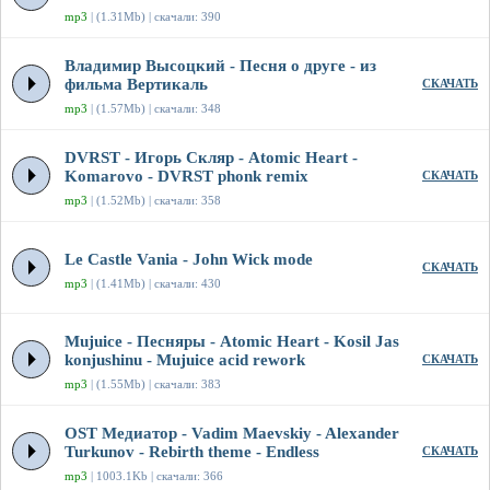
mp3
| (1.31Mb) | скачали: 390
Владимир Высоцкий - Песня о друге - из
фильма Вертикаль
СКАЧАТЬ
mp3
| (1.57Mb) | скачали: 348
DVRST - Игорь Скляр - Atomic Heart -
Komarovo - DVRST phonk remix
СКАЧАТЬ
mp3
| (1.52Mb) | скачали: 358
Le Castle Vania - John Wick mode
СКАЧАТЬ
mp3
| (1.41Mb) | скачали: 430
Mujuice - Песняры - Atomic Heart - Kosil Jas
konjushinu - Mujuice acid rework
СКАЧАТЬ
mp3
| (1.55Mb) | скачали: 383
OST Медиатор - Vadim Maevskiy - Alexander
Turkunov - Rebirth theme - Endless
СКАЧАТЬ
mp3
| 1003.1Kb | скачали: 366