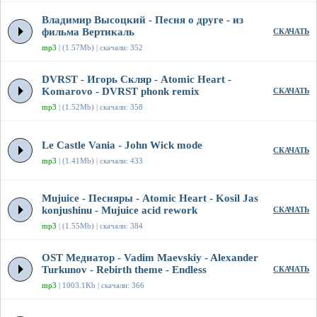
Владимир Высоцкий - Песня о друге - из
фильма Вертикаль
СКАЧАТЬ
mp3
| (1.57Mb) | скачали: 352
DVRST - Игорь Скляр - Atomic Heart -
Komarovo - DVRST phonk remix
СКАЧАТЬ
mp3
| (1.52Mb) | скачали: 358
Le Castle Vania - John Wick mode
СКАЧАТЬ
mp3
| (1.41Mb) | скачали: 433
Mujuice - Песняры - Atomic Heart - Kosil Jas
konjushinu - Mujuice acid rework
СКАЧАТЬ
mp3
| (1.55Mb) | скачали: 384
OST Медиатор - Vadim Maevskiy - Alexander
Turkunov - Rebirth theme - Endless
СКАЧАТЬ
mp3
| 1003.1Kb | скачали: 366