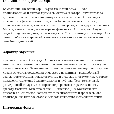
О композиции «Детский хор»
Композиция «Детский хор» из фильма «Один дома» — это
проникновенная и светлая музыкальная тема, в которой звучат голоса
детского хора, исполняющие рождественские мотивы. Эта мелодия
появляется в фильме в моменты, когда Кевин размышляет о семье,
одиночестве и о том, что Рождество — это время, когда чудеса случаются.
Мягкое, ангельское звучание хора на фоне нежной оркестровой музыки
создаёт ощущение уюта, тепла и надежды. Эта композиция стала одной из
самых любимых у зрителей, вызывая ностальгию и напоминая о важности
семейных ценностей.
Характер звучания
Фрагмент длится 35 секунд. Это нежная, светлая и очень трогательная
композиция с доминирующими голосами детского хора, которые звучат
чисто и ангельски. Звучание построено на плавных, мелодичных партиях
хора и оркестра, создающих атмосферу праздника и волшебства. В
аранжировке слышны также струнные и духовые инструменты, которые
придают музыке ещё больше теплоты и глубины. Темп медленный,
размеренный, с паузами, которые подчёркивают торжественность и
красоту момента. Качество записи — высокое (320 Кбит/сек), что
позволяет оценить все нюансы этого великолепного и трогательного
произведения, которое стало символом Рождества и семейного тепла.
Интересные факты