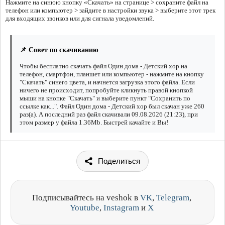
Нажмите на синюю кнопку «Скачать» на странице > сохраните файл на
телефон или компьютер > зайдите в настройки звука > выберите этот трек
для входящих звонков или для сигнала уведомлений.
📌 Совет по скачиванию
Чтобы бесплатно скачать файл Один дома - Детский хор на
телефон, смартфон, планшет или компьютер - нажмите на кнопку
"Скачать" синего цвета, и начнется загрузка этого файла. Если
ничего не происходит, попробуйте кликнуть правой кнопкой
мыши на кнопке "Скачать" и выберите пункт "Сохранить по
ссылке как...". Файл Один дома - Детский хор был скачан уже 260
раз(а). А последний раз файл скачивали 09.08.2026 (21:23), при
этом размер у файла 1.36Mb. Быстрей качайте и Вы!
Поделиться
Подписывайтесь на veshok в
VK
,
Telegram
,
Youtube
,
Instagram
и
X