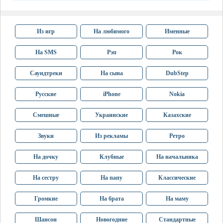
Из игр
На любимого
Именные
На SMS
Рэп
Рок
Саундтреки
На сына
DubStep
Русские
iPhone
Nokia
Смешные
Украинские
Казахские
Звуки
Из рекламы
Ретро
На дочку
Клубные
На начальника
На сестру
На папу
Классические
Громкие
На брата
На маму
Шансон
Новогодние
Стандартные