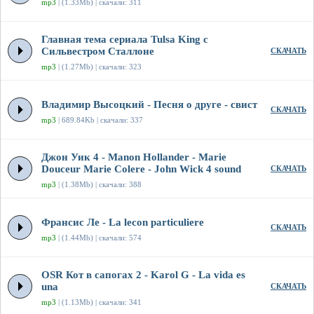
mp3
| (1.33Mb) | скачали: 311
Главная тема сериала Tulsa King с
Сильвестром Сталлоне
СКАЧАТЬ
mp3
| (1.27Mb) | скачали: 323
Владимир Высоцкий - Песня о друге - свист
СКАЧАТЬ
mp3
| 689.84Kb | скачали: 337
Джон Уик 4 - Manon Hollander - Marie
Douceur Marie Colere - John Wick 4 sound
СКАЧАТЬ
mp3
| (1.38Mb) | скачали: 388
Франсис Ле - La lecon particuliere
СКАЧАТЬ
mp3
| (1.44Mb) | скачали: 574
OSR Кот в сапогах 2 - Karol G - La vida es
una
СКАЧАТЬ
mp3
| (1.13Mb) | скачали: 341