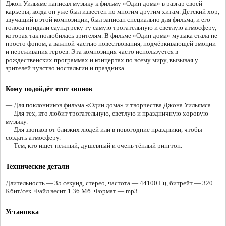
Джон Уильямс написал музыку к фильму «Один дома» в разгар своей
карьеры, когда он уже был известен по многим другим хитам. Детский хор,
звучащий в этой композиции, был записан специально для фильма, и его
голоса придали саундтреку ту самую трогательную и светлую атмосферу,
которая так полюбилась зрителям. В фильме «Один дома» музыка стала не
просто фоном, а важной частью повествования, подчёркивающей эмоции
и переживания героев. Эта композиция часто используется в
рождественских программах и концертах по всему миру, вызывая у
зрителей чувство ностальгии и праздника.
Кому подойдёт этот звонок
— Для поклонников фильма «Один дома» и творчества Джона Уильямса.
— Для тех, кто любит трогательную, светлую и праздничную хоровую
музыку.
— Для звонков от близких людей или в новогодние праздники, чтобы
создать атмосферу.
— Тем, кто ищет нежный, душевный и очень тёплый рингтон.
Технические детали
Длительность — 35 секунд, стерео, частота — 44100 Гц, битрейт — 320
Кбит/сек. Файл весит 1.36 Мб. Формат — mp3.
Установка