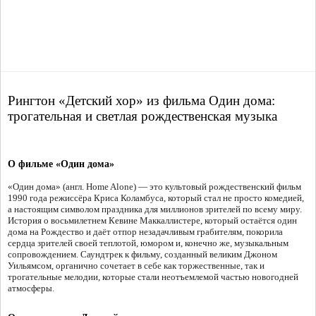
Рингтон «Детский хор» из фильма Один дома:
трогательная и светлая рождественская музыка
О фильме «Один дома»
«Один дома» (англ. Home Alone) — это культовый рождественский фильм
1990 года режиссёра Криса Коламбуса, который стал не просто комедией,
а настоящим символом праздника для миллионов зрителей по всему миру.
История о восьмилетнем Кевине Маккаллистере, который остаётся один
дома на Рождество и даёт отпор незадачливым грабителям, покорила
сердца зрителей своей теплотой, юмором и, конечно же, музыкальным
сопровождением. Саундтрек к фильму, созданный великим Джоном
Уильямсом, органично сочетает в себе как торжественные, так и
трогательные мелодии, которые стали неотъемлемой частью новогодней
атмосферы.