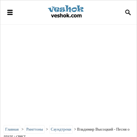
Главная
>
Рингтоны
>
Саундтреки
>
Владимир Высоцкий - Песня о
друге - свист