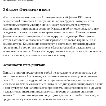
О фильме «Вертикаль» и песне
«Вертикаль» — это советский приключенческий фильм 1966 года
режиссёров Станислава Говорухина и Бориса Дурова, который стал
настоящим событием в мире кино. Сюжет рассказывает о группе
альпинистов, покоряющих вершину Кавказа, и об отношениях, которые
складываются между ними в экстремальных условиях. Именно в этом
фильме впервые прозвучала «Песня о друге» Владимира Высоцкого,
которая мгновенно стала визитной карточкой не только картины, но и
самого автора. Композиция повествует о настоящей мужской дружбе,
проверенной в горах, где опасность сближает людей и раскрывает их
истинные характеры. Слова «Если друг оказался вдруг и не друг, и не враг,
а так…» стали крылатыми и известны каждому.
Особенности этого рингтона
Данный рингтон представляет собой не вокальную версию песни, а её
инструментальный фрагмент, в котором основную мелодию исполняет
свист. Этот свист, следующий за гитарным перебором, стал не менее
узнаваемым, чем сам голос Высоцкого, и неоднократно цитировался в кино
и поп-культуре. Он напоминает о пронзительной мелодии песни о дружбе
и служит отличным, минималистичным и очень стильным сигналом
вызова. Этот рингтон идеально подходит для тех, кто любит классику и
предпочитает узнаваемые, но ненавязчивые мелодии.