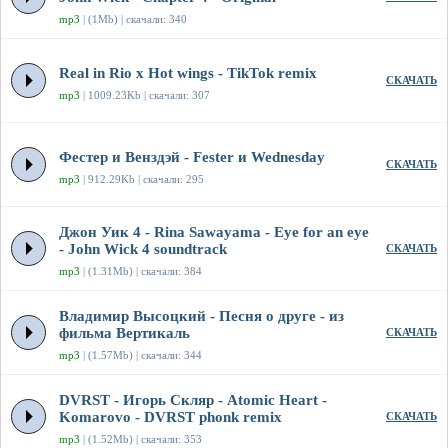
mp3
| (1Mb) | скачали: 340
Real in Rio x Hot wings - TikTok remix
СКАЧАТЬ
mp3
| 1009.23Kb | скачали: 307
Фестер и Венздэй - Fester и Wednesday
СКАЧАТЬ
mp3
| 912.29Kb | скачали: 295
Джон Уик 4 - Rina Sawayama - Eye for an eye
- John Wick 4 soundtrack
СКАЧАТЬ
mp3
| (1.31Mb) | скачали: 384
Владимир Высоцкий - Песня о друге - из
фильма Вертикаль
СКАЧАТЬ
mp3
| (1.57Mb) | скачали: 344
DVRST - Игорь Скляр - Atomic Heart -
Komarovo - DVRST phonk remix
СКАЧАТЬ
mp3
| (1.52Mb) | скачали: 353