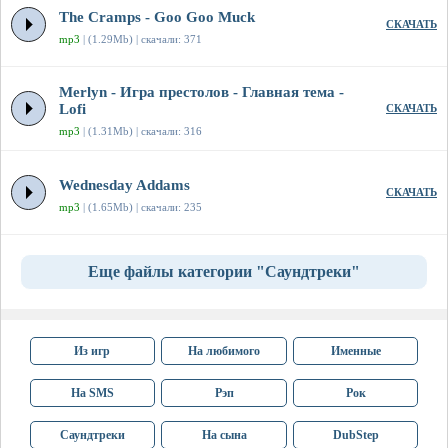
The Cramps - Goo Goo Muck
СКАЧАТЬ
mp3
| (1.29Mb) | скачали: 371
Merlyn - Игра престолов - Главная тема -
Lofi
СКАЧАТЬ
mp3
| (1.31Mb) | скачали: 316
Wednesday Addams
СКАЧАТЬ
mp3
| (1.65Mb) | скачали: 235
Еще файлы категории "Саундтреки"
Из игр
На любимого
Именные
На SMS
Рэп
Рок
Саундтреки
На сына
DubStep