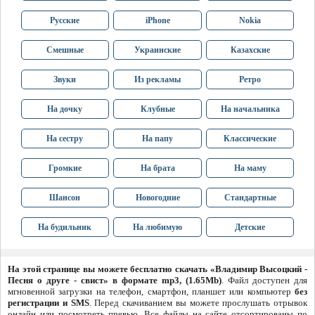
Русские
iPhone
Nokia
Смешные
Украинские
Казахские
Звуки
Из рекламы
Ретро
На дочку
Клубные
На начальника
На сестру
На папу
Классические
Громкие
На брата
На маму
Шансон
Новогодние
Стандартные
На будильник
На любимую
Детские
На этой странице вы можете бесплатно скачать «Владимир Высоцкий -
Песня о друге - свист» в формате mp3, (1.65Mb)
. Файл доступен для
мгновенной загрузки на телефон, смартфон, планшет или компьютер
без
регистрации и SMS
. Перед скачиванием вы можете прослушать отрывок
онлайн или посмотреть превью. Все файлы на сайте отсортированы по