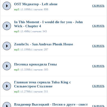
OST Медиатор - Left alone
СКАЧАТЬ
mp3
| (1.18Mb) | скачали: 898
In This Moment - I would die for you - John
Wick - Chapter 4
СКАЧАТЬ
mp3
| (1.4Mb) | скачали: 343
Zombr3x - San Andreas Phonk House
СКАЧАТЬ
mp3
| (1.19Mb) | скачали: 287
Песенка крокодила Гены
СКАЧАТЬ
mp3
| (1.33Mb) | скачали: 305
Главная тема сериала Tulsa King с
Сильвестром Сталлоне
СКАЧАТЬ
mp3
| (1.27Mb) | скачали: 311
Владимир Высоцкий - Песня о друге - свист
СКАЧАТЬ