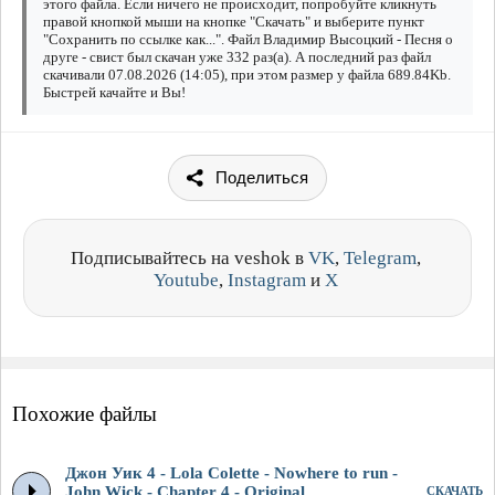
этого файла. Если ничего не происходит, попробуйте кликнуть
правой кнопкой мыши на кнопке "Скачать" и выберите пункт
"Сохранить по ссылке как...". Файл Владимир Высоцкий - Песня о
друге - свист был скачан уже 332 раз(а). А последний раз файл
скачивали 07.08.2026 (14:05), при этом размер у файла 689.84Kb.
Быстрей качайте и Вы!
Поделиться
Подписывайтесь на veshok в
VK
,
Telegram
,
Youtube
,
Instagram
и
X
Похожие файлы
Джон Уик 4 - Lola Colette - Nowhere to run -
John Wick - Chapter 4 - Original
СКАЧАТЬ