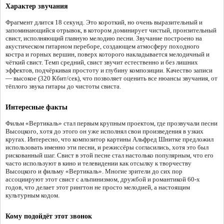
Характер звучания
Фрагмент длится 18 секунд. Это короткий, но очень выразительный и
запоминающийся отрывок, в котором доминирует чистый, пронзительный
свист, исполняющий главную мелодию песни. Звучание построено на
акустическом гитарном переборе, создающем атмосферу походного
костра и горных вершин, поверх которого накладывается мелодичный и
чёткий свист. Темп средний, свист звучит естественно и без лишних
эффектов, подчёркивая простоту и глубину композиции. Качество записи
— высокое (320 Кбит/сек), что позволяет оценить все нюансы звучания, от
тёплого звука гитары до чистоты свиста.
Интересные факты
Фильм «Вертикаль» стал первым крупным проектом, где прозвучали песни
Высоцкого, хотя до этого он уже исполнял свои произведения в узких
кругах. Интересно, что композитор картины Альфред Шнитке предложил
использовать именно эти песни, и режиссёры согласились, хотя это был
рискованный шаг. Свист в этой песне стал настолько популярным, что его
часто используют в кино и телевидении как отсылку к творчеству
Высоцкого и фильму «Вертикаль». Многие зрители до сих пор
ассоциируют этот свист с альпинизмом, дружбой и романтикой 60-х
годов, что делает этот рингтон не просто мелодией, а настоящим
культурным кодом.
Кому подойдёт этот звонок