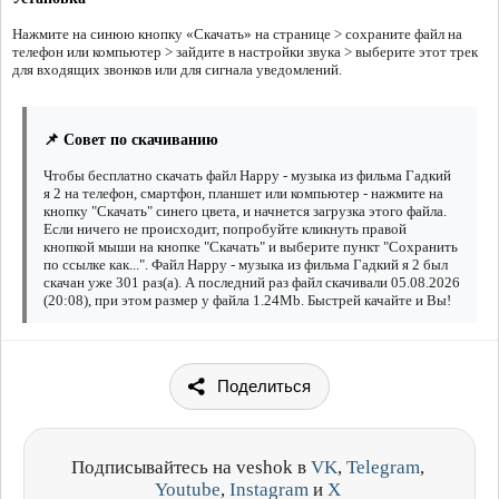
Нажмите на синюю кнопку «Скачать» на странице > сохраните файл на
телефон или компьютер > зайдите в настройки звука > выберите этот трек
для входящих звонков или для сигнала уведомлений.
📌 Совет по скачиванию
Чтобы бесплатно скачать файл Happy - музыка из фильма Гадкий
я 2 на телефон, смартфон, планшет или компьютер - нажмите на
кнопку "Скачать" синего цвета, и начнется загрузка этого файла.
Если ничего не происходит, попробуйте кликнуть правой
кнопкой мыши на кнопке "Скачать" и выберите пункт "Сохранить
по ссылке как...". Файл Happy - музыка из фильма Гадкий я 2 был
скачан уже 301 раз(а). А последний раз файл скачивали 05.08.2026
(20:08), при этом размер у файла 1.24Mb. Быстрей качайте и Вы!
Поделиться
Подписывайтесь на veshok в
VK
,
Telegram
,
Youtube
,
Instagram
и
X