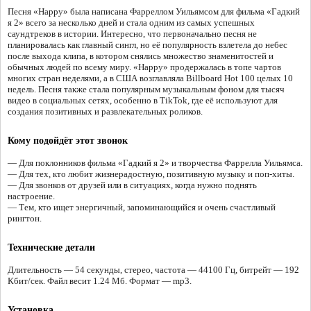
Песня «Happy» была написана Фарреллом Уильямсом для фильма «Гадкий
я 2» всего за несколько дней и стала одним из самых успешных
саундтреков в истории. Интересно, что первоначально песня не
планировалась как главный сингл, но её популярность взлетела до небес
после выхода клипа, в котором снялись множество знаменитостей и
обычных людей по всему миру. «Happy» продержалась в топе чартов
многих стран неделями, а в США возглавляла Billboard Hot 100 целых 10
недель. Песня также стала популярным музыкальным фоном для тысяч
видео в социальных сетях, особенно в TikTok, где её используют для
создания позитивных и развлекательных роликов.
Кому подойдёт этот звонок
— Для поклонников фильма «Гадкий я 2» и творчества Фаррелла Уильямса.
— Для тех, кто любит жизнерадостную, позитивную музыку и поп-хиты.
— Для звонков от друзей или в ситуациях, когда нужно поднять
настроение.
— Тем, кто ищет энергичный, запоминающийся и очень счастливый
рингтон.
Технические детали
Длительность — 54 секунды, стерео, частота — 44100 Гц, битрейт — 192
Кбит/сек. Файл весит 1.24 Мб. Формат — mp3.
Установка