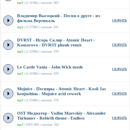
mp3
| (1.31Mb) | скачали: 383
Владимир Высоцкий - Песня о друге - из
фильма Вертикаль
СКАЧАТЬ
mp3
| (1.57Mb) | скачали: 341
DVRST - Игорь Скляр - Atomic Heart -
Komarovo - DVRST phonk remix
СКАЧАТЬ
mp3
| (1.52Mb) | скачали: 350
Le Castle Vania - John Wick mode
СКАЧАТЬ
mp3
| (1.41Mb) | скачали: 420
Mujuice - Песняры - Atomic Heart - Kosil Jas
konjushinu - Mujuice acid rework
СКАЧАТЬ
mp3
| (1.55Mb) | скачали: 376
OST Медиатор - Vadim Maevskiy - Alexander
Turkunov - Rebirth theme - Endless
СКАЧАТЬ
mp3
| 1003.1Kb | скачали: 362