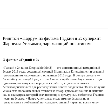
Рингтон «Happy» из фильма Гадкий я 2: суперхит
Фаррелла Уильямса, заряжающий позитивом
О фильме «Гадкий я 2»
«Гадкий я 2» (англ. Despicable Me 2) — это анимационный комедийный
фильм 2013 года, созданный студией Illumination Entertainment и ставший
продолжением нашумевшего оригинала 2010 года. В центре сюжета —
бывший суперзлодей Грю, который теперь ведёт спокойную жизнь отца-
одиночки, но вынужден вернуться к работе, когда его нанимает
Антизлодейская лига для расследования нового злодейства. Фильм получил
множество положительных отзывов за юмор, яркую анимацию и, конечно
же, за саундтрек, который стал настоящим культурным событием. Главная
песня из фильма, «Happy», не только стала гимном фильма, но и
превратилась в глобальный поп-хит, покоривший чарты по всему миру.