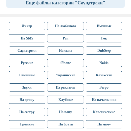
Еще файлы категории "Саундтреки"
Из игр
На любимого
Именные
На SMS
Рэп
Рок
Саундтреки
На сына
DubStep
Русские
iPhone
Nokia
Смешные
Украинские
Казахские
Звуки
Из рекламы
Ретро
На дочку
Клубные
На начальника
На сестру
На папу
Классические
Громкие
На брата
На маму