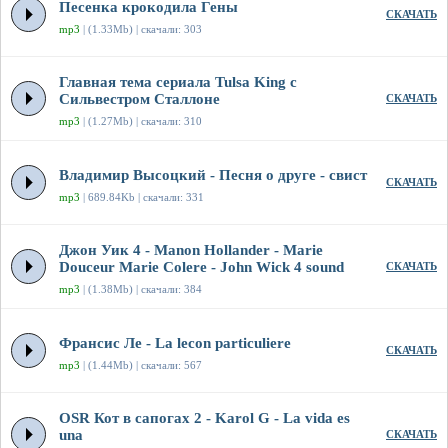
Песенка крокодила Гены
СКАЧАТЬ
mp3
| (1.33Mb) | скачали: 303
Главная тема сериала Tulsa King с
Сильвестром Сталлоне
СКАЧАТЬ
mp3
| (1.27Mb) | скачали: 310
Владимир Высоцкий - Песня о друге - свист
СКАЧАТЬ
mp3
| 689.84Kb | скачали: 331
Джон Уик 4 - Manon Hollander - Marie
Douceur Marie Colere - John Wick 4 sound
СКАЧАТЬ
mp3
| (1.38Mb) | скачали: 384
Франсис Ле - La lecon particuliere
СКАЧАТЬ
mp3
| (1.44Mb) | скачали: 567
OSR Кот в сапогах 2 - Karol G - La vida es
una
СКАЧАТЬ