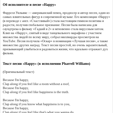
Об исполнителе и песне «Happy»
Фаррелл Уильямс — американский певец, продюсер и автор песен, один из
самых влиятельных фигур в современной музыке. Его композиция «Happy»
(в переводе с англ. «Счастливый») стала настоящим гимном позитива и
радости, получив глобальное признание. Песня была написана для
саундтрека к фильму «Гадкий я 2» и мгновенно стала вирусным хитом.
Клип на «Happy», снятый в виде танцевального марафона с участием
множества людей по всему миру, собрал миллиарды просмотров на
YouTube. Песня получила «Оскар» в номинации «Лучшая песня», а также
множество других наград. Текст песни простой, но очень заразительный,
призывающий улыбаться и радоваться жизни, что идеально отражает дух
фильма.
Текст песни «Happy» (в исполнении Pharrell Williams)
(Оригинальный текст)
Because I'm happy,
Clap along if you feel like a room without a roof,
Because I'm happy,
Clap along if you feel like happiness is the truth.
Because I'm happy,
Clap along if you know what happiness is to you,
Because I'm happy,
Clap along if you feel like that's what you wanna do.