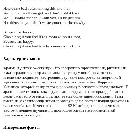
Here come bad news, talking this and that,
Well, give me all you got, and don't hold it back.
Well, I should probably warn you, I'll be just fine,
No offense to you, don't waste your time, here's why.
Because I'm happy,
Clap along if you feel like a room without a roof,
Because I'm happy,
Clap along if you feel like happiness is the truth.
Характер звучания
Фрагмент длится 54 секунды. Это невероятно заразительный, ритмичный
и жизнерадостный отрывок с доминирующим поп-битом, который
мгновенно поднимает настроение. Звучание построено на энергичной
ударной секции, синтезаторных партиях и ярком вокале Фаррелла
Уильямса, который придаёт треку уникальную лёгкость и праздничность. В
аранжировке слышны также духовые инструменты, которые добавляют
песне джазового оттенка и делают её ещё более запоминающейся. Темп
быстрый, с чёткими акцентами на каждую долю, заставляющий двигаться в
такт и улыбаться. Качество записи — 192 Кбит/сек, что обеспечивает
чистое и мощное звучание, позволяющее оценить все нюансы этой
культовой композиции.
Интересные факты