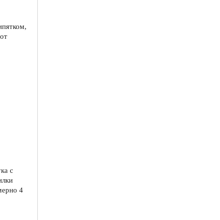
ипятком,
 от
ка с
илки
мерно 4