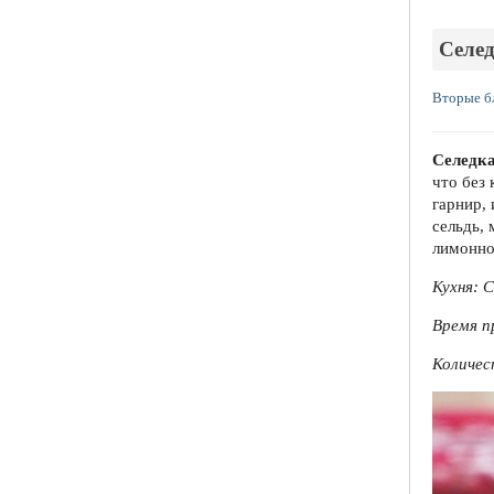
Селед
Вторые б
Селедк
что без 
гарнир, 
сельдь,
лимонно
Кухня: 
Время пр
Количес