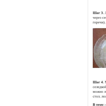
Шаг 3
.
через с
горечи)
Шаг 4
.
селедко
можно л
стол. ло
В тему
: