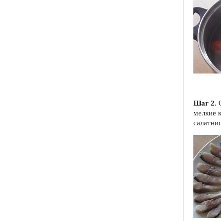
Шаг 2
.
мелкие 
салатниц