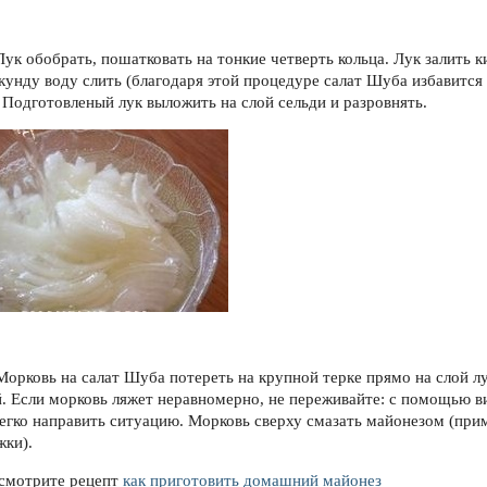
 Лук обобрать, пошатковать на тонкие четверть кольца. Лук залить к
екунду воду слить (благодаря этой процедуре салат Шуба избавится
. Подготовленый лук выложить на слой сельди и разровнять.
 Морковь на салат Шуба потереть на крупной терке прямо на слой лу
й. Если морковь ляжет неравномерно, не переживайте: с помощью в
егко направить ситуацию. Морковь сверху смазать майонезом (при
жки).
 смотрите рецепт
как приготовить домашний майонез