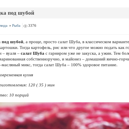
ка под шубой
люда
»
Рыба
3376
а под шубой
, а проще, просто салат Шуба, в классическом варианте
картошки. Тогда картофель, рис или что другое можно подать как г
и – вуаля –
салат Шуба
с гарниром уже не закуска, а ужин. Тем бол
 маринованная собственноручно, и майонез – домашний яично-горч
-масляный микс, тогда салат Шуба – 100% здоровое питание.
Современная кухня
иготовления: 120 ( 35 ) мин
тво: 10 порций