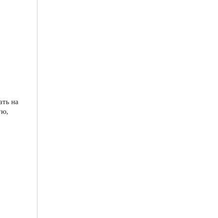
ать на
ую,