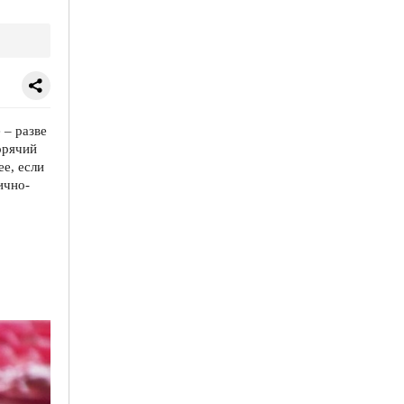
 – разве
орячий
ее, если
ично-