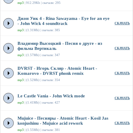
mp3
| 912.29Kb | скачали: 295
Джон Уик 4 - Rina Sawayama - Eye for an eye
- John Wick 4 soundtrack
СКАЧАТЬ
mp3
| (1.31Mb) | скачали: 385
Владимир Высоцкий - Песня о друге - из
фильма Вертикаль
СКАЧАТЬ
mp3
| (1.57Mb) | скачали: 347
DVRST - Игорь Скляр - Atomic Heart -
Komarovo - DVRST phonk remix
СКАЧАТЬ
mp3
| (1.52Mb) | скачали: 354
Le Castle Vania - John Wick mode
СКАЧАТЬ
mp3
| (1.41Mb) | скачали: 427
Mujuice - Песняры - Atomic Heart - Kosil Jas
konjushinu - Mujuice acid rework
СКАЧАТЬ
mp3
| (1.55Mb) | скачали: 381