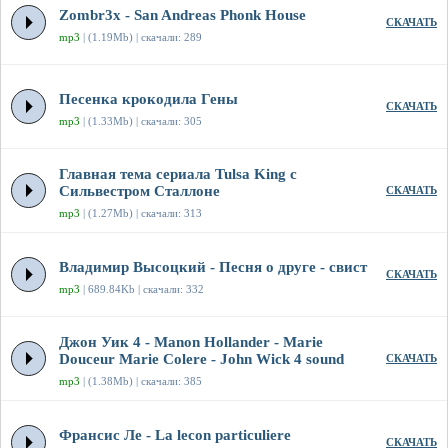
Zombr3x - San Andreas Phonk House
СКАЧАТЬ
mp3
| (1.19Mb) | скачали: 289
Песенка крокодила Гены
СКАЧАТЬ
mp3
| (1.33Mb) | скачали: 305
Главная тема сериала Tulsa King с
Сильвестром Сталлоне
СКАЧАТЬ
mp3
| (1.27Mb) | скачали: 313
Владимир Высоцкий - Песня о друге - свист
СКАЧАТЬ
mp3
| 689.84Kb | скачали: 332
Джон Уик 4 - Manon Hollander - Marie
Douceur Marie Colere - John Wick 4 sound
СКАЧАТЬ
mp3
| (1.38Mb) | скачали: 385
Франсис Ле - La lecon particuliere
СКАЧАТЬ