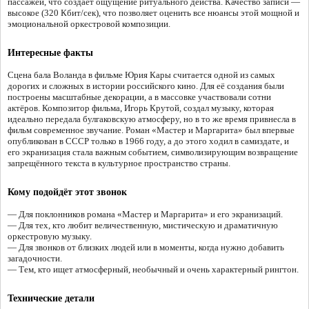
пассажей, что создаёт ощущение ритуального действа. Качество записи —
высокое (320 Кбит/сек), что позволяет оценить все нюансы этой мощной и
эмоциональной оркестровой композиции.
Интересные факты
Сцена бала Воланда в фильме Юрия Кары считается одной из самых
дорогих и сложных в истории российского кино. Для её создания были
построены масштабные декорации, а в массовке участвовали сотни
актёров. Композитор фильма, Игорь Крутой, создал музыку, которая
идеально передала булгаковскую атмосферу, но в то же время привнесла в
фильм современное звучание. Роман «Мастер и Маргарита» был впервые
опубликован в СССР только в 1966 году, а до этого ходил в самиздате, и
его экранизация стала важным событием, символизирующим возвращение
запрещённого текста в культурное пространство страны.
Кому подойдёт этот звонок
— Для поклонников романа «Мастер и Маргарита» и его экранизаций.
— Для тех, кто любит величественную, мистическую и драматичную
оркестровую музыку.
— Для звонков от близких людей или в моменты, когда нужно добавить
загадочности.
— Тем, кто ищет атмосферный, необычный и очень характерный рингтон.
Технические детали