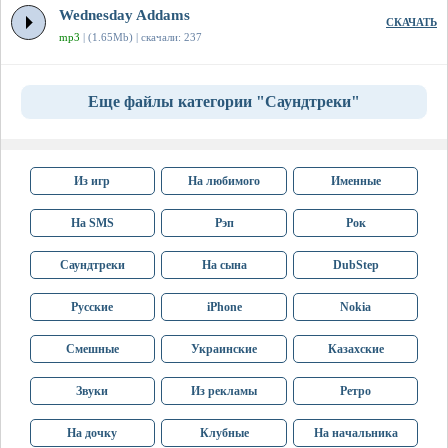
Wednesday Addams
СКАЧАТЬ
mp3
| (1.65Mb) | скачали: 237
Еще файлы категории "Саундтреки"
Из игр
На любимого
Именные
На SMS
Рэп
Рок
Саундтреки
На сына
DubStep
Русские
iPhone
Nokia
Смешные
Украинские
Казахские
Звуки
Из рекламы
Ретро
На дочку
Клубные
На начальника