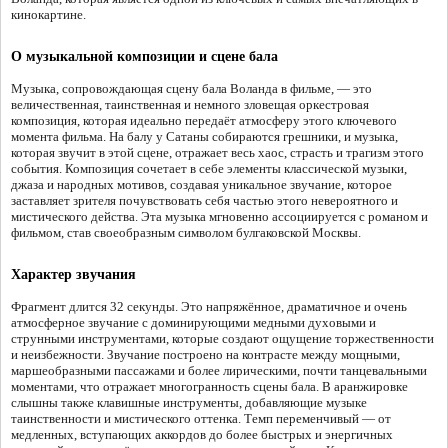
кинокартине.
О музыкальной композиции и сцене бала
Музыка, сопровождающая сцену бала Воланда в фильме, — это
величественная, таинственная и немного зловещая оркестровая
композиция, которая идеально передаёт атмосферу этого ключевого
момента фильма. На балу у Сатаны собираются грешники, и музыка,
которая звучит в этой сцене, отражает весь хаос, страсть и трагизм этого
события. Композиция сочетает в себе элементы классической музыки,
джаза и народных мотивов, создавая уникальное звучание, которое
заставляет зрителя почувствовать себя частью этого невероятного и
мистического действа. Эта музыка мгновенно ассоциируется с романом и
фильмом, став своеобразным символом булгаковской Москвы.
Характер звучания
Фрагмент длится 32 секунды. Это напряжённое, драматичное и очень
атмосферное звучание с доминирующими медными духовыми и
струнными инструментами, которые создают ощущение торжественности
и неизбежности. Звучание построено на контрасте между мощными,
маршеобразными пассажами и более лирическими, почти танцевальными
моментами, что отражает многогранность сцены бала. В аранжировке
слышны также клавишные инструменты, добавляющие музыке
таинственности и мистического оттенка. Темп переменчивый — от
медленных, вступающих аккордов до более быстрых и энергичных