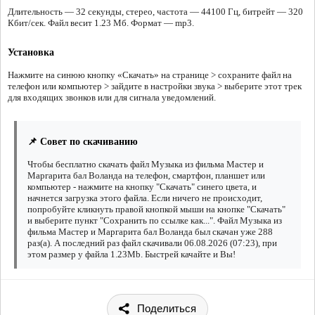
Длительность — 32 секунды, стерео, частота — 44100 Гц, битрейт — 320
Кбит/сек. Файл весит 1.23 Мб. Формат — mp3.
Установка
Нажмите на синюю кнопку «Скачать» на странице > сохраните файл на
телефон или компьютер > зайдите в настройки звука > выберите этот трек
для входящих звонков или для сигнала уведомлений.
📌 Совет по скачиванию
Чтобы бесплатно скачать файл Музыка из фильма Мастер и
Маргарита бал Воланда на телефон, смартфон, планшет или
компьютер - нажмите на кнопку "Скачать" синего цвета, и
начнется загрузка этого файла. Если ничего не происходит,
попробуйте кликнуть правой кнопкой мыши на кнопке "Скачать"
и выберите пункт "Сохранить по ссылке как...". Файл Музыка из
фильма Мастер и Маргарита бал Воланда был скачан уже 288
раз(а). А последний раз файл скачивали 06.08.2026 (07:23), при
этом размер у файла 1.23Mb. Быстрей качайте и Вы!
Поделиться