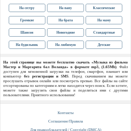
На сестру
На папу
Классические
Громкие
На брата
На маму
Шансон
Новогодние
Стандартные
На будильник
На любимую
Детские
На этой странице вы можете бесплатно скачать «Музыка из фильма
Мастер и Маргарита бал Воланда» в формате mp3, (1.65Mb)
. Файл
доступен для мгновенной загрузки на телефон, смартфон, планшет или
компьютер
без регистрации и SMS
. Перед скачиванием вы можете
прослушать отрывок онлайн или посмотреть превью. Все файлы на сайте
отсортированы по категориям и легко находятся через поиск. Если хотите,
можете также загрузить свои файлы и поделиться ими с другими
пользователями. Приятного использования!
Контакты
Соглашение/Правила
Для правообладателей / Copyright (DMCA)