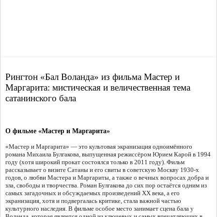
Рингтон «Бал Воланда» из фильма Мастер и
Маргарита: мистическая и величественная тема
сатанинского бала
О фильме «Мастер и Маргарита»
«Мастер и Маргарита» — это культовая экранизация одноимённого
романа Михаила Булгакова, выпущенная режиссёром Юрием Карой в 1994
году (хотя широкий прокат состоялся только в 2011 году). Фильм
рассказывает о визите Сатаны и его свиты в советскую Москву 1930-х
годов, о любви Мастера и Маргариты, а также о вечных вопросах добра и
зла, свободы и творчества. Роман Булгакова до сих пор остаётся одним из
самых загадочных и обсуждаемых произведений XX века, а его
экранизация, хотя и подвергалась критике, стала важной частью
культурного наследия. В фильме особое место занимает сцена бала у
Воланда, которая является одной из ключевых и самых впечатляющих в