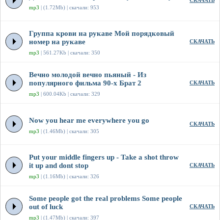
СКАЧАТЬ
mp3
| (1.72Mb) | скачали: 953
Группа крови на рукаве Мой порядковый
номер на рукаве
СКАЧАТЬ
mp3
| 561.27Kb | скачали: 350
Вечно молодой вечно пьяный - Из
популярного фильма 90-х Брат 2
СКАЧАТЬ
mp3
| 600.04Kb | скачали: 329
Now you hear me everywhere you go
СКАЧАТЬ
mp3
| (1.46Mb) | скачали: 305
Put your middle fingers up - Take a shot throw
it up and dont stop
СКАЧАТЬ
mp3
| (1.16Mb) | скачали: 326
Some people got the real problems Some people
out of luck
СКАЧАТЬ
mp3
| (1.47Mb) | скачали: 397