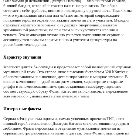
Олег Фомич (в исполнении Дмитрия Нагиева) — главный герой сериала,
бывший бандит, который пытается начать новую жизнь. Его образ
сочетает в себе грубость, цинизм и неожиданную душевность. Тема Фомы
— это музыкальная заставка или лейтмотив, который сопровождает
появление героя на экране или важные моменты с его участием. Мелодия
отражает характер персонажа: она дерзкая, энергичная, с налётом
криминальной романтики, но при этом в ней чувствуется ирония и
теплота. Эта композиция мгновенно узнаётся поклонниками сериала и
ассоциируется с самым харизматичным учителем физкультуры на
российском телевидении.
Характер звучания
Фрагмент длится 54 секунды и представляет собой полноценный отрывок
музыкальной темы. Это стерео-микс с высоким битрейтом 320 Кбит/сек,
обеспечивающим насыщенное, детализированное и мощное звучание. В
основе композиции — драйвовая ритм-секция, характерные гитарные
риффы и запоминающаяся мелодия, создающая атмосферу, идеально
соответствующую образу Фомы. Качество записи высокое, передающее
всю энергию и узнаваемость этой культовой темы.
Интересные факты
Сериал «Физрук» стал одним из самых успешных проектов ТНТ, а его
главный герой в исполнении Дмитрия Нагиева стал настоящим народным
любимцем. Фразы персонажа и отдельные музыкальные моменты из
сериала быстро разошлись на мемы и цитаты. Тема Фомы стала одной из