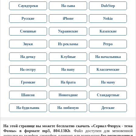
Саундтреки
На сына
DubStep
Русские
iPhone
Nokia
Смешные
Украинские
Казахские
Звуки
Из рекламы
Ретро
На дочку
Клубные
На начальника
На сестру
На папу
Классические
Громкие
На брата
На маму
Шансон
Новогодние
Стандартные
На будильник
На любимую
Детские
На этой странице вы можете бесплатно скачать «Сериал Физрук - тема
Фомы» в формате mp3, 804.13Kb
. Файл доступен для мгновенной
загрузки на телефон, смартфон, планшет или компьютер
без регистрации и