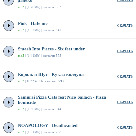
далеко
СКАЧАТЬ
mp3
| (1.26Mb) | скачали: 353
Pink - Hate me
СКАЧАТЬ
mp3
| (1.02Mb) | скачали: 542
Smash Into Pieces - Six feet under
СКАЧАТЬ
mp3
| (1.41Mb) | скачали: 575
Король и Шут - Кукла колдуна
СКАЧАТЬ
mp3
| 1022.49Kb | скачали: 593
Samurai Pizza Cats feat Nico Sallach - Pizza
homicide
СКАЧАТЬ
mp3
| (1.36Mb) | скачали: 344
NOAPOLOGY - Deadhearted
СКАЧАТЬ
mp3
| (1.01Mb) | скачали: 288