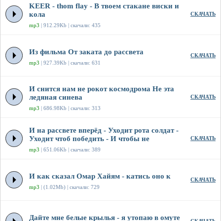
KEER - thom flay - В твоем стакане виски и
кола
СКАЧАТЬ
mp3
| 912.29Kb | скачали: 435
Из фильма От заката до рассвета
СКАЧАТЬ
mp3
| 927.39Kb | скачали: 631
И снится нам не рокот космодрома Не эта
ледяная синева
СКАЧАТЬ
mp3
| 686.98Kb | скачали: 313
И на рассвете вперёд - Уходит рота солдат -
Уходит чтоб победить - И чтобы не
СКАЧАТЬ
mp3
| 651.06Kb | скачали: 389
И как сказал Омар Хайям - катись оно к
СКАЧАТЬ
mp3
| (1.02Mb) | скачали: 729
Дайте мне белые крылья - я утопаю в омуте