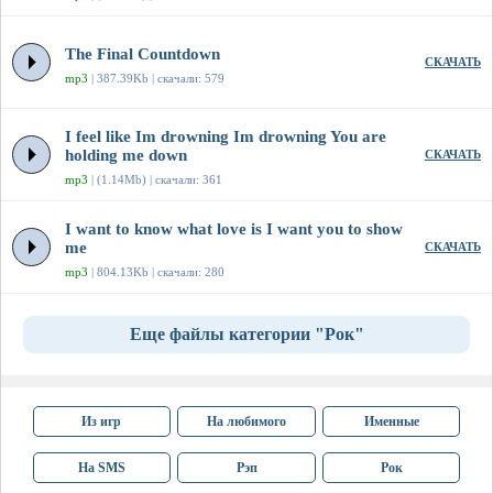
The Final Countdown
СКАЧАТЬ
mp3
| 387.39Kb | скачали: 579
I feel like Im drowning Im drowning You are
holding me down
СКАЧАТЬ
mp3
| (1.14Mb) | скачали: 361
I want to know what love is I want you to show
me
СКАЧАТЬ
mp3
| 804.13Kb | скачали: 280
Еще файлы категории "Рок"
Из игр
На любимого
Именные
На SMS
Рэп
Рок