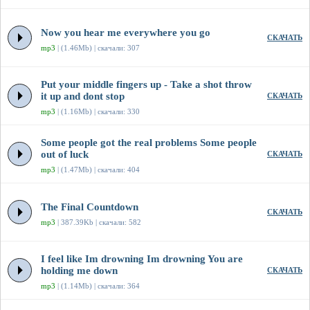
Now you hear me everywhere you go
СКАЧАТЬ
mp3
| (1.46Mb) | скачали: 307
Put your middle fingers up - Take a shot throw
it up and dont stop
СКАЧАТЬ
mp3
| (1.16Mb) | скачали: 330
Some people got the real problems Some people
out of luck
СКАЧАТЬ
mp3
| (1.47Mb) | скачали: 404
The Final Countdown
СКАЧАТЬ
mp3
| 387.39Kb | скачали: 582
I feel like Im drowning Im drowning You are
holding me down
СКАЧАТЬ
mp3
| (1.14Mb) | скачали: 364