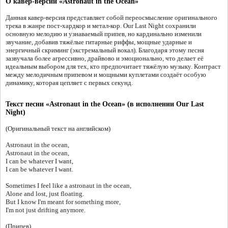
О кавер-версии «Astronaut in the Ocean»
Данная кавер-версия представляет собой переосмысление оригинального
трека в жанре пост-хардкор и метал-кор. Our Last Night сохранили
основную мелодию и узнаваемый припев, но кардинально изменили
звучание, добавив тяжёлые гитарные риффы, мощные ударные и
энергичный скриминг (экстремальный вокал). Благодаря этому песня
зазвучала более агрессивно, драйвово и эмоционально, что делает её
идеальным выбором для тех, кто предпочитает тяжёлую музыку. Контраст
между мелодичным припевом и мощными куплетами создаёт особую
динамику, которая цепляет с первых секунд.
Текст песни «Astronaut in the Ocean» (в исполнении Our Last
Night)
(Оригинальный текст на английском)
Astronaut in the ocean,
Astronaut in the ocean,
I can be whatever I want,
I can be whatever I want.
Sometimes I feel like a astronaut in the ocean,
Alone and lost, just floating.
But I know I'm meant for something more,
I'm not just drifting anymore.
(Припев)