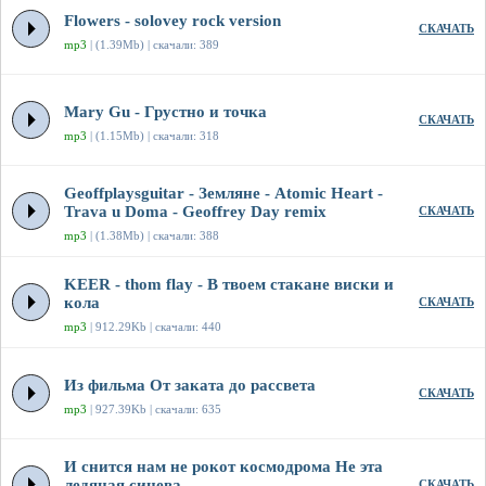
Flowers - solovey rock version
СКАЧАТЬ
mp3
| (1.39Mb) | скачали: 389
Mary Gu - Грустно и точка
СКАЧАТЬ
mp3
| (1.15Mb) | скачали: 318
Geoffplaysguitar - Земляне - Atomic Heart -
Trava u Doma - Geoffrey Day remix
СКАЧАТЬ
mp3
| (1.38Mb) | скачали: 388
KEER - thom flay - В твоем стакане виски и
кола
СКАЧАТЬ
mp3
| 912.29Kb | скачали: 440
Из фильма От заката до рассвета
СКАЧАТЬ
mp3
| 927.39Kb | скачали: 635
И снится нам не рокот космодрома Не эта
ледяная синева
СКАЧАТЬ