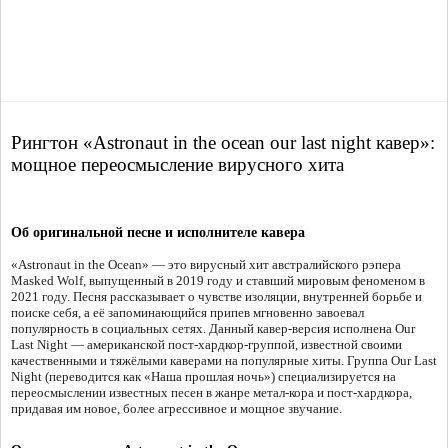
Рингтон «Astronaut in the ocean our last night кавер»:
мощное переосмысление вирусного хита
Об оригинальной песне и исполнителе кавера
«Astronaut in the Ocean» — это вирусный хит австралийского рэпера
Masked Wolf, выпущенный в 2019 году и ставший мировым феноменом в
2021 году. Песня рассказывает о чувстве изоляции, внутренней борьбе и
поиске себя, а её запоминающийся припев мгновенно завоевал
популярность в социальных сетях. Данный кавер-версия исполнена Our
Last Night — американской пост-хардкор-группой, известной своими
качественными и тяжёлыми каверами на популярные хиты. Группа Our Last
Night (переводится как «Наша прошлая ночь») специализируется на
переосмыслении известных песен в жанре метал-кора и пост-хардкора,
придавая им новое, более агрессивное и мощное звучание.