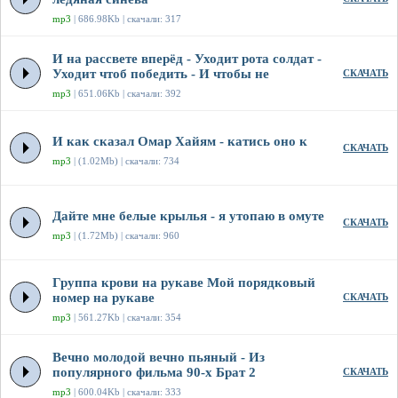
mp3
| 686.98Kb | скачали: 317
И на рассвете вперёд - Уходит рота солдат -
Уходит чтоб победить - И чтобы не
СКАЧАТЬ
mp3
| 651.06Kb | скачали: 392
И как сказал Омар Хайям - катись оно к
СКАЧАТЬ
mp3
| (1.02Mb) | скачали: 734
Дайте мне белые крылья - я утопаю в омуте
СКАЧАТЬ
mp3
| (1.72Mb) | скачали: 960
Группа крови на рукаве Мой порядковый
номер на рукаве
СКАЧАТЬ
mp3
| 561.27Kb | скачали: 354
Вечно молодой вечно пьяный - Из
популярного фильма 90-х Брат 2
СКАЧАТЬ
mp3
| 600.04Kb | скачали: 333