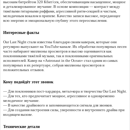
высоким битрейтом 320 Кбит/сек, обеспечивающим насыщенное, мощное
и детализированное звучание. В основе композиции — контраст между
тяжёлыми гитарными риффами, агрессивной ритм-секцией и чистым,
мелодичным вокалом в припеве. Качество записи высокое, передающее
всю энергию и эмоциональную глубину этого переосмысления.
Интересные факты
Our Last Night стали известны благодаря своим каверам, которые они
регулярно выпускают на YouTube-канале. Их обработки популярных песен
часто набирают миллионы просмотров и высоко оцениваются как
поклонниками тяжёлой музыки, так и поклонниками оригинальных
исполнителей. Кавер на «Astronaut in the Ocean» стал одним из самых
популярных в их репертуаре, собрав миллионы просмотров и
положительных отзывов.
Кому подойдёт этот звонок
— Для поклонников пост-хардкора, метал-кора и творчества Our Last Night.
— Для тех, кто предпочитает мощное, агрессивное и одновременно
мелодичное звучание.
— В качестве драйвового и запоминающегося сигнала для звонков.
— Для создания настроения силы, уверенности и внутреннего драйва при
входящем вызове.
Технические детали