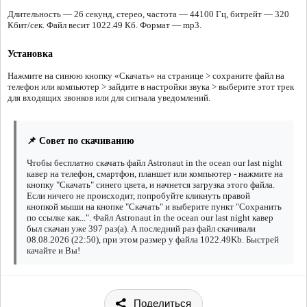
Длительность — 26 секунд, стерео, частота — 44100 Гц, битрейт — 320
Кбит/сек. Файл весит 1022.49 Кб. Формат — mp3.
Установка
Нажмите на синюю кнопку «Скачать» на странице > сохраните файл на
телефон или компьютер > зайдите в настройки звука > выберите этот трек
для входящих звонков или для сигнала уведомлений.
📌 Совет по скачиванию
Чтобы бесплатно скачать файл Astronaut in the ocean our last night
кавер на телефон, смартфон, планшет или компьютер - нажмите на
кнопку "Скачать" синего цвета, и начнется загрузка этого файла.
Если ничего не происходит, попробуйте кликнуть правой
кнопкой мыши на кнопке "Скачать" и выберите пункт "Сохранить
по ссылке как...". Файл Astronaut in the ocean our last night кавер
был скачан уже 397 раз(а). А последний раз файл скачивали
08.08.2026 (22:50), при этом размер у файла 1022.49Kb. Быстрей
качайте и Вы!
Поделиться