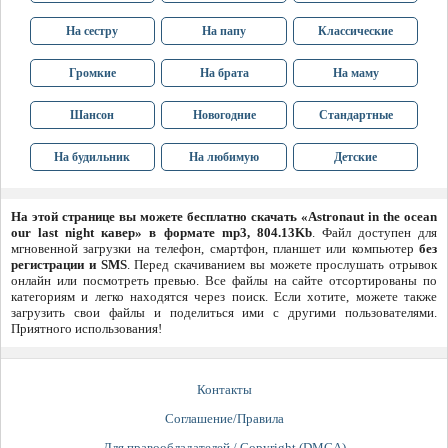
На сестру
На папу
Классические
Громкие
На брата
На маму
Шансон
Новогодние
Стандартные
На будильник
На любимую
Детские
На этой странице вы можете бесплатно скачать «Astronaut in the ocean
our last night кавер» в формате mp3, 804.13Kb
. Файл доступен для
мгновенной загрузки на телефон, смартфон, планшет или компьютер
без
регистрации и SMS
. Перед скачиванием вы можете прослушать отрывок
онлайн или посмотреть превью. Все файлы на сайте отсортированы по
категориям и легко находятся через поиск. Если хотите, можете также
загрузить свои файлы и поделиться ими с другими пользователями.
Приятного использования!
Контакты
Соглашение/Правила
Для правообладателей / Copyright (DMCA)