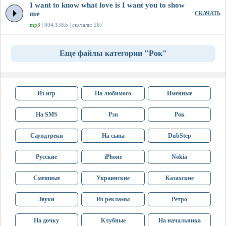
I want to know what love is I want you to show
me
СКАЧАТЬ
mp3
| 804.13Kb | скачали: 287
Еще файлы категории "Рок"
Из игр
На любимого
Именные
На SMS
Рэп
Рок
Саундтреки
На сына
DubStep
Русские
iPhone
Nokia
Смешные
Украинские
Казахские
Звуки
Из рекламы
Ретро
На дочку
Клубные
На начальника