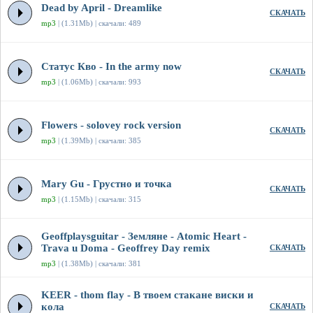
Dead by April - Dreamlike
СКАЧАТЬ
mp3
| (1.31Mb) | скачали: 489
Статус Кво - In the army now
СКАЧАТЬ
mp3
| (1.06Mb) | скачали: 993
Flowers - solovey rock version
СКАЧАТЬ
mp3
| (1.39Mb) | скачали: 385
Mary Gu - Грустно и точка
СКАЧАТЬ
mp3
| (1.15Mb) | скачали: 315
Geoffplaysguitar - Земляне - Atomic Heart -
Trava u Doma - Geoffrey Day remix
СКАЧАТЬ
mp3
| (1.38Mb) | скачали: 381
KEER - thom flay - В твоем стакане виски и
кола
СКАЧАТЬ