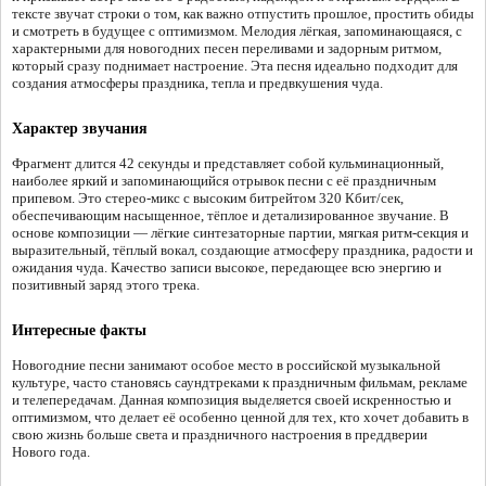
тексте звучат строки о том, как важно отпустить прошлое, простить обиды
и смотреть в будущее с оптимизмом. Мелодия лёгкая, запоминающаяся, с
характерными для новогодних песен переливами и задорным ритмом,
который сразу поднимает настроение. Эта песня идеально подходит для
создания атмосферы праздника, тепла и предвкушения чуда.
Характер звучания
Фрагмент длится 42 секунды и представляет собой кульминационный,
наиболее яркий и запоминающийся отрывок песни с её праздничным
припевом. Это стерео-микс с высоким битрейтом 320 Кбит/сек,
обеспечивающим насыщенное, тёплое и детализированное звучание. В
основе композиции — лёгкие синтезаторные партии, мягкая ритм-секция и
выразительный, тёплый вокал, создающие атмосферу праздника, радости и
ожидания чуда. Качество записи высокое, передающее всю энергию и
позитивный заряд этого трека.
Интересные факты
Новогодние песни занимают особое место в российской музыкальной
культуре, часто становясь саундтреками к праздничным фильмам, рекламе
и телепередачам. Данная композиция выделяется своей искренностью и
оптимизмом, что делает её особенно ценной для тех, кто хочет добавить в
свою жизнь больше света и праздничного настроения в преддверии
Нового года.