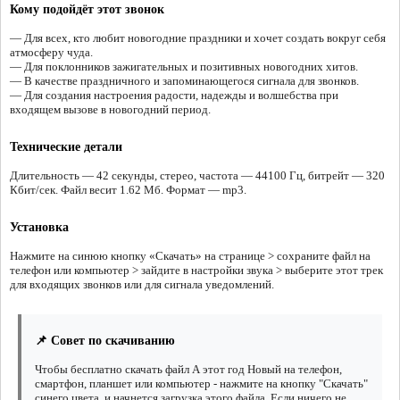
Кому подойдёт этот звонок
— Для всех, кто любит новогодние праздники и хочет создать вокруг себя
атмосферу чуда.
— Для поклонников зажигательных и позитивных новогодних хитов.
— В качестве праздничного и запоминающегося сигнала для звонков.
— Для создания настроения радости, надежды и волшебства при
входящем вызове в новогодний период.
Технические детали
Длительность — 42 секунды, стерео, частота — 44100 Гц, битрейт — 320
Кбит/сек. Файл весит 1.62 Мб. Формат — mp3.
Установка
Нажмите на синюю кнопку «Скачать» на странице > сохраните файл на
телефон или компьютер > зайдите в настройки звука > выберите этот трек
для входящих звонков или для сигнала уведомлений.
📌 Совет по скачиванию
Чтобы бесплатно скачать файл А этот год Новый на телефон,
смартфон, планшет или компьютер - нажмите на кнопку "Скачать"
синего цвета, и начнется загрузка этого файла. Если ничего не