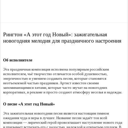
Рингтон «А этот год Новый»: зажигательная
новогодняя мелодия для праздничного настроения
Об исполнителе
Эта праздничная композиция исполнена популярным российским
исполнителем, чьё творчество отличается особой душевностью,
энергичностью и умением создавать песни, которые становятся
неотъемлемой частью праздников. Артист известен своими
запоминающимися хитами, которые часто звучат на новогодних
корпоративах, в рекламе и просто создают атмосферу веселья и надежды.
О песне «А этот год Новый»
Эта зажигательная новогодняя песня является настоящим гимном
ожидания чуда и веры в лучшее. Название песни задаёт тон всей
композиции — лирический герой провозглашает наступление нового года
и призывает встречать его с радостью, надеждой и открытым сердцем. В