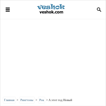
Главная
>
Рингтоны
>
Рок
>
А этот год Новый