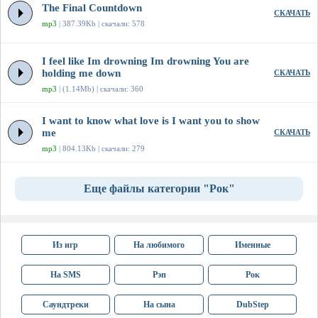
The Final Countdown
СКАЧАТЬ
mp3
| 387.39Kb | скачали: 578
I feel like Im drowning Im drowning You are
holding me down
СКАЧАТЬ
mp3
| (1.14Mb) | скачали: 360
I want to know what love is I want you to show
me
СКАЧАТЬ
mp3
| 804.13Kb | скачали: 279
Еще файлы категории "Рок"
Из игр
На любимого
Именные
На SMS
Рэп
Рок
Саундтреки
На сына
DubStep