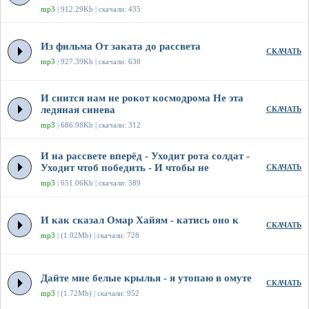
mp3
| 912.29Kb | скачали: 435
Из фильма От заката до рассвета
СКАЧАТЬ
mp3
| 927.39Kb | скачали: 630
И снится нам не рокот космодрома Не эта
ледяная синева
СКАЧАТЬ
mp3
| 686.98Kb | скачали: 312
И на рассвете вперёд - Уходит рота солдат -
Уходит чтоб победить - И чтобы не
СКАЧАТЬ
mp3
| 651.06Kb | скачали: 389
И как сказал Омар Хайям - катись оно к
СКАЧАТЬ
mp3
| (1.02Mb) | скачали: 728
Дайте мне белые крылья - я утопаю в омуте
СКАЧАТЬ
mp3
| (1.72Mb) | скачали: 952