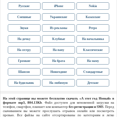
Русские
iPhone
Nokia
Смешные
Украинские
Казахские
Звуки
Из рекламы
Ретро
На дочку
Клубные
На начальника
На сестру
На папу
Классические
Громкие
На брата
На маму
Шансон
Новогодние
Стандартные
На будильник
На любимую
Детские
На этой странице вы можете бесплатно скачать «А этот год Новый» в
формате mp3, 804.13Kb
. Файл доступен для мгновенной загрузки на
телефон, смартфон, планшет или компьютер
без регистрации и SMS
. Перед
скачиванием вы можете прослушать отрывок онлайн или посмотреть
превью. Все файлы на сайте отсортированы по категориям и легко