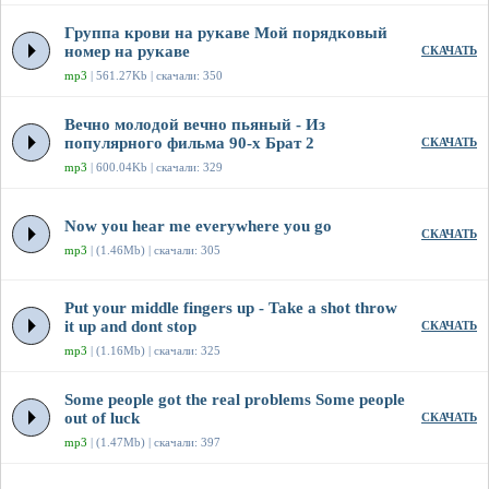
Группа крови на рукаве Мой порядковый
номер на рукаве
СКАЧАТЬ
mp3
| 561.27Kb | скачали: 350
Вечно молодой вечно пьяный - Из
популярного фильма 90-х Брат 2
СКАЧАТЬ
mp3
| 600.04Kb | скачали: 329
Now you hear me everywhere you go
СКАЧАТЬ
mp3
| (1.46Mb) | скачали: 305
Put your middle fingers up - Take a shot throw
it up and dont stop
СКАЧАТЬ
mp3
| (1.16Mb) | скачали: 325
Some people got the real problems Some people
out of luck
СКАЧАТЬ
mp3
| (1.47Mb) | скачали: 397