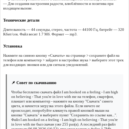
— Для создания настроения радости, влюблённости и позитива при
входящем вызове.
Технические детали
Длительность — 44 секунды, стерео, частота — 44100 Гц, битрейт — 320
Кбит/сек. Файл весит 1.7 Мб. Формат — mp3.
Установка
Нажмите на синюю кнопку «Скачать» на странице > сохраните файл на
телефон или компьютер > зайдите в настройки звука > выберите этот трек
для входящих звонков или для сигнала уведомлений.
📌 Совет по скачиванию
Чтобы бесплатно скачать файл I am hooked on a feeling - I am high
on believing - That you're in love with me на телефон, смартфон,
планшет или компьютер - нажмите на кнопку "Скачать" синего
цвета, и начнется загрузка этого файла. Если ничего не
происходит, попробуйте кликнуть правой кнопкой мыши на
кнопке "Скачать" и выберите пункт "Сохранить по ссылке как...".
Файл I am hooked on a feeling - I am high on believing - That you're
in love with me был скачан уже 255 раз(а). А последний раз файл
скачивали 06.08.2026 (16:52), при этом размер у файла 1.7Mb.