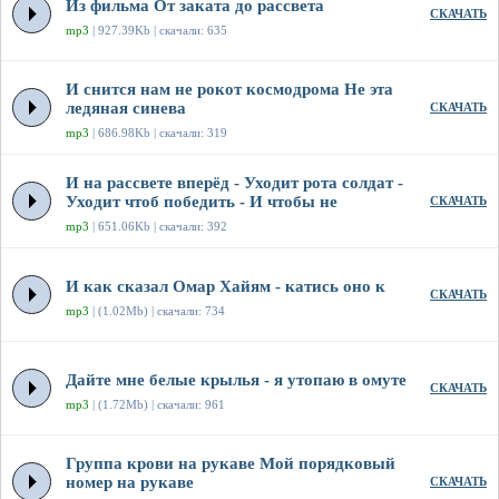
Из фильма От заката до рассвета
СКАЧАТЬ
mp3
| 927.39Kb | скачали: 635
И снится нам не рокот космодрома Не эта
ледяная синева
СКАЧАТЬ
mp3
| 686.98Kb | скачали: 319
И на рассвете вперёд - Уходит рота солдат -
Уходит чтоб победить - И чтобы не
СКАЧАТЬ
mp3
| 651.06Kb | скачали: 392
И как сказал Омар Хайям - катись оно к
СКАЧАТЬ
mp3
| (1.02Mb) | скачали: 734
Дайте мне белые крылья - я утопаю в омуте
СКАЧАТЬ
mp3
| (1.72Mb) | скачали: 961
Группа крови на рукаве Мой порядковый
номер на рукаве
СКАЧАТЬ