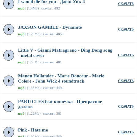
I would die for you - Джон Уик 4
СКАЧАТЬ
mp3
| (1.4Mb) | скачали: 492
JAXSON GAMBLE - Dynamite
СКАЧАТЬ
mp3
| (1.29Mb) | скачали: 485
Little V - Gianni Matragrano - Ding Dong song
- metal cover
СКАЧАТЬ
mp3
| (1.55Mb) | скачали: 481
Manon Hollander - Marie Douceur - Marie
Colere - John Wick 4 soundtrack
СКАЧАТЬ
mp3
| (1.38Mb) | скачали: 449
PARTICLES feat кошечка - Прекрасное
далеко
СКАЧАТЬ
mp3
| (1.26Mb) | скачали: 361
Pink - Hate me
СКАЧАТЬ
mp3
| (1.02Mb) | скачали: 549