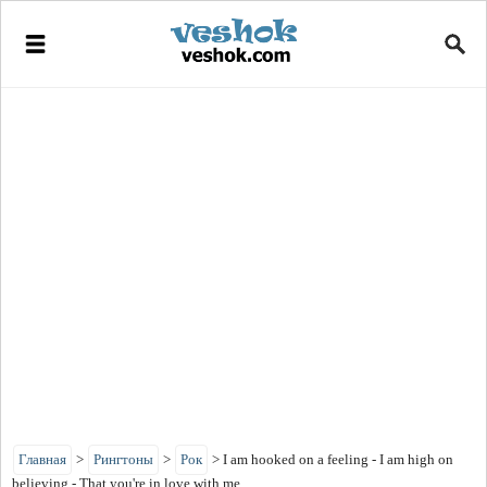
Главная
>
Рингтоны
>
Рок
>
I am hooked on a feeling - I am high on
believing - That you're in love with me