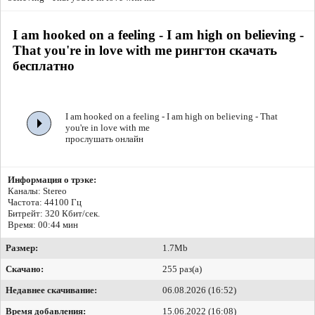
I am hooked on a feeling - I am high on believing -
That you're in love with me рингтон скачать
бесплатно
I am hooked on a feeling - I am high on believing - That
you're in love with me
прослушать онлайн
Информация о трэке:
Каналы: Stereo
Частота: 44100 Гц
Битрейт:
320 Кбит/сек.
Время: 00:44 мин
Размер:
1.7Mb
Скачано:
255 раз(а)
Недавнее скачивание:
06.08.2026 (16:52)
Время добавления:
15.06.2022 (16:08)