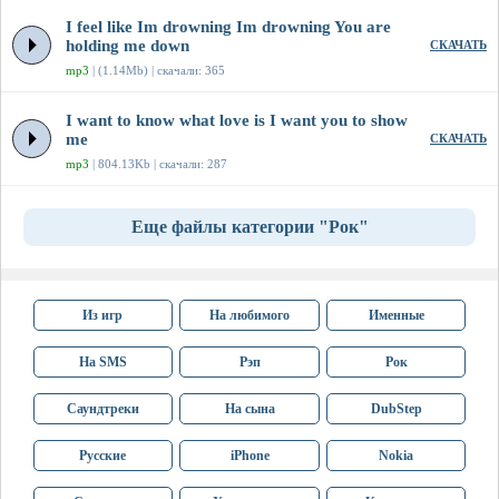
I feel like Im drowning Im drowning You are
holding me down
СКАЧАТЬ
mp3
| (1.14Mb) | скачали: 365
I want to know what love is I want you to show
me
СКАЧАТЬ
mp3
| 804.13Kb | скачали: 287
Еще файлы категории "Рок"
Из игр
На любимого
Именные
На SMS
Рэп
Рок
Саундтреки
На сына
DubStep
Русские
iPhone
Nokia