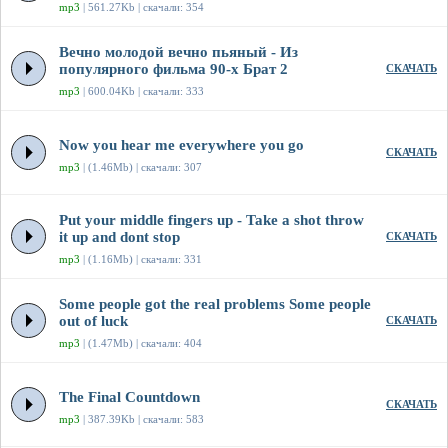
mp3
| 561.27Kb | скачали: 354
Вечно молодой вечно пьяный - Из
популярного фильма 90-х Брат 2
СКАЧАТЬ
mp3
| 600.04Kb | скачали: 333
Now you hear me everywhere you go
СКАЧАТЬ
mp3
| (1.46Mb) | скачали: 307
Put your middle fingers up - Take a shot throw
it up and dont stop
СКАЧАТЬ
mp3
| (1.16Mb) | скачали: 331
Some people got the real problems Some people
out of luck
СКАЧАТЬ
mp3
| (1.47Mb) | скачали: 404
The Final Countdown
СКАЧАТЬ
mp3
| 387.39Kb | скачали: 583