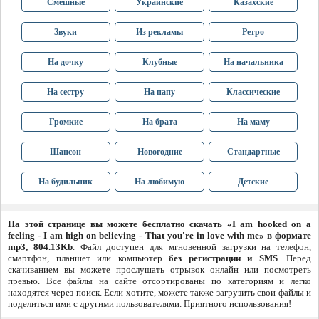
Смешные
Украинские
Казахские
Звуки
Из рекламы
Ретро
На дочку
Клубные
На начальника
На сестру
На папу
Классические
Громкие
На брата
На маму
Шансон
Новогодние
Стандартные
На будильник
На любимую
Детские
На этой странице вы можете бесплатно скачать «I am hooked on a
feeling - I am high on believing - That you're in love with me» в формате
mp3, 804.13Kb
. Файл доступен для мгновенной загрузки на телефон,
смартфон, планшет или компьютер
без регистрации и SMS
. Перед
скачиванием вы можете прослушать отрывок онлайн или посмотреть
превью. Все файлы на сайте отсортированы по категориям и легко
находятся через поиск. Если хотите, можете также загрузить свои файлы и
поделиться ими с другими пользователями. Приятного использования!