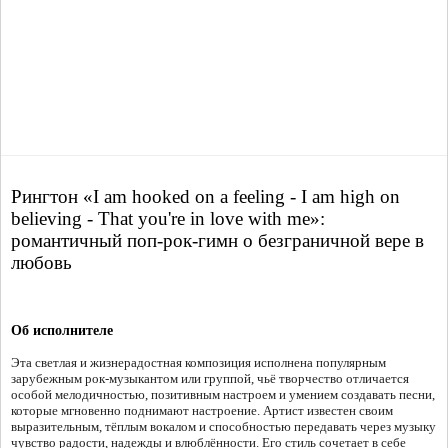
Рингтон «I am hooked on a feeling - I am high on
believing - That you're in love with me»:
романтичный поп-рок-гимн о безграничной вере в
любовь
Об исполнителе
Эта светлая и жизнерадостная композиция исполнена популярным
зарубежным рок-музыкантом или группой, чьё творчество отличается
особой мелодичностью, позитивным настроем и умением создавать песни,
которые мгновенно поднимают настроение. Артист известен своим
выразительным, тёплым вокалом и способностью передавать через музыку
чувство радости, надежды и влюблённости. Его стиль сочетает в себе