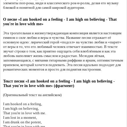
элементы поп-рока, инди и классического рок-н-ролла, делая его музыку
близкой и понятной для самой широкой аудитории.
О песне «I am hooked on a feeling - I am high on believing - That
you're in love with me»
Эта трогательная и жизнеутверждающая композиция является настоящим
гимном о силе любви и веры в чувства. Название песни отражает её
основную идею: лирический герой «подсел» на чувство любви и «парит»
от веры в то, что его любимый человек отвечает взаимностью. В тексте
звучат строки о том, как приятно ощущать себя влюблённым и как эта
любовь наполняет жизнь смыслом и радостью. Мелодия лёгкая,
запоминающаяся, с мягкими гитарными риффами и ярким, оптимистичным
припевом, который хочется подпевать. Эта песня идеально подходит для
романтических моментов и просто для поднятия настроения.
Текст песни «I am hooked on a feeling - I am high on believing -
That you're in love with me» (фрагмент)
(Оригинальный текст на английском)
I am hooked on a feeling,
I am high on believing,
That you're in love with me.
I am lost in a moment,
I am drunk on the potent,
That you're in love with me.