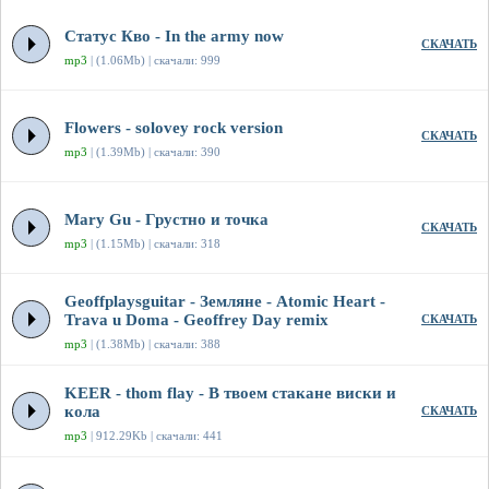
Статус Кво - In the army now
СКАЧАТЬ
mp3
| (1.06Mb) | скачали: 999
Flowers - solovey rock version
СКАЧАТЬ
mp3
| (1.39Mb) | скачали: 390
Mary Gu - Грустно и точка
СКАЧАТЬ
mp3
| (1.15Mb) | скачали: 318
Geoffplaysguitar - Земляне - Atomic Heart -
Trava u Doma - Geoffrey Day remix
СКАЧАТЬ
mp3
| (1.38Mb) | скачали: 388
KEER - thom flay - В твоем стакане виски и
кола
СКАЧАТЬ
mp3
| 912.29Kb | скачали: 441