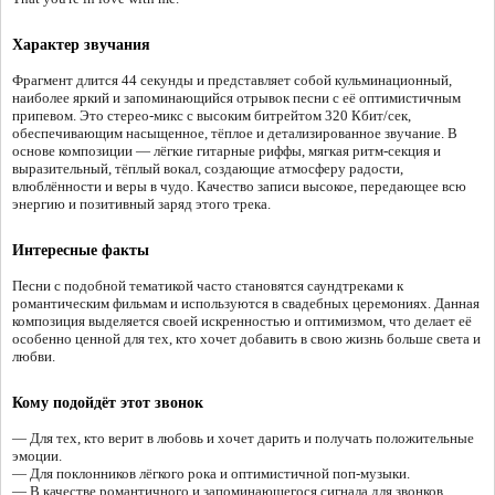
Характер звучания
Фрагмент длится 44 секунды и представляет собой кульминационный,
наиболее яркий и запоминающийся отрывок песни с её оптимистичным
припевом. Это стерео-микс с высоким битрейтом 320 Кбит/сек,
обеспечивающим насыщенное, тёплое и детализированное звучание. В
основе композиции — лёгкие гитарные риффы, мягкая ритм-секция и
выразительный, тёплый вокал, создающие атмосферу радости,
влюблённости и веры в чудо. Качество записи высокое, передающее всю
энергию и позитивный заряд этого трека.
Интересные факты
Песни с подобной тематикой часто становятся саундтреками к
романтическим фильмам и используются в свадебных церемониях. Данная
композиция выделяется своей искренностью и оптимизмом, что делает её
особенно ценной для тех, кто хочет добавить в свою жизнь больше света и
любви.
Кому подойдёт этот звонок
— Для тех, кто верит в любовь и хочет дарить и получать положительные
эмоции.
— Для поклонников лёгкого рока и оптимистичной поп-музыки.
— В качестве романтичного и запоминающегося сигнала для звонков.