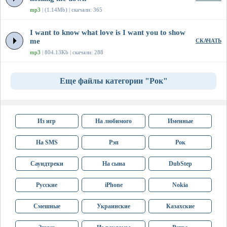
mp3
| (1.14Mb) | скачали: 365
I want to know what love is I want you to show
me
СКАЧАТЬ
mp3
| 804.13Kb | скачали: 288
Еще файлы категории "Рок"
Из игр
На любимого
Именные
На SMS
Рэп
Рок
Саундтреки
На сына
DubStep
Русские
iPhone
Nokia
Смешные
Украинские
Казахские