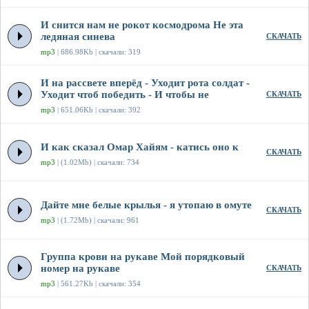
И снится нам не рокот космодрома Не эта
ледяная синева
СКАЧАТЬ
mp3
| 686.98Kb | скачали: 319
И на рассвете вперёд - Уходит рота солдат -
Уходит чтоб победить - И чтобы не
СКАЧАТЬ
mp3
| 651.06Kb | скачали: 392
И как сказал Омар Хайям - катись оно к
СКАЧАТЬ
mp3
| (1.02Mb) | скачали: 734
Дайте мне белые крылья - я утопаю в омуте
СКАЧАТЬ
mp3
| (1.72Mb) | скачали: 961
Группа крови на рукаве Мой порядковый
номер на рукаве
СКАЧАТЬ
mp3
| 561.27Kb | скачали: 354