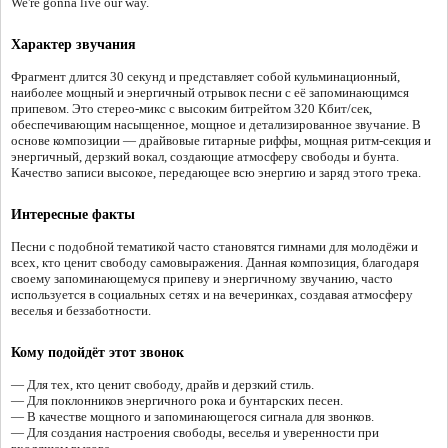
We're gonna live our way.
Характер звучания
Фрагмент длится 30 секунд и представляет собой кульминационный,
наиболее мощный и энергичный отрывок песни с её запоминающимся
припевом. Это стерео-микс с высоким битрейтом 320 Кбит/сек,
обеспечивающим насыщенное, мощное и детализированное звучание. В
основе композиции — драйвовые гитарные риффы, мощная ритм-секция и
энергичный, дерзкий вокал, создающие атмосферу свободы и бунта.
Качество записи высокое, передающее всю энергию и заряд этого трека.
Интересные факты
Песни с подобной тематикой часто становятся гимнами для молодёжи и
всех, кто ценит свободу самовыражения. Данная композиция, благодаря
своему запоминающемуся припеву и энергичному звучанию, часто
используется в социальных сетях и на вечеринках, создавая атмосферу
веселья и беззаботности.
Кому подойдёт этот звонок
— Для тех, кто ценит свободу, драйв и дерзкий стиль.
— Для поклонников энергичного рока и бунтарских песен.
— В качестве мощного и запоминающегося сигнала для звонков.
— Для создания настроения свободы, веселья и уверенности при