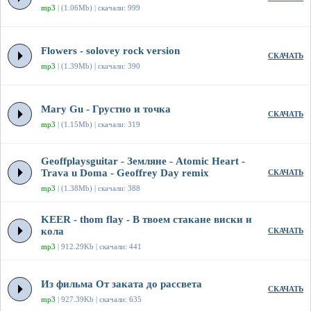
mp3
| (1.06Mb) | скачали: 999
Flowers - solovey rock version
СКАЧАТЬ
mp3
| (1.39Mb) | скачали: 390
Mary Gu - Грустно и точка
СКАЧАТЬ
mp3
| (1.15Mb) | скачали: 319
Geoffplaysguitar - Земляне - Atomic Heart -
Trava u Doma - Geoffrey Day remix
СКАЧАТЬ
mp3
| (1.38Mb) | скачали: 388
KEER - thom flay - В твоем стакане виски и
кола
СКАЧАТЬ
mp3
| 912.29Kb | скачали: 441
Из фильма От заката до рассвета
СКАЧАТЬ
mp3
| 927.39Kb | скачали: 635