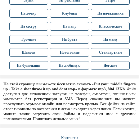
Звуки
Из рекламы
Ретро
На дочку
Клубные
На начальника
На сестру
На папу
Классические
Громкие
На брата
На маму
Шансон
Новогодние
Стандартные
На будильник
На любимую
Детские
На этой странице вы можете бесплатно скачать «Put your middle fingers
up - Take a shot throw it up and dont stop» в формате mp3, 804.13Kb
. Файл
доступен для мгновенной загрузки на телефон, смартфон, планшет или
компьютер
без регистрации и SMS
. Перед скачиванием вы можете
прослушать отрывок онлайн или посмотреть превью. Все файлы на сайте
отсортированы по категориям и легко находятся через поиск. Если хотите,
можете также загрузить свои файлы и поделиться ими с другими
пользователями. Приятного использования!
Контакты