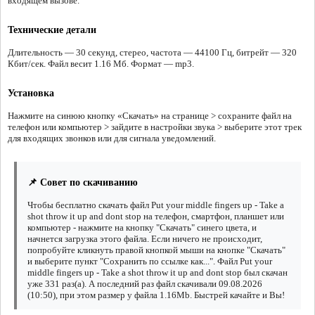
входящем вызове.
Технические детали
Длительность — 30 секунд, стерео, частота — 44100 Гц, битрейт — 320
Кбит/сек. Файл весит 1.16 Мб. Формат — mp3.
Установка
Нажмите на синюю кнопку «Скачать» на странице > сохраните файл на
телефон или компьютер > зайдите в настройки звука > выберите этот трек
для входящих звонков или для сигнала уведомлений.
📌 Совет по скачиванию
Чтобы бесплатно скачать файл Put your middle fingers up - Take a
shot throw it up and dont stop на телефон, смартфон, планшет или
компьютер - нажмите на кнопку "Скачать" синего цвета, и
начнется загрузка этого файла. Если ничего не происходит,
попробуйте кликнуть правой кнопкой мыши на кнопке "Скачать"
и выберите пункт "Сохранить по ссылке как...". Файл Put your
middle fingers up - Take a shot throw it up and dont stop был скачан
уже 331 раз(а). А последний раз файл скачивали 09.08.2026
(10:50), при этом размер у файла 1.16Mb. Быстрей качайте и Вы!