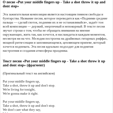
О песне «Put your middle fingers up - Take a shot throw it up and
dont stop»
Эта зажигательная композиция является настоящим гимном свободы и
бунтарства. Название песни, которое переводится как «Подними средние
пальцы — сделай глоток, подними их и не останавливайся», задаёт тон
всей композиции — дерзкий, энергичный и непокорный. В тексте песни
звучат строки о том, чтобы не обращать внимания на мнение
окружающих, жить так, как хочется, и наслаждаться каждым моментом,
несмотря ни на что. Мелодия построена на драйвовых гитарных риффах,
мощной ритм-секции и запоминающемся, цепляющем припеве, который
хочется подпевать. Эта песня идеально подходит для поднятия
настроения и создания атмосферы праздника.
Текст песни «Put your middle fingers up - Take a shot throw it up
and dont stop» (фрагмент)
(Оригинальный текст на английском)
Put your middle fingers up,
Take a shot, throw it up and don't stop.
We're living for tonight,
We're gonna make it right.
Put your middle fingers up,
Take a shot, throw it up and don't stop.
We don't care what they say,