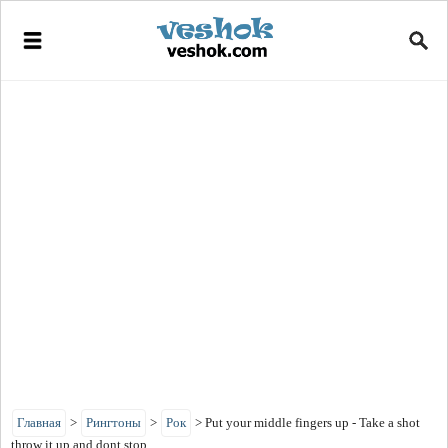
Главная
>
Рингтоны
>
Рок
>
Put your middle fingers up - Take a shot
throw it up and dont stop