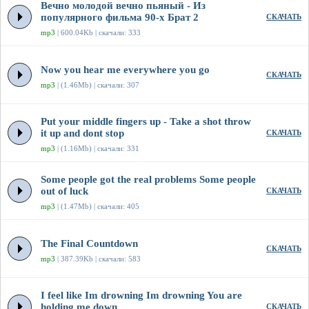
Вечно молодой вечно пьяный - Из
популярного фильма 90-х Брат 2
СКАЧАТЬ
mp3
| 600.04Kb | скачали: 333
Now you hear me everywhere you go
СКАЧАТЬ
mp3
| (1.46Mb) | скачали: 307
Put your middle fingers up - Take a shot throw
it up and dont stop
СКАЧАТЬ
mp3
| (1.16Mb) | скачали: 331
Some people got the real problems Some people
out of luck
СКАЧАТЬ
mp3
| (1.47Mb) | скачали: 405
The Final Countdown
СКАЧАТЬ
mp3
| 387.39Kb | скачали: 583
I feel like Im drowning Im drowning You are
holding me down
СКАЧАТЬ