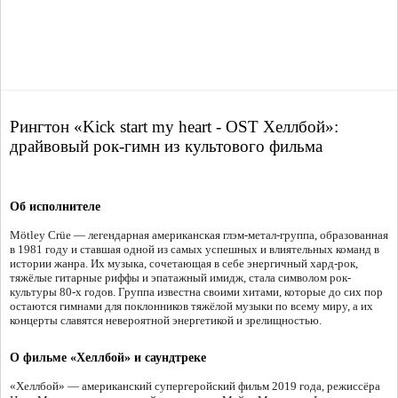
Рингтон «Kick start my heart - OST Хеллбой»:
драйвовый рок-гимн из культового фильма
Об исполнителе
Mötley Crüe — легендарная американская глэм-метал-группа, образованная
в 1981 году и ставшая одной из самых успешных и влиятельных команд в
истории жанра. Их музыка, сочетающая в себе энергичный хард-рок,
тяжёлые гитарные риффы и эпатажный имидж, стала символом рок-
культуры 80-х годов. Группа известна своими хитами, которые до сих пор
остаются гимнами для поклонников тяжёлой музыки по всему миру, а их
концерты славятся невероятной энергетикой и зрелищностью.
О фильме «Хеллбой» и саундтреке
«Хеллбой» — американский супергеройский фильм 2019 года, режиссёра