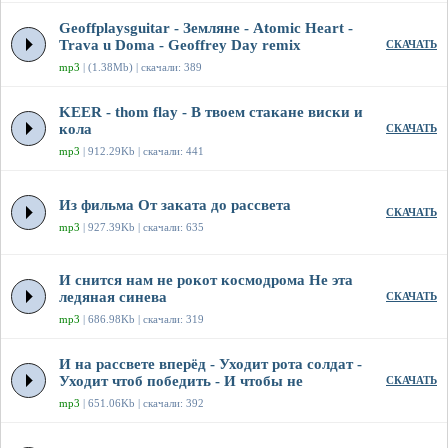
Geoffplaysguitar - Земляне - Atomic Heart -
Trava u Doma - Geoffrey Day remix
СКАЧАТЬ
mp3
| (1.38Mb) | скачали: 389
KEER - thom flay - В твоем стакане виски и
кола
СКАЧАТЬ
mp3
| 912.29Kb | скачали: 441
Из фильма От заката до рассвета
СКАЧАТЬ
mp3
| 927.39Kb | скачали: 635
И снится нам не рокот космодрома Не эта
ледяная синева
СКАЧАТЬ
mp3
| 686.98Kb | скачали: 319
И на рассвете вперёд - Уходит рота солдат -
Уходит чтоб победить - И чтобы не
СКАЧАТЬ
mp3
| 651.06Kb | скачали: 392