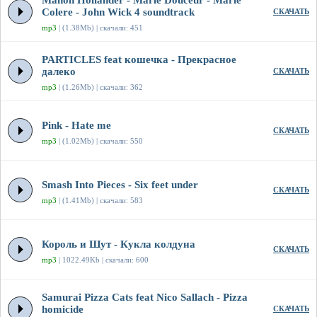
Manon Hollander - Marie Douceur - Marie
Colere - John Wick 4 soundtrack
СКАЧАТЬ
mp3
| (1.38Mb) | скачали: 451
PARTICLES feat кошечка - Прекрасное
далеко
СКАЧАТЬ
mp3
| (1.26Mb) | скачали: 362
Pink - Hate me
СКАЧАТЬ
mp3
| (1.02Mb) | скачали: 550
Smash Into Pieces - Six feet under
СКАЧАТЬ
mp3
| (1.41Mb) | скачали: 583
Король и Шут - Кукла колдуна
СКАЧАТЬ
mp3
| 1022.49Kb | скачали: 600
Samurai Pizza Cats feat Nico Sallach - Pizza
homicide
СКАЧАТЬ