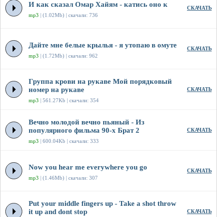
И как сказал Омар Хайям - катись оно к
СКАЧАТЬ
mp3
| (1.02Mb) | скачали: 736
Дайте мне белые крылья - я утопаю в омуте
СКАЧАТЬ
mp3
| (1.72Mb) | скачали: 962
Группа крови на рукаве Мой порядковый
номер на рукаве
СКАЧАТЬ
mp3
| 561.27Kb | скачали: 354
Вечно молодой вечно пьяный - Из
популярного фильма 90-х Брат 2
СКАЧАТЬ
mp3
| 600.04Kb | скачали: 333
Now you hear me everywhere you go
СКАЧАТЬ
mp3
| (1.46Mb) | скачали: 307
Put your middle fingers up - Take a shot throw
it up and dont stop
СКАЧАТЬ