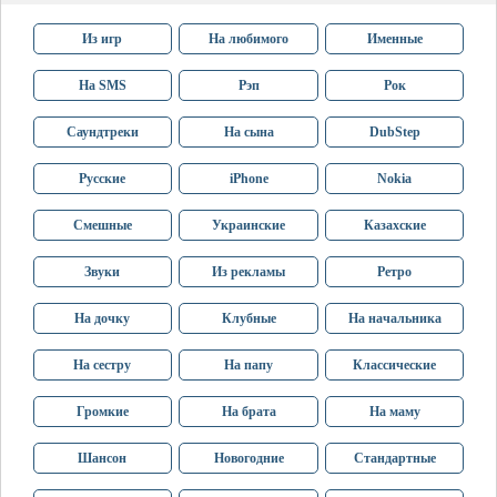
Из игр
На любимого
Именные
На SMS
Рэп
Рок
Саундтреки
На сына
DubStep
Русские
iPhone
Nokia
Смешные
Украинские
Казахские
Звуки
Из рекламы
Ретро
На дочку
Клубные
На начальника
На сестру
На папу
Классические
Громкие
На брата
На маму
Шансон
Новогодние
Стандартные