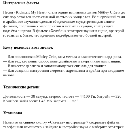
Интересные факты
Песня «Kickstart My Heart» стала одним из главных хитов Mötley Crüe и до
сих пор остаётся неотъемлемой частью их концертов. Её энергичный темп
и драйвовое звучание сделали её идеальным саундтреком для экшен-
фильмов, спортивных мероприятий и любых ситуаций, требующих
подъёма энергии. В фильме «Хеллбой» этот трек звучит в сцене, где герой
готовится к битве, что идеально подчёркивает его боевой настрой.
Кому подойдёт этот звонок
— Для поклонников Mötley Crüe, глэм-метала и классического хард-рока.
— Для тех, кто ценит скоростные, драйвовые и энергичные композиции.
— В качестве дерзкого и запоминающегося сигнала для звонков.
— Для создания настроения скорости, адреналина и драйва при входящем
вызове.
Технические детали
Длительность — 38 секунд, стерео, частота — 44100 Гц, битрейт — 320
Кбит/сек. Файл весит 1.45 Мб. Формат — mp3.
Установка
Нажмите на синюю кнопку «Скачать» на странице > сохраните файл на
телефон или компьютер > зайдите в настройки звука > выберите этот трек