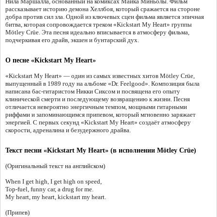
Нила Маршалла, основанный на комиксах Майка Миньолы. Фильм
рассказывает историю демона Хеллбоя, который сражается на стороне
добра против сил зла. Одной из ключевых сцен фильма является эпичная
битва, которая сопровождается треком «Kickstart My Heart» группы
Mötley Crüe. Эта песня идеально вписывается в атмосферу фильма,
подчеркивая его драйв, экшен и бунтарский дух.
О песне «Kickstart My Heart»
«Kickstart My Heart» — один из самых известных хитов Mötley Crüe,
выпущенный в 1989 году на альбоме «Dr. Feelgood». Композиция была
написана бас-гитаристом Никки Сиксом и посвящена его опыту
клинической смерти и последующему возвращению к жизни. Песня
отличается невероятно энергичным темпом, мощными гитарными
риффами и запоминающимся припевом, который мгновенно заряжает
энергией. С первых секунд «Kickstart My Heart» создаёт атмосферу
скорости, адреналина и безудержного драйва.
Текст песни «Kickstart My Heart» (в исполнении Mötley Crüe)
(Оригинальный текст на английском)
When I get high, I get high on speed,
Top-fuel, funny car, a drug for me.
My heart, my heart, kickstart my heart.
(Припев)