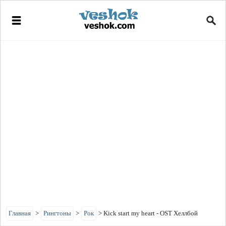
Главная
>
Рингтоны
>
Рок
>
Kick start my heart - OST Хеллбой