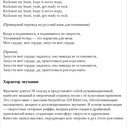
Kickstart my heart, hope it never stops,
Kickstart my heart, yeah, get ready to rock.
Kickstart my heart, hope it never stops,
Kickstart my heart, yeah, get ready to rock.
(Примерный перевод на русский язык для понимания)
Когда я поднимаюсь, я поднимаюсь на скорости,
Топливный болид — это наркотик для меня.
Моё сердце, моё сердце, запусти моё сердце.
(Припев)
Запусти моё сердце, надеюсь, оно никогда не остановится,
Запусти моё сердце, да, приготовься рок-н-роллить.
Запусти моё сердце, надеюсь, оно никогда не остановится,
Запусти моё сердце, да, приготовься рок-н-роллить.
Характер звучания
Фрагмент длится 38 секунд и представляет собой кульминационный,
наиболее мощный и энергичный отрывок песни с её культовым припевом.
Это стерео-микс с высоким битрейтом 320 Кбит/сек, обеспечивающим
насыщенное, мощное и детализированное звучание. В основе композиции
— скоростные гитарные риффы, мощная ритм-секция и драйвовый,
хрипловатый вокал, создающие атмосферу скорости и адреналина.
Качество записи высокое, передающее всю энергию и дух этого рок-гимна.