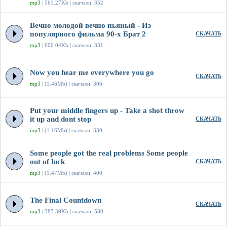
mp3
| 561.27Kb | скачали: 352
Вечно молодой вечно пьяный - Из
популярного фильма 90-х Брат 2
СКАЧАТЬ
mp3
| 600.04Kb | скачали: 331
Now you hear me everywhere you go
СКАЧАТЬ
mp3
| (1.46Mb) | скачали: 306
Put your middle fingers up - Take a shot throw
it up and dont stop
СКАЧАТЬ
mp3
| (1.16Mb) | скачали: 330
Some people got the real problems Some people
out of luck
СКАЧАТЬ
mp3
| (1.47Mb) | скачали: 400
The Final Countdown
СКАЧАТЬ
mp3
| 387.39Kb | скачали: 580