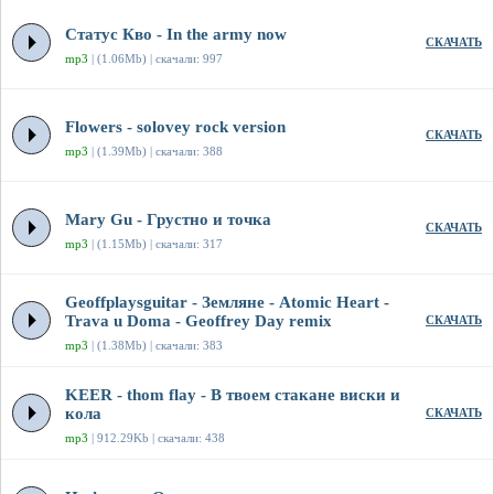
Статус Кво - In the army now
СКАЧАТЬ
mp3
| (1.06Mb) | скачали: 997
Flowers - solovey rock version
СКАЧАТЬ
mp3
| (1.39Mb) | скачали: 388
Mary Gu - Грустно и точка
СКАЧАТЬ
mp3
| (1.15Mb) | скачали: 317
Geoffplaysguitar - Земляне - Atomic Heart -
Trava u Doma - Geoffrey Day remix
СКАЧАТЬ
mp3
| (1.38Mb) | скачали: 383
KEER - thom flay - В твоем стакане виски и
кола
СКАЧАТЬ
mp3
| 912.29Kb | скачали: 438