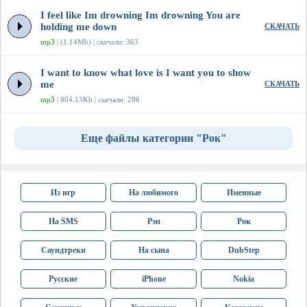
I feel like Im drowning Im drowning You are
holding me down
СКАЧАТЬ
mp3
| (1.14Mb) | скачали: 363
I want to know what love is I want you to show
me
СКАЧАТЬ
mp3
| 804.13Kb | скачали: 286
Еще файлы категории "Рок"
Из игр
На любимого
Именные
На SMS
Рэп
Рок
Саундтреки
На сына
DubStep
Русские
iPhone
Nokia