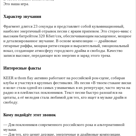
Это наша игра.
Характер звучания
Фрагмент длится 23 секунды и представляет собой кульминационный,
наиболее энергичный отрывок песни с ярким припевом. Это стерео-микс с
высоким битрейтом 320 Кбит/сек, обеспечивающим насыщенное, мощное
и детализированное звучание. В основе композиции — драйвовые
гитарные риффы, мощная ритм-секция и выразительный, эмоциональный
вокал, создающие атмосферу городского драйва и свободы. Качество
записи высокое, передающее всю энергию и заряд этого трека.
Интересные факты
KEER и thom flay активно работают на российской рок-сцене, собирая
клубы и участвуя в крупных фестивалях. Их песня «В твоем стакане виски
и кола» стала одной из самых узнаваемых в их репертуаре, часто звуча на
радио и в плейлистах поклонников. Текст песни быстро разошёлся на
цитаты, а её мелодия стала любимой для тех, кто ищет в музыке драйв и
свободу.
Кому подойдёт этот звонок
— Для поклонников современного российского рока и альтернативной
музыки.
— Для тех, кто ценит дерзкие, энергичные и драйвовые композиции.