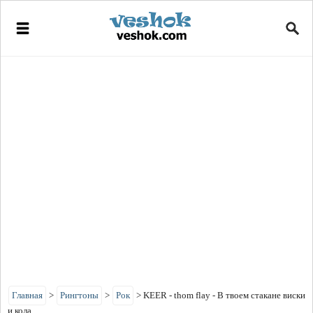
Главная
>
Рингтоны
>
Рок
>
KEER - thom flay - В твоем стакане виски
и кола