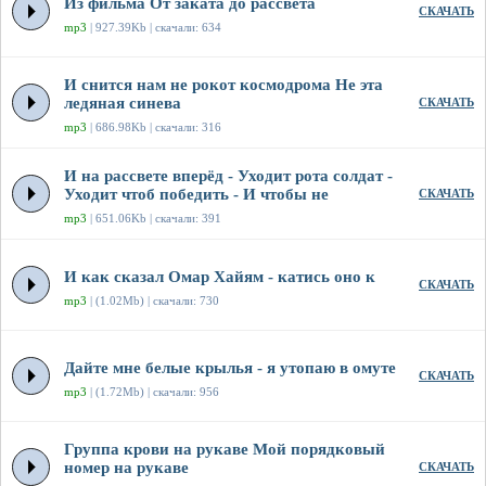
Из фильма От заката до рассвета
СКАЧАТЬ
mp3
| 927.39Kb | скачали: 634
И снится нам не рокот космодрома Не эта
ледяная синева
СКАЧАТЬ
mp3
| 686.98Kb | скачали: 316
И на рассвете вперёд - Уходит рота солдат -
Уходит чтоб победить - И чтобы не
СКАЧАТЬ
mp3
| 651.06Kb | скачали: 391
И как сказал Омар Хайям - катись оно к
СКАЧАТЬ
mp3
| (1.02Mb) | скачали: 730
Дайте мне белые крылья - я утопаю в омуте
СКАЧАТЬ
mp3
| (1.72Mb) | скачали: 956
Группа крови на рукаве Мой порядковый
номер на рукаве
СКАЧАТЬ