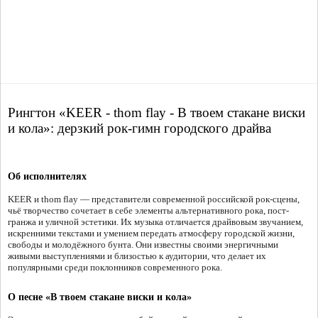
Рингтон «KEER - thom flay - В твоем стакане виски
и кола»: дерзкий рок-гимн городского драйва
Об исполнителях
KEER и thom flay — представители современной российской рок-сцены,
чьё творчество сочетает в себе элементы альтернативного рока, пост-
гранжа и уличной эстетики. Их музыка отличается драйвовым звучанием,
искренними текстами и умением передать атмосферу городской жизни,
свободы и молодёжного бунта. Они известны своими энергичными
живыми выступлениями и близостью к аудитории, что делает их
популярными среди поклонников современного рока.
О песне «В твоем стакане виски и кола»