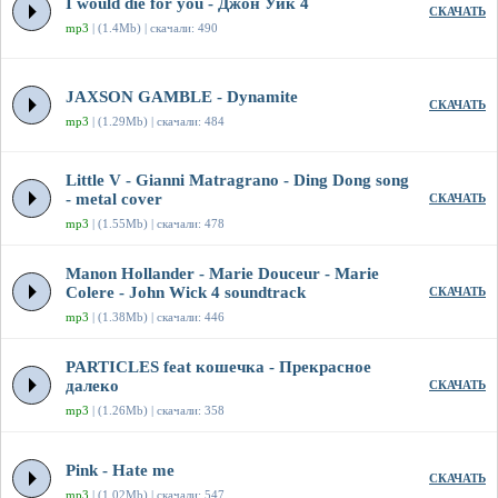
I would die for you - Джон Уик 4
СКАЧАТЬ
mp3
| (1.4Mb) | скачали: 490
JAXSON GAMBLE - Dynamite
СКАЧАТЬ
mp3
| (1.29Mb) | скачали: 484
Little V - Gianni Matragrano - Ding Dong song
- metal cover
СКАЧАТЬ
mp3
| (1.55Mb) | скачали: 478
Manon Hollander - Marie Douceur - Marie
Colere - John Wick 4 soundtrack
СКАЧАТЬ
mp3
| (1.38Mb) | скачали: 446
PARTICLES feat кошечка - Прекрасное
далеко
СКАЧАТЬ
mp3
| (1.26Mb) | скачали: 358
Pink - Hate me
СКАЧАТЬ
mp3
| (1.02Mb) | скачали: 547