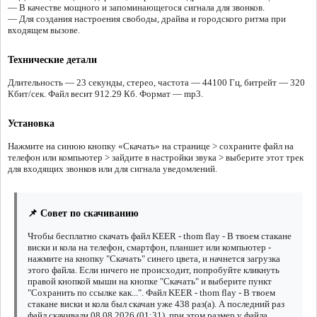
— В качестве мощного и запоминающегося сигнала для звонков.
— Для создания настроения свободы, драйва и городского ритма при
входящем вызове.
Технические детали
Длительность — 23 секунды, стерео, частота — 44100 Гц, битрейт — 320
Кбит/сек. Файл весит 912.29 Кб. Формат — mp3.
Установка
Нажмите на синюю кнопку «Скачать» на странице > сохраните файл на
телефон или компьютер > зайдите в настройки звука > выберите этот трек
для входящих звонков или для сигнала уведомлений.
📌 Совет по скачиванию
Чтобы бесплатно скачать файл KEER - thom flay - В твоем стакане
виски и кола на телефон, смартфон, планшет или компьютер -
нажмите на кнопку "Скачать" синего цвета, и начнется загрузка
этого файла. Если ничего не происходит, попробуйте кликнуть
правой кнопкой мыши на кнопке "Скачать" и выберите пункт
"Сохранить по ссылке как...". Файл KEER - thom flay - В твоем
стакане виски и кола был скачан уже 438 раз(а). А последний раз
файл скачивали 08.08.2026 (01:31), при этом размер у файла