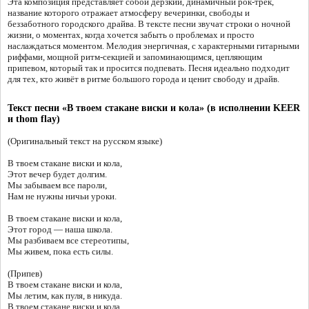
Эта композиция представляет собой дерзкий, динамичный рок-трек,
название которого отражает атмосферу вечеринки, свободы и
беззаботного городского драйва. В тексте песни звучат строки о ночной
жизни, о моментах, когда хочется забыть о проблемах и просто
наслаждаться моментом. Мелодия энергичная, с характерными гитарными
риффами, мощной ритм-секцией и запоминающимся, цепляющим
припевом, который так и просится подпевать. Песня идеально подходит
для тех, кто живёт в ритме большого города и ценит свободу и драйв.
Текст песни «В твоем стакане виски и кола» (в исполнении KEER
и thom flay)
(Оригинальный текст на русском языке)
В твоем стакане виски и кола,
Этот вечер будет долгим.
Мы забываем все пароли,
Нам не нужны ничьи уроки.
В твоем стакане виски и кола,
Этот город — наша школа.
Мы разбиваем все стереотипы,
Мы живем, пока есть силы.
(Припев)
В твоем стакане виски и кола,
Мы летим, как пуля, в никуда.
В твоем стакане виски и кола,