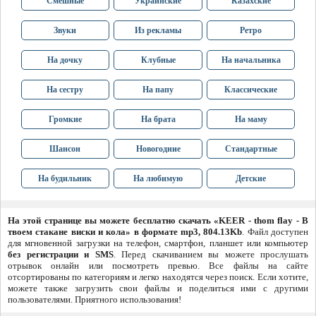
Смешные
Украинские
Казахские
Звуки
Из рекламы
Ретро
На дочку
Клубные
На начальника
На сестру
На папу
Классические
Громкие
На брата
На маму
Шансон
Новогодние
Стандартные
На будильник
На любимую
Детские
На этой странице вы можете бесплатно скачать «KEER - thom flay - В
твоем стакане виски и кола» в формате mp3, 804.13Kb
. Файл доступен
для мгновенной загрузки на телефон, смартфон, планшет или компьютер
без регистрации и SMS
. Перед скачиванием вы можете прослушать
отрывок онлайн или посмотреть превью. Все файлы на сайте
отсортированы по категориям и легко находятся через поиск. Если хотите,
можете также загрузить свои файлы и поделиться ими с другими
пользователями. Приятного использования!